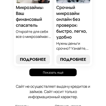
осознанный выбор,
который
Микрозаймы:
Срочный
поддержит вашу
Ваш
микрозайм
финансовую
финансовый
онлайн без
стабильность.
спасатель
проверок:
быстро, легко,
Откройте для себя
все о микрозаймах:
удобно
от выбора лучших
Нужны деньги
условий до
срочно? Узнайте,
эффективных
как получить
стратегий
срочный
ПОДРОБНЕЕ
ПОДРОБНЕЕ
погашения. Наше
микрозайм онлайн
руководство станет
без проверок и
вашим надежным
Показать ещё
длительного
помощником в мире
ожидания. Решение
микрокредитования.
ваших финансовых
Сайт не осуществляет выдачу кредитов и
проблем здесь и
займов. Сайт носит только
сейчас.
информационный характер.