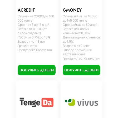
ACREDIT
GMONEY
Сумма - от 20 000 до 300
Сумма займа: от 10 000
000 тенге
до 145 000 тенге
Срок - от 5 до 15 дней
Срок займа: до 30 дней
Ставка от 0,01% (от
Ставка для новых
3,65% годовых)
клиентов от 0,01%.
ГЭСВ - от 3,7% до 46%
Для повторных клиентов
Возраст - от 18 лет
до 1,9%
Гражданство -
Возраст: от 21 лет
Республика Казахстан
Способ получения:
Карта или счет
Гражданство: Казахстан
ПОЛУЧИТЬ ДЕНЬГИ
ПОЛУЧИТЬ ДЕНЬГИ