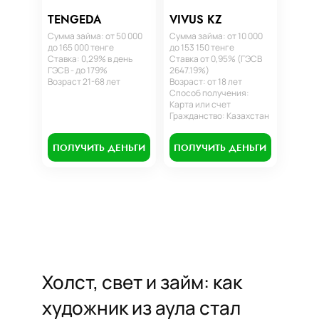
TENGEDA
VIVUS KZ
Сумма займа: от 50 000
Сумма займа: от 10 000
до 165 000 тенге
до 153 150 тенге
Ставка: 0,29% в день
Ставка от 0,95% (ГЭСВ
ГЭСВ - до 179%
2647.19%)
Возраст 21-68 лет
Возраст: от 18 лет
Способ получения:
Карта или счет
Гражданство: Казахстан
ПОЛУЧИТЬ ДЕНЬГИ
ПОЛУЧИТЬ ДЕНЬГИ
Холст, свет и займ: как
художник из аула стал