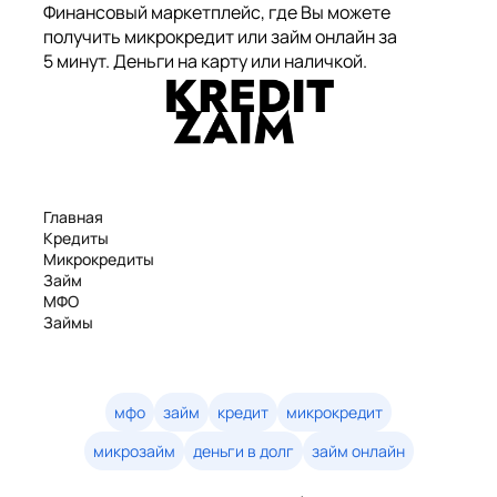
Финансовый маркетплейс, где Вы можете
получить микрокредит или займ онлайн за
5 минут. Деньги на карту или наличкой.
Главная
Кредиты
Микрокредиты
Займ
МФО
Займы
Статьи
Рейтинг
Деньги в долг
Займы онлайн
мфо
займ
кредит
микрокредит
Денежные кредиты
микрозайм
деньги в долг
займ онлайн