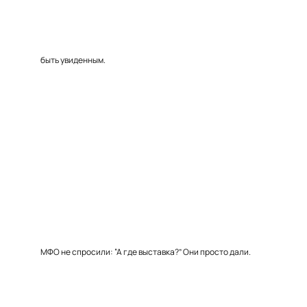
быть увиденным.
МФО не спросили: “А где выставка?” Они просто дали.