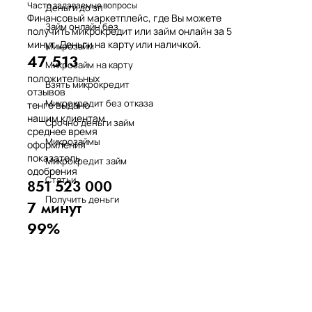
Часто задаваемые вопросы
Деньги до зп
Финансовый маркетплейс, где Вы можете
Займ онлайн без
получить микрокредит или займ онлайн за 5
минут. Деньги на карту или наличкой.
Микрозайм
47 513
Микрозайм на карту
положительных
Взять микрокредит
отзывов
Микрокредит без отказа
тенге выдано
нашим клиентам
Срочно деньги займ
среднее время
Микрозаймы
оформления
показатель
Микрокредит займ
одобрения
Статьи
851 523 000
Получить деньги
7 минут
99%