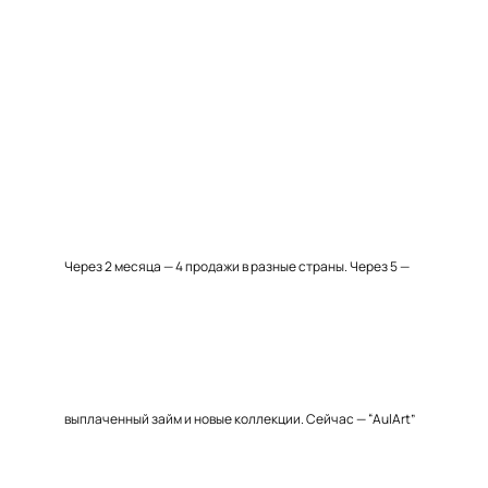
Через 2 месяца — 4 продажи в разные страны. Через 5 —
выплаченный займ и новые коллекции. Сейчас — “AulArt”