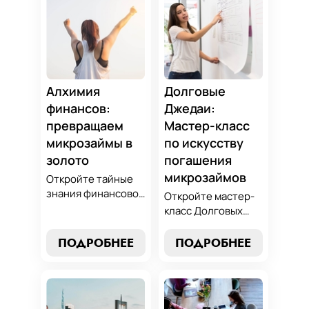
Алхимия
Долговые
финансов:
Джедаи:
превращаем
Мастер-класс
микрозаймы в
по искусству
золото
погашения
микрозаймов
Откройте тайные
знания финансовой
Откройте мастер-
алхимии и
класс Долговых
научитесь
Джедаев по
превращать
погашению
ПОДРОБНЕЕ
ПОДРОБНЕЕ
обязательства по
микрозаймов и
микрозаймам в
освойте искусство
золотые
финансового
возможности.
равновесия.