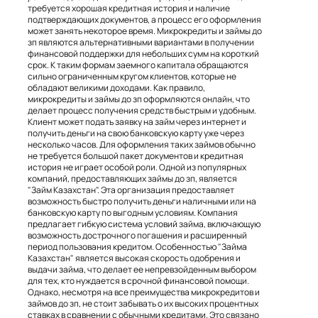
требуется хорошая кредитная история и наличие
подтверждающих документов, а процесс его оформления
может занять некоторое время. Микрокредиты и займы до
зп являются альтернативными вариантами в получении
финансовой поддержки для небольших сумм на короткий
срок. К таким формам заемного капитала обращаются
сильно ограниченным кругом клиентов, которые не
обладают великими доходами. Как правило,
микрокредиты и займы до зп оформляются онлайн, что
делает процесс получения средств быстрым и удобным.
Клиент может подать заявку на займ через интернет и
получить деньги на свою банковскую карту уже через
несколько часов. Для оформления таких займов обычно
не требуется большой пакет документов и кредитная
история не играет особой роли. Одной из популярных
компаний, предоставляющих займы до зп, является
"Займ Казахстан". Эта организация предоставляет
возможность быстро получить деньги наличными или на
банковскую карту по выгодным условиям. Компания
предлагает гибкую система условий займа, включающую
возможность дострочного погашения и расширенный
период пользования кредитом. Особенностью "Займа
Казахстан" является высокая скорость одобрения и
выдачи займа, что делает ее непревзойденным выбором
для тех, кто нуждается в срочной финансовой помощи.
Однако, несмотря на все преимущества микрокредитов и
займов до зп, не стоит забывать о их высоких процентных
ставках в сравнении с обычными кредитами. Это связано