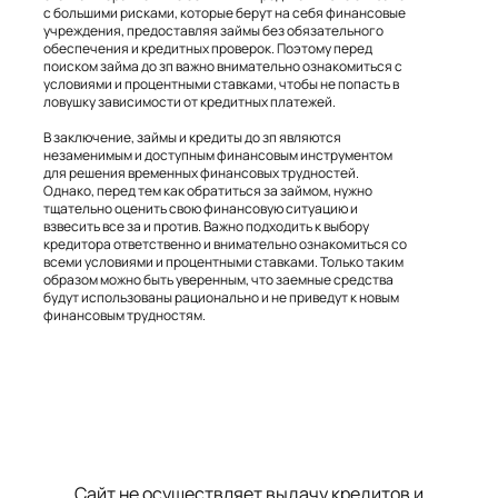
с большими рисками, которые берут на себя финансовые
учреждения, предоставляя займы без обязательного
обеспечения и кредитных проверок. Поэтому перед
поиском займа до зп важно внимательно ознакомиться с
условиями и процентными ставками, чтобы не попасть в
ловушку зависимости от кредитных платежей.
В заключение, займы и кредиты до зп являются
незаменимым и доступным финансовым инструментом
для решения временных финансовых трудностей.
Однако, перед тем как обратиться за займом, нужно
тщательно оценить свою финансовую ситуацию и
взвесить все за и против. Важно подходить к выбору
кредитора ответственно и внимательно ознакомиться со
всеми условиями и процентными ставками. Только таким
образом можно быть уверенным, что заемные средства
будут использованы рационально и не приведут к новым
финансовым трудностям.
Теги: микрозайм, микрозаймы, микрозайм онлайн, кредит, микрокредит, кредит онлайн, микрокредит онлайн, деньги до зп, деньги до зарплаты, взять деньги в долг, деньги в долг, оформить кредит, оформить займ, оформить
микрокредит, деньги на карту, кредит на карту, микрокредит на карту, займ с плохой, кредит с плохой, кредит с просрочкой, займ с просрочкой, микрозайм без процентов, кредит без процентов, займ без процентов
Сайт не осуществляет выдачу кредитов и