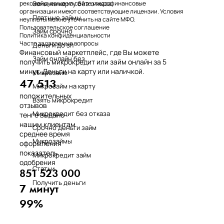
Займ на карту без отказа
рекомендуемые на сайте микрофинансовые
организации имеют соответствующие лицензии. Условия
Платные займы
неуплаты можно уточнить на сайте МФО.
Пользовательское соглашение
Займ срочно
Политика конфиденциальности
Часто задаваемые вопросы
Деньги до зп
Финансовый маркетплейс, где Вы можете
Займ онлайн без
получить микрокредит или займ онлайн за 5
минут. Деньги на карту или наличкой.
Микрозайм
47 513
Микрозайм на карту
положительных
Взять микрокредит
отзывов
Микрокредит без отказа
тенге выдано
нашим клиентам
Срочно деньги займ
среднее время
Микрозаймы
оформления
показатель
Микрокредит займ
одобрения
Статьи
851 523 000
Получить деньги
7 минут
99%