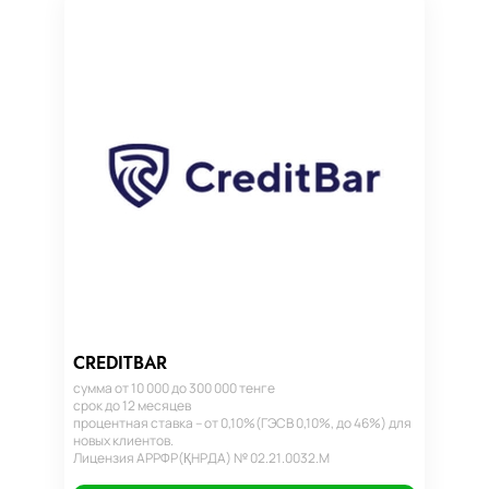
CREDITBAR
сумма от 10 000 до 300 000 тенге
срок до 12 месяцев
процентная ставка – от 0,10%(ГЭСВ 0,10%, до 46%) для
новых клиентов.
Лицензия АРРФР(ҚНРДА) № 02.21.0032.М