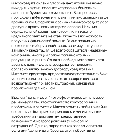
микрокредита онлайн. Это означает, что вам не нужно
выходить из дома, посещать отделения банков или
заполнять бумажную документацию. Все процессы
происходят в Интернете, что значительно экономит ваше
время и силы. Оформление займа или микрокредита до зп
доступно практически каждому человеку. Наличие
отрицательной кредитной истории или низкого
кредитного рейтинга не ставит крест на возможности
получения финансовой помощи. Важно правильно
подходить к выбору онлайн сервисов и изучать условия
займа или кредита. Лучше всего обращаться к надежным
компаниям, имеющим положительные отзывы и
репутацию на рынке. Однако, необходимо помнить, что
заемные деньги должны возвращаться вовремя,
согласно заключенному договору кредитования.
Интернет-кредиторы предоставляют достаточно гибкие
условия кредитования, однако игнорирование срока
возврата может привести к штрафным санкциям и
проблемам в дальнейшем.
В целом, "деньги до зп" - это эффективное финансовое
решение для тех, кто столкнулся с краткосрочными
проблемами в расчетах. Микрокредиты и займы онлайн в
сочетании с быстрым оформлением и минимальными
требованиями к документам предоставляют
возможность быстрого решения финансовых
затруднений. Однако, перед тем как воспользоваться
услугами "деньги до зп", всегда стоит объективно