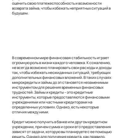
оценить свою платежеспособность и возможности
возврата займа, чтобы избежать неприятных ситуаций в
будущем.
В современном мире финансовая стабильность играет
огромную роль в жизни каждого человека. К сожалению,
не всегда возможно планировать свои расходы и доходы
так, чтобы избежать неожиданных ситуаций, требующих
дополнительных финансовых вложений. В таких случаях
микрокредиты и займы до зп становятся незаменимым
инструментом для решения временных финансовых
трудностей. Займы и кредиты – это кредитные
инструменты, которые предоставляются финансовыми
учреждениями или частными кредиторами на
определенных условиях. Однако, есть некоторые
отличия между ними.
Кредит можно получить в банке или другом кредитном
учреждении, причем сумма и сроки его предоставления
зависят от задачи, которую вы планируете с ее помощью
решить. Однако для получения кредита, как правило,