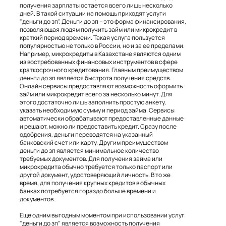
получения зарплаты остается всего лишь несколько
дней. В такой ситуации на помощь приходят услуги
"деньги до зп". Деньги до зп – это форма финансирования,
позволяющая людям получить займ или микрокредит в
краткий период времени. Такая услуга пользуется
популярностью не только в России, но и за ее пределами.
Например, микрокредиты в Казахстане являются одним
из востребованных финансовых инструментов в сфере
краткосрочного кредитования. Главным преимуществом
деньги до зп является быстрота получения средств.
Онлайн сервисы предоставляют возможность оформить
займ или микрокредит всего за несколько минут. Для
этого достаточно лишь заполнить простую анкету,
указать необходимую сумму и период займа. Сервисы
автоматически обрабатывают предоставленные данные
и решают, можно ли предоставить кредит. Сразу после
одобрения, деньги переводятся на указанный
банковский счет или карту. Другим преимуществом
деньги до зп является минимальное количество
требуемых документов. Для получения займа или
микрокредита обычно требуется только паспорт или
другой документ, удостоверяющий личность. В то же
время, для получения крупных кредитов в обычных
банках потребуется гораздо больше времени и
документов.
Еще одним выгодным моментом при использовании услуг
"деньги до зп" является возможность получения