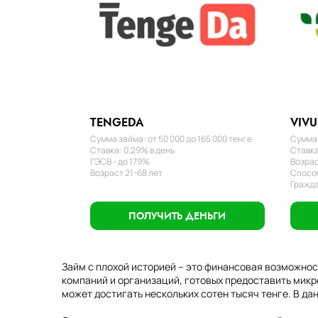
TENGEDA
VIVU
Сумма займа: от 50 000 до 165 000 тенге
Сумма 
Ставка: 0,29% в день
Ставка
ГЭСВ - до 179%
Возрас
Возраст 21-68 лет
Способ
Гражда
ПОЛУЧИТЬ ДЕНЬГИ
Займ с плохой историей – это финансовая возможнос
компаний и организаций, готовых предоставить микр
может достигать нескольких сотен тысяч тенге.
В дан