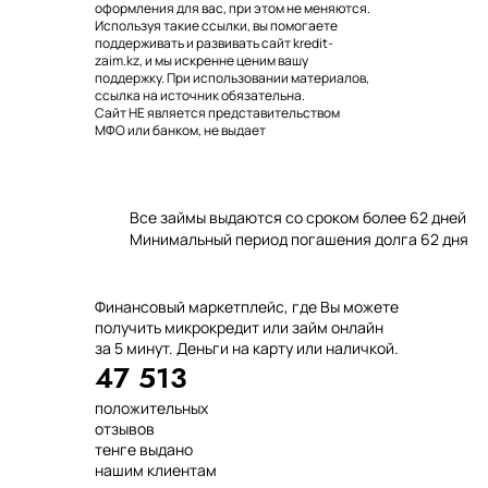
оформления для вас, при этом не меняются.
Используя такие ссылки, вы помогаете
поддерживать и развивать сайт kredit-
zaim.kz, и мы искренне ценим вашу
поддержку. При использовании материалов,
ссылка на источник обязательна.
Сайт НЕ является представительством
МФО или банком, не выдает
Мрамор. Гранит. Травертин. Оникс
микрокредитов. Персональные данные
пользователей не собираются и не
Мрамор. Гранит. Травертин.
хранятся. Все рекомендуемые на сайте
микрофинансовые организации имеют
Все займы выдаются со сроком более 62 дней
соответствующие лицензии. Условия
неуплаты можно уточнить на сайте МФО.
Минимальный период погашения долга 62 дня
Пользовательское соглашение
Политика конфиденциальности
Часто задаваемые вопросы
Финансовый маркетплейс, где Вы можете
получить микрокредит или займ онлайн
за 5 минут. Деньги на карту или наличкой.
47 513
положительных
отзывов
тенге выдано
нашим клиентам