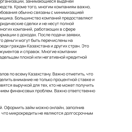
 Организации, занимающиеся выдачей
едств. Кроме того, многим компаниям важно,
ребования обычно связаны с минимизацией
аемщика. Большинство компаний предоставляют
юридические сделки и не несут полной
 многих компаний, работающих в сфере
ормации о доходах. После подачи заявки,
о деньги могут быть перечислены на
еди граждан Казахстана и других стран. Это
окументов и справок. Многие компании
ладельцам плохой или негативной кредитной
лов по всему Казахстану. Важно отметить, что
делить внимание не только процентной ставке и
вятся выручкой для тех, кто не может получить
ением финансовых проблем. Важно ответственно
ей. Оформить займ можно онлайн, заполнив
ь, что микрокредиты не являются долгосрочным