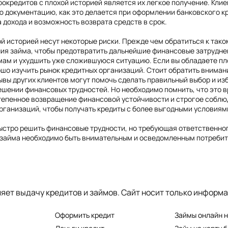
кредитов с плохой историей является их легкое получение. Клие
 документацию, как это делается при оформлении банковского кр
 дохода и возможность возврата средств в срок.
й историей несут некоторые риски. Прежде чем обратиться к такому 
ния займа, чтобы предотвратить дальнейшие финансовые затрудне
емам и ухудшить уже сложившуюся ситуацию. Если вы обладаете п
ошо изучить рынок кредитных организаций. Стоит обратить вниман
вы других клиентов могут помочь сделать правильный выбор и из
шении финансовых трудностей. Но необходимо помнить, что это в
тепенное возвращение финансовой устойчивости и строгое соблюд
организаций, чтобы получать кредиты с более выгодными условиям
 быстро решить финансовые трудности, но требующая ответственн
 займа необходимо быть внимательным и осведомленным потребит
 деньги в долг, деньги в долг, оформить кредит, оформить займ, оформить микрокредит, деньги на карту, кредит на карту, микрокредит на карту, займ с плохой, кредит с плохой, кре
яет выдачу кредитов и займов. Сайт носит только информ
Оформить кредит
Займы онлайн н