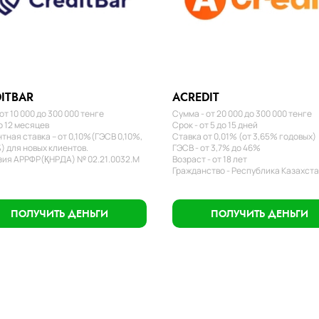
ITBAR
ACREDIT
от 10 000 до 300 000 тенге
Сумма - от 20 000 до 300 000 тенге
о 12 месяцев
Срок - от 5 до 15 дней
тная ставка – от 0,10%(ГЭСВ 0,10%,
Ставка от 0,01% (от 3,65% годовых)
) для новых клиентов.
ГЭСВ - от 3,7% до 46%
ия АРРФР(ҚНРДА) № 02.21.0032.М
Возраст - от 18 лет
Гражданство - Республика Казахст
ПОЛУЧИТЬ ДЕНЬГИ
ПОЛУЧИТЬ ДЕНЬГИ