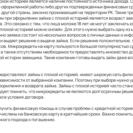
охой историей является наличие постоянного источника дохода.
 оформленной работы либо других подтвержденных финансовых ср
 другой страны, законно проживающей на территории РК. Такие т
ем при оформлении займа с плохой историей является возраст з
а. Это связано с тем, что лица моложе 18 лет не могут заключать 
 плохой историей можно онлайн. Для этого нужно выбрать одну из
но заявка состоит из нескольких вопросов о личных данных и инф
 выдает решение о выдаче займа. Если решение положительное, т
сов. Микрокредиты на карту пользуются большой популярностью ср
, а также отсутствием необходимости предоставлять множество д
ой истории заемщика. Такие компании готовы выдать займ даже в
редоставляют займы с плохой историей, имеют широкую сеть филиа
зависимости от выбранной компании. Поэтому при выборе нужно у
ормления и возврата займа. Займы с плохой историей часто стано
ледует помнить, что микрокредиты не являются долгосрочным реш
все условия договора.
олучить финансовую помощь в случае проблем с кредитной истори
речислены на банковскую карту в кратчайшие сроки. Важно помнит
ного подхода к погашению.