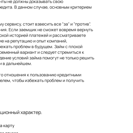
нты не должны доказывать свою
едита. В данном случае, основным критерием
сервису, стоит взвесить все "за" и "против".
ния. Если заемщик не сможет вовремя вернуть
лохой историей платежей и рассматриваете
ие на репутацию и опыт компаний,
бежать проблем в будущем. Займ с плохой
ременный вариант и следует стремиться к
ение условий займа помогут не только решить
и в дальнейшем.
ого отношения к пользованию кредитными
елем, чтобы избежать проблем и получить
дит с просрочкой, займ с просрочкой, микрозайм без процентов, кредит без процентов, займ без процентов
ационный характер.
а карту