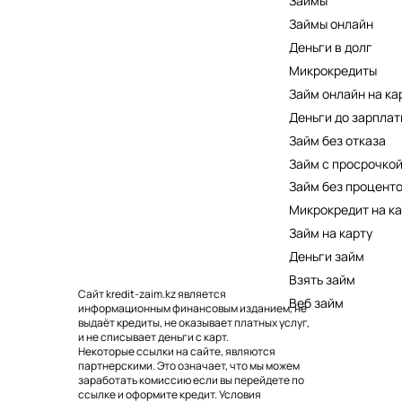
Займы
Займы онлайн
Деньги в долг
Микрокредиты
Займ онлайн на ка
Деньги до зарплат
Займ без отказа
Займ с просрочко
Займ без процент
Микрокредит на ка
Займ на карту
Деньги займ
Взять займ
Сайт kredit-zaim.kz является
Веб займ
информационным финансовым изданием, не
выдаёт кредиты, не оказывает платных услуг,
и не списывает деньги с карт.
Некоторые ссылки на сайте, являются
партнерскими. Это означает, что мы можем
заработать комиссию если вы перейдете по
ссылке и оформите кредит. Условия