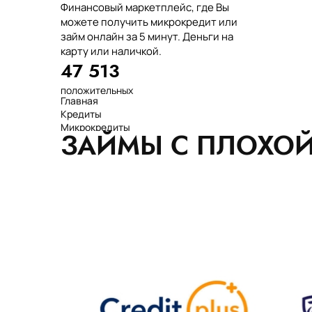
Финансовый маркетплейс, где Вы
можете получить микрокредит или
займ онлайн за 5 минут. Деньги на
карту или наличкой.
47 513
положительных
Главная
отзывов
Кредиты
тенге выдано
Микрокредиты
нашим клиентам
ЗАЙМЫ С ПЛОХОЙ
Займ
среднее время
МФО
оформления
Займы
показатель
Статьи
одобрения
Рейтинг
Деньги в долг
Займы онлайн
Денежные кредиты
851 523 000
7 минут
99%