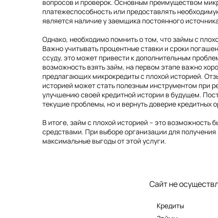
вопросов и проверок. Основным преимуществом микро
платежеспособность или предоставлять необходимую
является наличие у заемщика постоянного источника
Однако, необходимо помнить о том, что займы с плохо
Важно учитывать процентные ставки и сроки погаше
ссуду, это может привести к дополнительным пробл
возможность взять займ, на первом этапе важно хор
предлагающих микрокредиты с плохой историей. Отзы
историей может стать полезным инструментом при ре
улучшению своей кредитной истории в будущем. Пос
текущие проблемы, но и вернуть доверие кредитных 
В итоге, займ с плохой историей – это возможность
средствами. При выборе организации для получения
максимальные выгоды от этой услуги.
Теги: микрозайм, микрозаймы, микрозайм онлайн, кредит, микрокредит, кредит онлайн, микрокредит онлайн, деньги до зп, деньги до зарплаты, взять
Сайт не осуществл
Кредиты