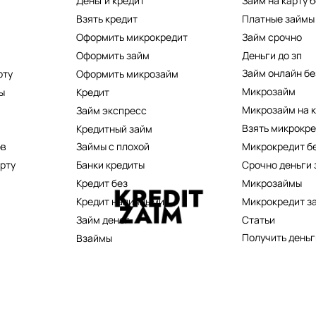
Займ на карту б
Деньги кредит
Платные займы
Взять кредит
Займ срочно
Оформить микрокредит
Деньги до зп
Оформить займ
Займ онлайн бе
рту
Оформить микрозайм
Микрозайм
ы
Кредит
Микрозайм на к
Займ экспресс
Взять микрокр
й
Кредитный займ
Микрокредит бе
ов
Займы с плохой
Срочно деньги 
рту
Банки кредиты
Микрозаймы
Кредит без
Микрокредит з
Кредит наличными
Статьи
Займ денег
Получить деньг
Взаймы