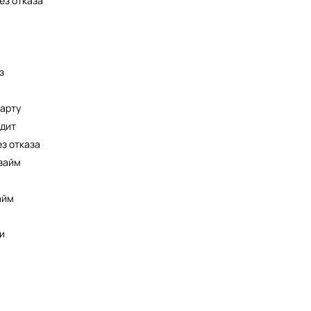
ез отказа
з
арту
едит
з отказа
займ
айм
и