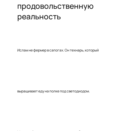
продовольственную
реальность
Ислам не фермер в сапогах. Он технарь, который
выращивает еду на полке под светодиодом.