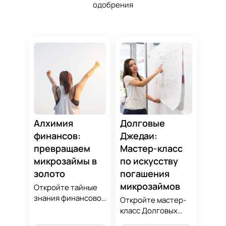
одобрения
Алхимия
Долговые
финансов:
Джедаи:
превращаем
Мастер-класс
микрозаймы в
по искусству
золото
погашения
микрозаймов
Откройте тайные
знания финансовой
Откройте мастер-
алхимии и
класс Долговых
научитесь
Джедаев по