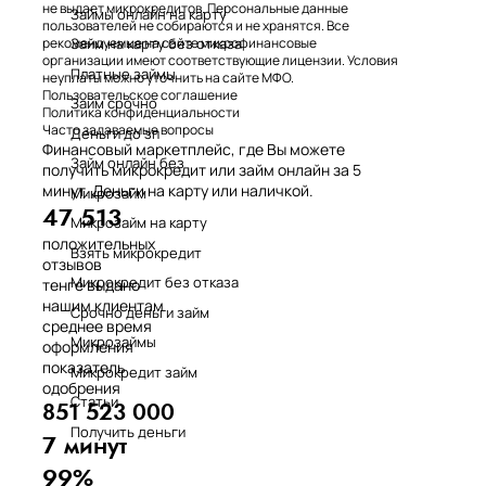
не выдает микрокредитов. Персональные данные
Займы онлайн на карту
пользователей не собираются и не хранятся. Все
Займ на карту без отказа
рекомендуемые на сайте микрофинансовые
организации имеют соответствующие лицензии. Условия
Платные займы
неуплаты можно уточнить на сайте МФО.
Пользовательское соглашение
Займ срочно
Политика конфиденциальности
Часто задаваемые вопросы
Деньги до зп
Финансовый маркетплейс, где Вы можете
Займ онлайн без
получить микрокредит или займ онлайн за 5
минут. Деньги на карту или наличкой.
Микрозайм
47 513
Микрозайм на карту
положительных
Взять микрокредит
отзывов
Микрокредит без отказа
тенге выдано
нашим клиентам
Срочно деньги займ
среднее время
Микрозаймы
оформления
показатель
Микрокредит займ
одобрения
Статьи
851 523 000
Получить деньги
7 минут
99%