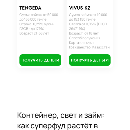
TENGEDA
VIVUS KZ
Сумма займа: от 50 000
Сумма займа: от 10 000
до 165 000 тенге
до 153 150 тенге
Ставка: 0,29% в день
Ставка от 0,95% (ГЭСВ
ГЭСВ - до 179%
2647.19%)
Возраст 21-68 лет
Возраст: от 18 лет
Способ получения:
Карта или счет
Гражданство: Казахстан
ПОЛУЧИТЬ ДЕНЬГИ
ПОЛУЧИТЬ ДЕНЬГИ
Контейнер, свет и займ:
как суперфуд растёт в