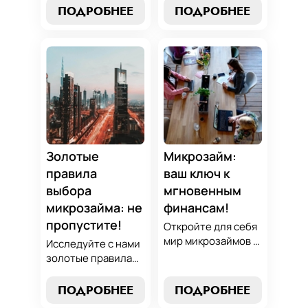
превращать
погашению
ПОДРОБНЕЕ
ПОДРОБНЕЕ
обязательства по
микрозаймов и
микрозаймам в
освойте искусство
золотые
финансового
возможности.
равновесия.
Погрузитесь в мир
Узнайте, как
умного управления
управлять долгами
долгами с нашим
и достичь
практическим
финансовой
руководством.
гармонии, следуя
нашим
Золотые
Микрозайм:
проверенным
правила
ваш ключ к
стратегиям.
выбора
мгновенным
микрозайма: не
финансам!
пропустите!
Откройте для себя
мир микрозаймов с
Исследуйте с нами
нашим гидом:
золотые правила
узнайте, как
выбора микрозайма
выбрать лучший
и узнайте, как
ПОДРОБНЕЕ
ПОДРОБНЕЕ
микрозайм,
выбрать