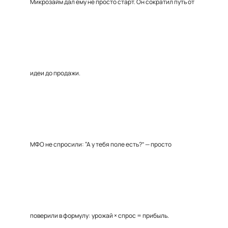
Микрозайм дал ему не просто старт. Он сократил путь от
идеи до продажи.
МФО не спросили: “А у тебя поле есть?” — просто
поверили в формулу: урожай × спрос = прибыль.