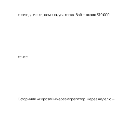
термодатчики, семена, упаковка. Всё — около 310 000
тенге.
Оформили микрозайм через агрегатор. Через неделю —