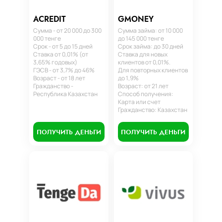
ACREDIT
GMONEY
Сумма - от 20 000 до 300
Сумма займа: от 10 000
000 тенге
до 145 000 тенге
Срок - от 5 до 15 дней
Срок займа: до 30 дней
Ставка от 0,01% (от
Ставка для новых
3,65% годовых)
клиентов от 0,01%.
ГЭСВ - от 3,7% до 46%
Для повторных клиентов
Возраст - от 18 лет
до 1,9%
Гражданство -
Возраст: от 21 лет
Республика Казахстан
Способ получения:
Карта или счет
Гражданство: Казахстан
ПОЛУЧИТЬ ДЕНЬГИ
ПОЛУЧИТЬ ДЕНЬГИ