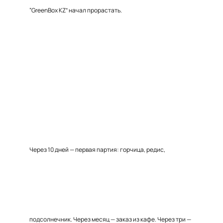
“GreenBox KZ” начал прорастать.
Через 10 дней — первая партия: горчица, редис,
подсолнечник. Через месяц — заказ из кафе. Через три —