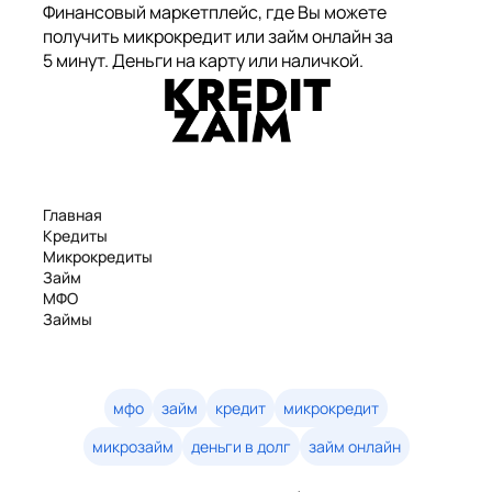
Финансовый маркетплейс, где Вы можете
получить микрокредит или займ онлайн за
5 минут. Деньги на карту или наличкой.
Главная
Кредиты
Микрокредиты
Займ
МФО
Займы
Статьи
Рейтинг
Деньги в долг
Займы онлайн
мфо
займ
кредит
микрокредит
Денежные кредиты
микрозайм
деньги в долг
займ онлайн