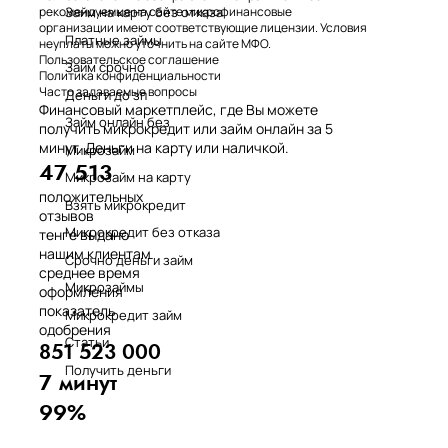
Займ на карту без отказа
рекомендуемые на сайте микрофинансовые
организации имеют соответствующие лицензии. Условия
Платные займы
неуплаты можно уточнить на сайте МФО.
Пользовательское соглашение
Займ срочно
Политика конфиденциальности
Часто задаваемые вопросы
Деньги до зп
Финансовый маркетплейс, где Вы можете
Займ онлайн без
получить микрокредит или займ онлайн за 5
минут. Деньги на карту или наличкой.
Микрозайм
47 513
Микрозайм на карту
положительных
Взять микрокредит
отзывов
Микрокредит без отказа
тенге выдано
нашим клиентам
Срочно деньги займ
среднее время
Микрозаймы
оформления
показатель
Микрокредит займ
одобрения
Статьи
851 523 000
Получить деньги
7 минут
99%