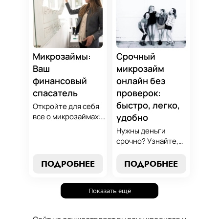
Станьте
экспертные
финансово
стратегии
грамотным с нами!
погашения и
сделайте
осознанный выбор,
который
Микрозаймы:
Срочный
поддержит вашу
Ваш
микрозайм
финансовую
финансовый
онлайн без
стабильность.
спасатель
проверок:
быстро, легко,
Откройте для себя
все о микрозаймах:
удобно
от выбора лучших
Нужны деньги
условий до
срочно? Узнайте,
эффективных
как получить
стратегий
срочный
ПОДРОБНЕЕ
ПОДРОБНЕЕ
погашения. Наше
микрозайм онлайн
руководство станет
без проверок и
вашим надежным
Показать ещё
длительного
помощником в мире
ожидания. Решение
микрокредитования.
ваших финансовых