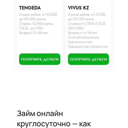
TENGEDA
VIVUS KZ
Сумма займа: от 50 000
Сумма займа: от 10 000
до 165 000 тенге
до 153 150 тенге
Ставка: 0,29% в день
Ставка от 0,95% (ГЭСВ
ГЭСВ - до 179%
2647.19%)
Возраст 21-68 лет
Возраст: от 18 лет
Способ получения:
Карта или счет
Гражданство: Казахстан
ПОЛУЧИТЬ ДЕНЬГИ
ПОЛУЧИТЬ ДЕНЬГИ
Займ онлайн
круглосуточно — как