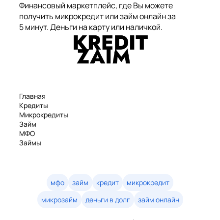
Финансовый маркетплейс, где Вы можете
получить микрокредит или займ онлайн за
5 минут. Деньги на карту или наличкой.
Главная
Кредиты
Микрокредиты
Займ
МФО
Займы
Статьи
Рейтинг
Деньги в долг
Займы онлайн
мфо
займ
кредит
микрокредит
Денежные кредиты
микрозайм
деньги в долг
займ онлайн