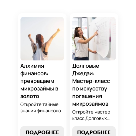
Алхимия
Долговые
финансов:
Джедаи:
превращаем
Мастер-класс
микрозаймы в
по искусству
золото
погашения
микрозаймов
Откройте тайные
знания финансовой
Откройте мастер-
алхимии и
класс Долговых
научитесь
Джедаев по
превращать
погашению
ПОДРОБНЕЕ
ПОДРОБНЕЕ