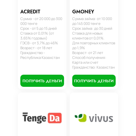
ACREDIT
GMONEY
Сумма - от 20 000 до 300
Сумма займа: от 10 000
000 тенге
до 145 000 тенге
Срок - от 5 до 15 дней
Срок займа: до 30 дней
Ставка от 0,01% (от
Ставка для новых
3,65% годовых)
клиентов от 0,01%.
ГЭСВ - от 3,7% до 46%
Для повторных клиентов
Возраст - от 18 лет
до 1,9%
Гражданство -
Возраст: от 21 лет
Республика Казахстан
Способ получения:
Карта или счет
Гражданство: Казахстан
ПОЛУЧИТЬ ДЕНЬГИ
ПОЛУЧИТЬ ДЕНЬГИ