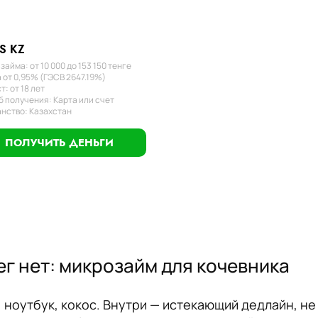
S KZ
займа: от 10 000 до 153 150 тенге
 от 0,95% (ГЭСВ 2647.19%)
т: от 18 лет
 получения: Карта или счет
нство: Казахстан
ПОЛУЧИТЬ ДЕНЬГИ
нег нет: микрозайм для кочевника
 ноутбук, кокос. Внутри — истекающий дедлайн, н