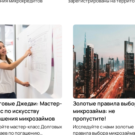
ния микрокредитов
зарегистрированы на террито
говые Джедаи: Мастер-
Золотые правила выбо
с по искусству
микрозайма: не
ашения микрозаймов
пропустите!
ойте мастер-класс Долговых
Исследуйте с нами золотые
аев по погашению
правила выбора микрозайма