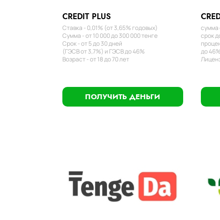
CREDIT PLUS
CRED
Ставка - 0,01% (от 3,65% годовых)
сумма 
Сумма - от 10 000 до 300 000 тенге
срок д
Срок - от 5 до 30 дней
процен
(ГЭСВ от 3,7%) и ГЭСВ до 46%
до 46%
Возраст - от 18 до 70 лет
Лиценз
ПОЛУЧИТЬ ДЕНЬГИ