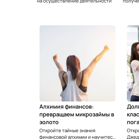
на осуществление деятельности
получе
Алхимия финансов:
Дол
превращаем микрозаймы в
клас
золото
пог
Откройте тайные знания
Откр
финансовой алхимии и научитесь
Джед