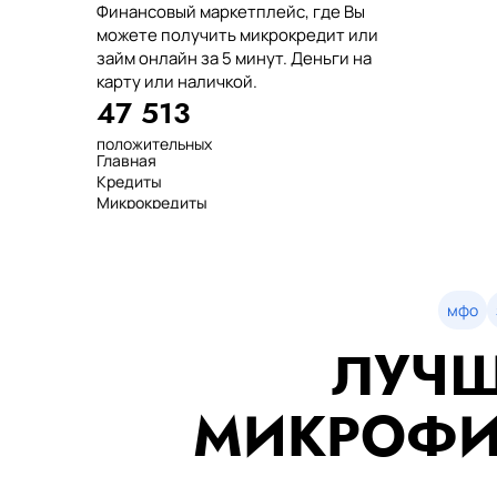
Финансовый маркетплейс, где Вы
можете получить микрокредит или
займ онлайн за 5 минут. Деньги на
карту или наличкой.
47 513
положительных
Главная
отзывов
Кредиты
тенге выдано
Микрокредиты
нашим клиентам
Займ
среднее время
МФО
оформления
Займы
показатель
Статьи
одобрения
Рейтинг
мфо
Деньги в долг
ЛУЧШ
Займы онлайн
Денежные кредиты
851 523 000
МИКРОФИ
7 минут
99%