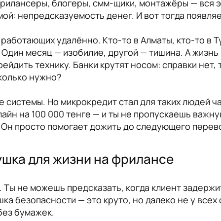
фрилансеры, блогеры, смм-щики, монтажёры — вся 
ой: непредсказуемость денег. И вот тогда появля
 работающих удалённо. Кто-то в Алматы, кто-то в Т
Один месяц — изобилие, другой — тишина. А жизнь 
рейдить технику. Банки крутят носом: справки нет,
колько нужно?
 системы. Но микрокредит стал для таких людей ча
айн на 100 000 тенге — и ты не пропускаешь важну
. Он просто помогает дожить до следующего перев
шка для жизни на фрилансе
с. Ты не можешь предсказать, когда клиент задержи
ка безопасности — это круто, но далеко не у всех 
без бумажек.