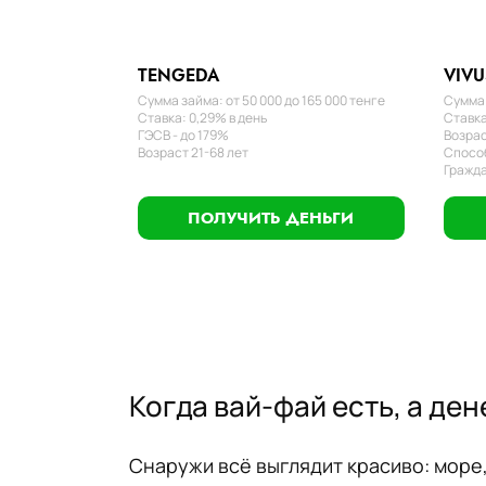
TENGEDA
VIVU
Сумма займа: от 50 000 до 165 000 тенге
Сумма 
Ставка: 0,29% в день
Ставка
ГЭСВ - до 179%
Возрас
Возраст 21-68 лет
Способ
Гражда
ПОЛУЧИТЬ ДЕНЬГИ
Когда вай-фай есть, а де
Снаружи всё выглядит красиво: море,