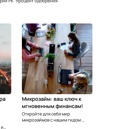
процент одобрения
рии РК
ра
Микрозайм: ваш ключ к
мгновенным финансам!
Откройте для себя мир
микрозаймов с нашим гидом:
узнайте, как выбрать лучший
 и