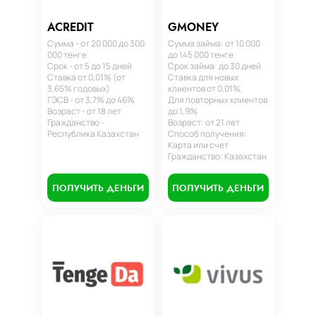
ACREDIT
GMONEY
Сумма - от 20 000 до 300
Сумма займа: от 10 000
000 тенге
до 145 000 тенге
Срок - от 5 до 15 дней
Срок займа: до 30 дней
Ставка от 0,01% (от
Ставка для новых
3,65% годовых)
клиентов от 0,01%.
ГЭСВ - от 3,7% до 46%
Для повторных клиентов
Возраст - от 18 лет
до 1,9%
Гражданство -
Возраст: от 21 лет
Республика Казахстан
Способ получения:
Карта или счет
Гражданство: Казахстан
ПОЛУЧИТЬ ДЕНЬГИ
ПОЛУЧИТЬ ДЕНЬГИ