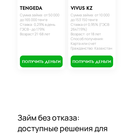
TENGEDA
VIVUS KZ
Сумма займа: от 50 000
Сумма займа: от 10 000
до 165 000 тенге
до 153 150 тенге
Ставка: 0,29% в день
Ставка от 0,95% (ГЭСВ
ГЭСВ - до 179%
2647.19%)
Возраст 21-68 лет
Возраст: от 18 лет
Способ получения:
Карта или счет
Гражданство: Казахстан
ПОЛУЧИТЬ ДЕНЬГИ
ПОЛУЧИТЬ ДЕНЬГИ
Займ без отказа:
доступные решения для