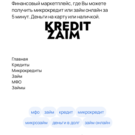
Финансовый маркетплейс, где Вы можете
получить микрокредит или займ онлайн за
5 минут. Деньги на карту или наличкой.
Главная
Кредиты
Микрокредиты
Займ
МФО
Займы
Статьи
Рейтинг
Деньги в долг
Займы онлайн
мфо
займ
кредит
микрокредит
Денежные кредиты
микрозайм
деньги в долг
займ онлайн