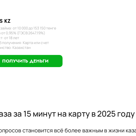
S KZ
займа: от 10 000 до 153 150 тенге
 от 0,95% (ГЭСВ 2647.19%)
т: от 18 лет
 получения: Карта или счет
нство: Казахстан
ПОЛУЧИТЬ ДЕНЬГИ
аза за 15 минут на карту в 2025 году
росов становится всё более важным в жизни казах