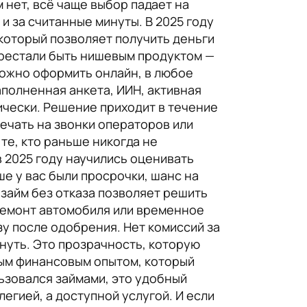
 нет, всё чаще выбор падает на
 за считанные минуты. В 2025 году
который позволяет получить деньги
перестали быть нишевым продуктом —
можно оформить онлайн, в любое
аполненная анкета, ИИН, активная
ически. Решение приходит в течение
ечать на звонки операторов или
те, кто раньше никогда не
 2025 году научились оценивать
ше у вас были просрочки, шанс на
-займ без отказа позволяет решить
 ремонт автомобиля или временное
зу после одобрения. Нет комиссий за
рнуть. Это прозрачность, которую
вым финансовым опытом, который
льзовался займами, это удобный
легией, а доступной услугой. И если