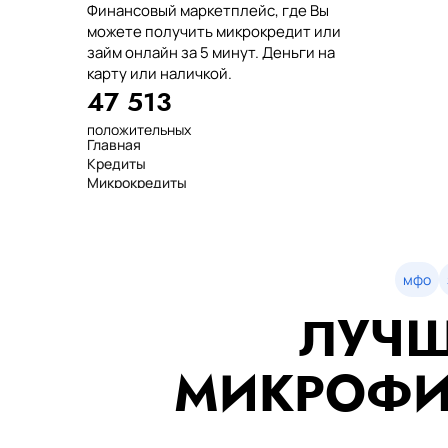
Финансовый маркетплейс, где Вы
можете получить микрокредит или
займ онлайн за 5 минут. Деньги на
карту или наличкой.
47 513
положительных
Главная
отзывов
Кредиты
тенге выдано
Микрокредиты
нашим клиентам
Займ
среднее время
МФО
оформления
Займы
показатель
Статьи
одобрения
Рейтинг
мфо
Деньги в долг
ЛУЧШ
Займы онлайн
Денежные кредиты
851 523 000
МИКРОФИ
7 минут
99%