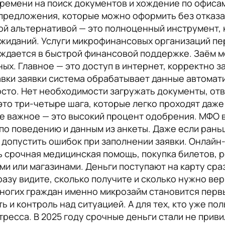
ремени на поиск документов и хождение по офисам
редложения, которые можно оформить без отказа и
ой альтернативой — это полноценный инструмент, 
и ожиданий. Услуги микрофинансовых организаций 
уждается в быстрой финансовой поддержке. Заём 
ных. Главное — это доступ в интернет, корректно з
авки заявки система обрабатывает данные автомат
осто. Нет необходимости загружать документы, отв
это три-четыре шага, которые легко проходят даже 
е важное — это высокий процент одобрения. МФО в
 по поведению и данным из анкеты. Даже если рань
 допустить ошибок при заполнении заявки. Онлайн
ь срочная медицинская помощь, покупка билетов,
и или магазинами. Деньги поступают на карту сра
разу видите, сколько получите и сколько нужно ве
многих граждан именно микрозайм становится пер
 и контроль над ситуацией. А для тех, кто уже по
тресса. В 2025 году срочные деньги стали не приви