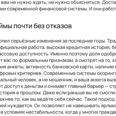
— вам не нужно ждать, не нужно объясняться. Дост
алии современной финансовой системы. И они работ
мы почти без отказов
рпел серьёзные изменения за последние годы. Тр
официальная работа, высокая кредитная история, б
 массовую доступность. Именно поэтому доля одоб
вас по формальным признакам, а смотрят на то, ка
ия анкеты, активность банковской карты, наличие
ифровых критериев. Современные системы скоринга
реальный человек, а не мошенник, и ваша анкета вы
доступ к деньгам и снимает главный барьер — стр
а история в прошлом. Даже если раньше вы не смогли
ажнее то, как вы ведёте себя сейчас. Такой подх
ней нуждается. Он позволяет не навешивать ярлык
в условиях нестабильности, когда у многих гражда