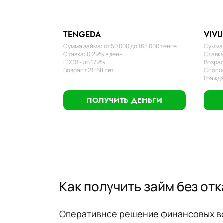
TENGEDA
VIVU
Сумма займа: от 50 000 до 165 000 тенге
Сумма 
Ставка: 0,29% в день
Ставка
ГЭСВ - до 179%
Возрас
Возраст 21-68 лет
Способ
Гражда
ПОЛУЧИТЬ ДЕНЬГИ
Как получить займ без отк
Оперативное решение финансовых воп