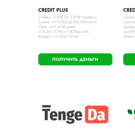
CREDIT PLUS
CRED
Ставка - 0,01% (от 3,65% годовых)
сумма 
Сумма - от 10 000 до 300 000 тенге
срок д
Срок - от 5 до 30 дней
процен
(ГЭСВ от 3,7%) и ГЭСВ до 46%
до 46%
Возраст - от 18 до 70 лет
Лиценз
ПОЛУЧИТЬ ДЕНЬГИ