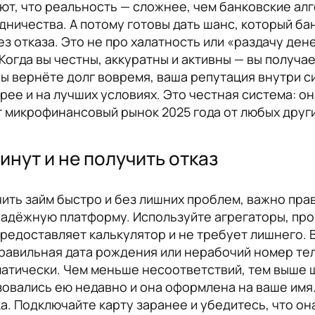
т, что реальность — сложнее, чем банковские алг
дничества. А потому готовы дать шанс, который ба
 отказа. Это не про халатность или «раздачу дене
огда вы честны, аккуратны и активны — вы получает
вы вернёте долг вовремя, ваша репутация внутри 
ее и на лучших условиях. Это честная система: он
т микрофинансовый рынок 2025 года от любых друг
инут и не получить отказ
чить займ быстро и без лишних проблем, важно пра
адёжную платформу. Используйте агрегаторы, про
редоставляет калькулятор и не требует лишнего. 
правильная дата рождения или нерабочий номер тел
атически. Чем меньше несоответствий, тем выше ш
ьзовались ею недавно и она оформлена на ваше имя
а. Подключайте карту заранее и убедитесь, что он