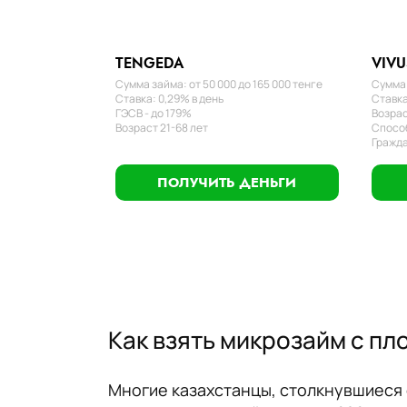
TENGEDA
VIVU
Сумма займа: от 50 000 до 165 000 тенге
Сумма 
Ставка: 0,29% в день
Ставка
ГЭСВ - до 179%
Возрас
Возраст 21-68 лет
Способ
Гражда
ПОЛУЧИТЬ ДЕНЬГИ
Как взять микрозайм с пл
Многие казахстанцы, столкнувшиеся с