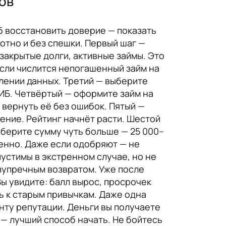
ов
б восстановить доверие — показать
отно и без спешки. Первый шаг —
закрытые долги, активные займы. Это
Если числится непогашенный займ на
влении данных. Третий — выберите
КИБ. Четвёртый — оформите займ на
 вернуть её без ошибок. Пятый —
ение. Рейтинг начнёт расти. Шестой
берите сумму чуть больше — 25 000–
енно. Даже если одобряют — не
пустимы в экстренном случае, но не
езупречным возвратом. Уже после
Вы увидите: балл вырос, просрочек
ь к старым привычкам. Даже одна
нту репутации. Деньги вы получаете
 — лучший способ начать. Не бойтесь