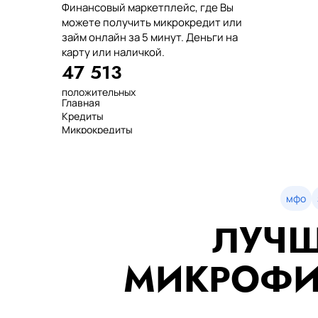
Финансовый маркетплейс, где Вы
можете получить микрокредит или
займ онлайн за 5 минут. Деньги на
карту или наличкой.
47 513
положительных
Главная
отзывов
Кредиты
тенге выдано
Микрокредиты
нашим клиентам
Займ
среднее время
МФО
оформления
Займы
показатель
Статьи
одобрения
Рейтинг
мфо
Деньги в долг
ЛУЧШ
Займы онлайн
Денежные кредиты
851 523 000
МИКРОФИ
7 минут
99%