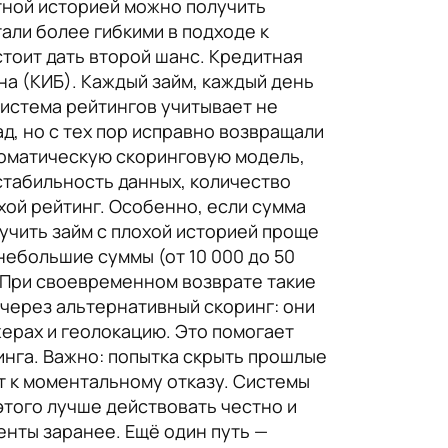
итной историей можно получить
али более гибкими в подходе к
стоит дать второй шанс. Кредитная
а (КИБ). Каждый займ, каждый день
система рейтингов учитывает не
д, но с тех пор исправно возвращали
томатическую скоринговую модель,
стабильность данных, количество
хой рейтинг. Особенно, если сумма
лучить займ с плохой историей проще
небольшие суммы (от 10 000 до 50
. При своевременном возврате такие
через альтернативный скоринг: они
жерах и геолокацию. Это помогает
нга. Важно: попытка скрыть прошлые
т к моментальному отказу. Системы
этого лучше действовать честно и
нты заранее. Ещё один путь —