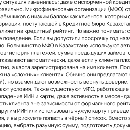
ду ситуация изменилась: даже с испорченной кред
правильно. Микрофинансовые организации (МФО) ст
аёмщиков с низким баллом как клиентов, которым 
рмации, поступающей в Кредитное бюро Казахстан
влияет на кредитный рейтинг. Но важно понимать: 
 поведение. Если вы допустили просрочку год наза
но. Большинство МФО в Казахстане используют ав
ов: история платежей, сумма предыдущих займов, 
тказывают автоматически, даже если у клиента пло
но, а карта зарегистрирована на имя клиента. По
я на «сложных» клиентах. Обычно они предлагают 
ней), но взамен дают возможность вернуть доверие
ают условия. Также существуют МФО, работающие 
впадение ИИН и карты, даже активность в мессенд
ть клиента вне зависимости от формального рейти
другим ИИН или использовать чужую карту приведё
, и вы рискуете попасть в чёрный список. Вместо 
цию, выбрать разумную сумму, подготовить докуме