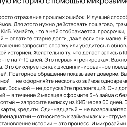
тную историю с помощью микрозайм
просто отражение прошлых ошибок. И лучший спосо
ймов. Для этого нужно действовать пошагово, грам
ИБ. Узнайте, что в ней отображается: просрочки, 
й — оплатите старые долги, даже если они малые. 
огашения запросите справку или убедитесь в обно
й историей. Желательно ту, что делает запись в 
нге на 7–10 дней. Это первая «тренировка». Важно
ка. Это фиксируется как дисциплинированное повед
ней. Повторное обращение показывает доверие. Вы
ьмой — не оформляйте несколько займов одноврем
шаг. Восьмой — не допускайте пролонгаций. Они до
ый — в течение 2 месяцев оформите 3–4 займа с б
сятый — запросите выписку из КИБ через 60 дней. 
, карты, кредиты. Одиннадцатый — не возвращайтес
Двенадцатый — относитесь к займам как к инструме
становление истории — это процесс. И микрозаймы