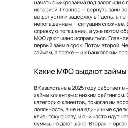
начать с микрозайма под залог или 
историей. Главное — вернуть займ во
вы допустили задержку в 1 день, а п
непогашенным — ситуация сложнее. В
справку о погашении, а уже потом обр
МФО дают шанс исправиться. Главное 
первый займ в срок. Потом второй. Ч
займам, а позже — и к банковским пр
Какие МФО выдают займы 
В Казахстане в 2025 году работает м
займы клиентам с низким рейтингом.
категорию клиентов, помогая им вос
лояльность, а не на единичные сделк
клиентскую базу, и они часто идут н
суммы, но дают шанс. Вторая — орган