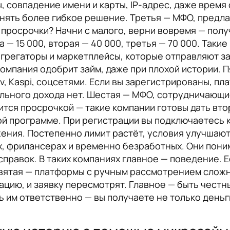
, совпадение имени и карты, IP-адрес, даже врем
инять более гибкое решение. Третья — МФО, пред
ь просрочки? Начни с малого, верни вовремя — пол
 — 15 000, вторая — 40 000, третья — 70 000. Таки
агрегаторы и маркетплейсы, которые отправляют за
компания одобрит займ, даже при плохой истории. 
, Kaspi, соцсетями. Если вы зарегистрированы, пла
ального дохода нет. Шестая — МФО, сотрудничающи
лится просрочкой — такие компании готовы дать вт
й программе. При регистрации вы подключаетесь к 
ния. Постепенно лимит растёт, условия улучшают
, фрилансерах и временно безработных. Они пони
правок. В таких компаниях главное — поведение. Е
вятая — платформы с ручным рассмотрением сложн
ацию, и заявку пересмотрят. Главное — быть честн
ь им ответственно — вы получаете не только деньги