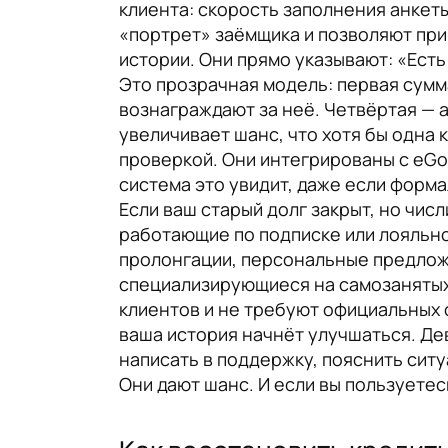
клиента: скорость заполнения анкеты
«портрет» заёмщика и позволяют пр
истории. Они прямо указывают: «Ест
Это прозрачная модель: первая сумма
вознаграждают за неё. Четвёртая — 
увеличивает шанс, что хотя бы одна 
проверкой. Они интегрированы с eGov
система это увидит, даже если форм
Если ваш старый долг закрыт, но чис
работающие по подписке или лояльно
пролонгации, персональные предложе
специализирующиеся на самозанятых
клиентов и не требуют официальных с
ваша история начнёт улучшаться. Де
написать в поддержку, пояснить ситу
Они дают шанс. И если вы пользуетес