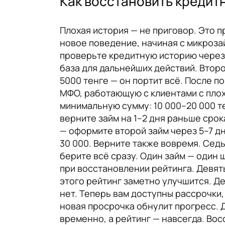
Как восстановить креди
Плохая история — не приговор. Это 
новое поведение, начиная с микроза
проверьте кредитную историю через К
база для дальнейших действий. Второ
5000 тенге — он портит всё. После п
МФО, работающую с клиентами с плохо
минимальную сумму: 10 000–20 000 те
верните займ на 1–2 дня раньше сро
— оформите второй займ через 5–7 д
30 000. Верните также вовремя. Сед
берите всё сразу. Один займ — один 
при восстановлении рейтинга. Девят
этого рейтинг заметно улучшится. Де
нет. Теперь вам доступны рассрочки
новая просрочка обнулит прогресс. 
временно, а рейтинг — навсегда. Вос