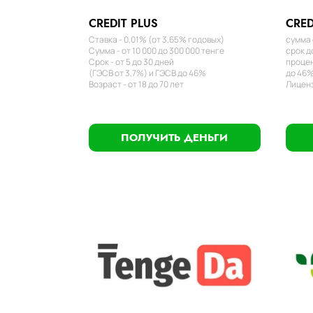
CREDIT PLUS
CRED
Ставка - 0,01% (от 3,65% годовых)
сумма 
Сумма - от 10 000 до 300 000 тенге
срок д
Срок - от 5 до 30 дней
процен
(ГЭСВ от 3,7%) и ГЭСВ до 46%
до 46%
Возраст - от 18 до 70 лет
Лиценз
ПОЛУЧИТЬ ДЕНЬГИ