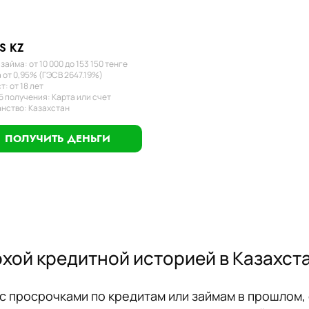
S KZ
займа: от 10 000 до 153 150 тенге
 от 0,95% (ГЭСВ 2647.19%)
т: от 18 лет
 получения: Карта или счет
нство: Казахстан
ПОЛУЧИТЬ ДЕНЬГИ
охой кредитной историей в Казахста
 просрочками по кредитам или займам в прошлом, 