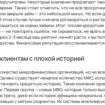
с поручителем. Некоторые компании предлагают так
время. Также стоит отметить, что не все просрочки
отом закрыли займ — это небольшой минус. Но если 
 этом случае лучше сначала договориться о рестру
ащаться за новым займом. Итог: плохая кредитная и
— не повторять ошибок, не скрываться, не врать в
ерез 2–3 месяца ваш рейтинг начнёт расти, и вы по
одуктам. Финансовая репутация восстанавливается.
клиентам с плохой историей
ножество микрофинансовых организаций, но не все
 Однако существует немалое количество МФО, кот
становить кредитную историю. Такие компании ор
и. Первая группа — новые МФО, которые только вы
австречу, даже если история заёмщика неидеальна
изации с мягким скорингом. Их системы анализирую