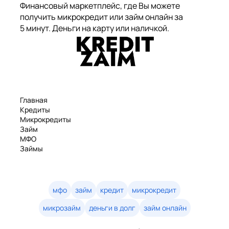
Финансовый маркетплейс, где Вы можете
получить микрокредит или займ онлайн за
5 минут. Деньги на карту или наличкой.
Главная
Кредиты
Микрокредиты
Займ
МФО
Займы
Статьи
Рейтинг
Деньги в долг
Займы онлайн
мфо
займ
кредит
микрокредит
Денежные кредиты
микрозайм
деньги в долг
займ онлайн