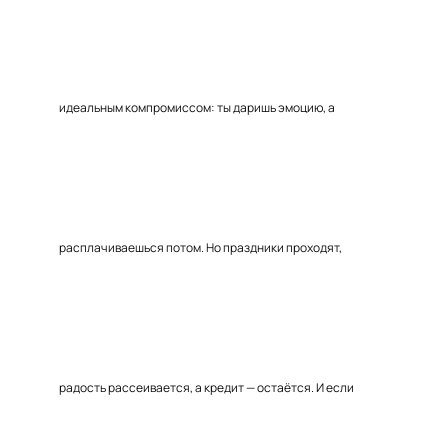
идеальным компромиссом: ты даришь эмоцию, а
расплачиваешься потом. Но праздники проходят,
радость рассеивается, а кредит — остаётся. И если