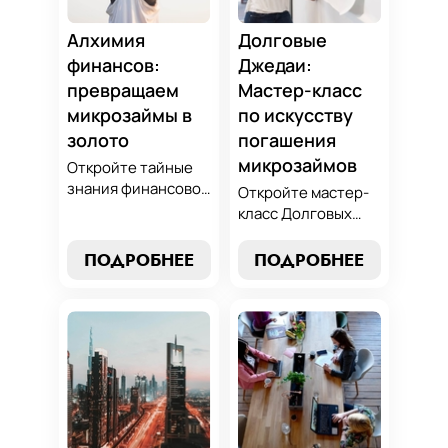
Алхимия
Долговые
финансов:
Джедаи:
превращаем
Мастер-класс
микрозаймы в
по искусству
золото
погашения
микрозаймов
Откройте тайные
знания финансовой
Откройте мастер-
алхимии и
класс Долговых
научитесь
Джедаев по
превращать
погашению
ПОДРОБНЕЕ
ПОДРОБНЕЕ
обязательства по
микрозаймов и
микрозаймам в
освойте искусство
золотые
финансового
возможности.
равновесия.
Погрузитесь в мир
Узнайте, как
умного управления
управлять долгами
долгами с нашим
и достичь
практическим
финансовой
руководством.
гармонии, следуя