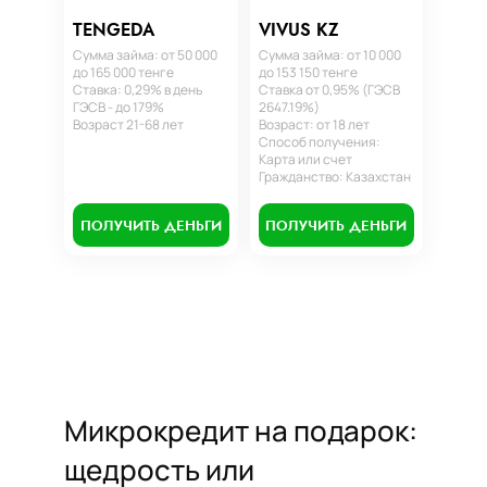
TENGEDA
VIVUS KZ
Сумма займа: от 50 000
Сумма займа: от 10 000
до 165 000 тенге
до 153 150 тенге
Ставка: 0,29% в день
Ставка от 0,95% (ГЭСВ
ГЭСВ - до 179%
2647.19%)
Возраст 21-68 лет
Возраст: от 18 лет
Способ получения:
Карта или счет
Гражданство: Казахстан
ПОЛУЧИТЬ ДЕНЬГИ
ПОЛУЧИТЬ ДЕНЬГИ
Микрокредит на подарок:
щедрость или