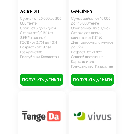
ACREDIT
GMONEY
Сумма - от 20 000 до 300
Сумма займа: от 10 000
000 тенге
до 145 000 тенге
Срок - от 5 до 15 дней
Срок займа: до 30 дней
Ставка от 0,01% (от
Ставка для новых
3,65% годовых)
клиентов от 0,01%.
ГЭСВ - от 3,7% до 46%
Для повторных клиентов
Возраст - от 18 лет
до 1,9%
Гражданство -
Возраст: от 21 лет
Республика Казахстан
Способ получения:
Карта или счет
Гражданство: Казахстан
ПОЛУЧИТЬ ДЕНЬГИ
ПОЛУЧИТЬ ДЕНЬГИ