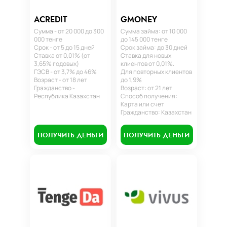
ACREDIT
GMONEY
Сумма - от 20 000 до 300
Сумма займа: от 10 000
000 тенге
до 145 000 тенге
Срок - от 5 до 15 дней
Срок займа: до 30 дней
Ставка от 0,01% (от
Ставка для новых
3,65% годовых)
клиентов от 0,01%.
ГЭСВ - от 3,7% до 46%
Для повторных клиентов
Возраст - от 18 лет
до 1,9%
Гражданство -
Возраст: от 21 лет
Республика Казахстан
Способ получения:
Карта или счет
Гражданство: Казахстан
ПОЛУЧИТЬ ДЕНЬГИ
ПОЛУЧИТЬ ДЕНЬГИ