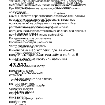
такие ссылки, вы помогаете поддерживать и развивать
Деньги займ
Кредит наличными
сайт kredit-zaim.kz, и мы искренне ценим вашу поддержку.
Взять займ
Займ денег
При использовании материалов, ссылка на источник
обязательна.
Веб займ
Взаймы
Сайт НЕ является представительством МФО или банком,
не выдает микрокредитов. Персональные данные
Займы онлайн на карту
пользователей не собираются и не хранятся. Все
Займ на карту без отказа
рекомендуемые на сайте микрофинансовые
организации имеют соответствующие лицензии. Условия
Платные займы
неуплаты можно уточнить на сайте МФО.
Пользовательское соглашение
Займ срочно
Политика конфиденциальности
Часто задаваемые вопросы
Деньги до зп
Финансовый маркетплейс, где Вы можете
Займ онлайн без
получить микрокредит или займ онлайн за 5
минут. Деньги на карту или наличкой.
Микрозайм
47 513
Микрозайм на карту
положительных
Взять микрокредит
отзывов
Микрокредит без отказа
тенге выдано
нашим клиентам
Срочно деньги займ
среднее время
Микрозаймы
оформления
показатель
Микрокредит займ
одобрения
Статьи