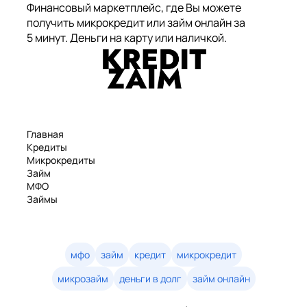
Финансовый маркетплейс, где Вы можете
получить микрокредит или займ онлайн за
5 минут. Деньги на карту или наличкой.
Главная
Кредиты
Микрокредиты
Займ
МФО
Займы
Статьи
Рейтинг
Деньги в долг
Займы онлайн
мфо
займ
кредит
микрокредит
Денежные кредиты
микрозайм
деньги в долг
займ онлайн