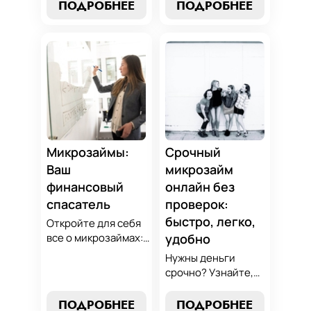
узнайте, как
ПОДРОБНЕЕ
ПОДРОБНЕЕ
погашения и
выбрать
советы по
оптимальный
избежанию
вариант для ваших
подводных камней.
нужд. Откройте
Станьте
экспертные
финансово
стратегии
грамотным с нами!
погашения и
сделайте
осознанный выбор,
который
Микрозаймы:
Срочный
поддержит вашу
Ваш
микрозайм
финансовую
финансовый
онлайн без
стабильность.
спасатель
проверок:
быстро, легко,
Откройте для себя
все о микрозаймах:
удобно
от выбора лучших
Нужны деньги
условий до
срочно? Узнайте,
эффективных
как получить
стратегий
срочный
ПОДРОБНЕЕ
ПОДРОБНЕЕ
погашения. Наше