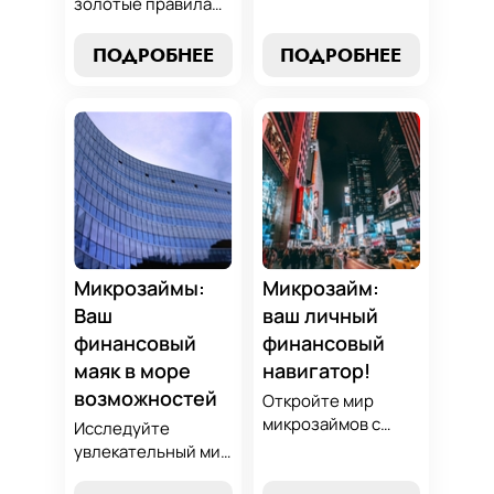
золотые правила
узнайте, как
выбора микрозайма
выбрать лучший
и узнайте, как
ПОДРОБНЕЕ
ПОДРОБНЕЕ
микрозайм,
выбрать
разработать
оптимальный
стратегии
вариант,
погашения и
разработать
обеспечить себе
стратегию
финансовую
погашения и
стабильность. Ваш
обеспечить свою
ключ к умным
финансовую
финансам здесь!
безопасность. Ваш
компас в мире
Микрозаймы:
Микрозайм:
микрокредитов!
Ваш
ваш личный
финансовый
финансовый
маяк в море
навигатор!
возможностей
Откройте мир
микрозаймов с
Исследуйте
нашим гидом:
увлекательный мир
выбор без риска,
микрозаймов и
лучшие стратегии