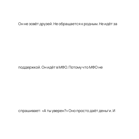
Он не зовёт друзей. Не обращается к родным. Не идёт за
поддержкой. Он идёт в МФО. Потому что МФО не
спрашивает: «А ты уверен?» Оно просто даёт деньги. И