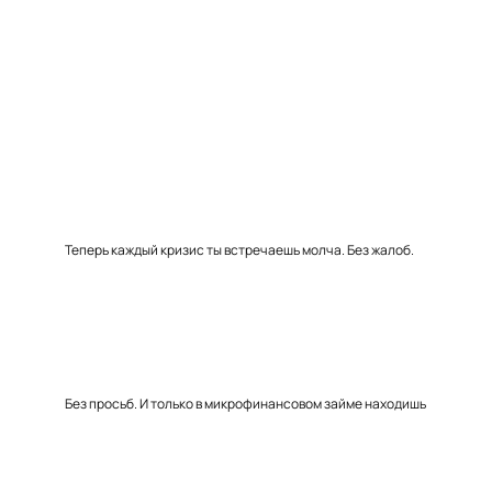
Теперь каждый кризис ты встречаешь молча. Без жалоб.
Без просьб. И только в микрофинансовом займе находишь