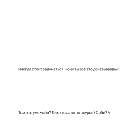
Иногда стоит задуматься: кому ты всё это доказываешь?
Тем, кто уже ушёл? Тем, кто даже не в курсе? Себе? А