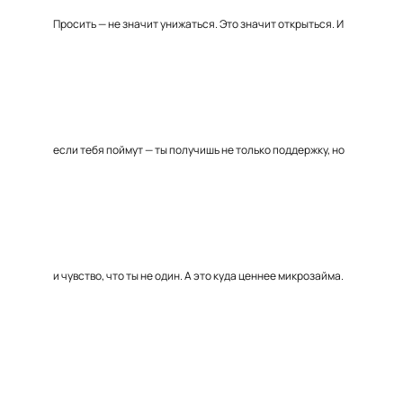
Просить — не значит унижаться. Это значит открыться. И
если тебя поймут — ты получишь не только поддержку, но
и чувство, что ты не один. А это куда ценнее микрозайма.