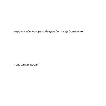
версии себя, которая обещала "никогда больше не
попадать впросак".