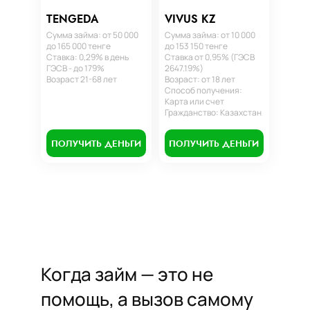
TENGEDA
VIVUS KZ
Сумма займа: от 50 000
Сумма займа: от 10 000
до 165 000 тенге
до 153 150 тенге
Ставка: 0,29% в день
Ставка от 0,95% (ГЭСВ
ГЭСВ - до 179%
2647.19%)
Возраст 21-68 лет
Возраст: от 18 лет
Способ получения:
Карта или счет
Гражданство: Казахстан
ПОЛУЧИТЬ ДЕНЬГИ
ПОЛУЧИТЬ ДЕНЬГИ
Когда займ — это не
помощь, а вызов самому