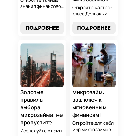
знания финансовой
Откройте мастер-
алхимии и
класс Долговых
научитесь
Джедаев по
превращать
погашению
ПОДРОБНЕЕ
ПОДРОБНЕЕ
обязательства по
микрозаймов и
микрозаймам в
освойте искусство
золотые
финансового
возможности.
равновесия.
Погрузитесь в мир
Узнайте, как
умного управления
управлять долгами
долгами с нашим
и достичь
практическим
финансовой
руководством.
гармонии, следуя
нашим
Золотые
Микрозайм:
проверенным
правила
ваш ключ к
стратегиям.
выбора
мгновенным
микрозайма: не
финансам!
пропустите!
Откройте для себя
мир микрозаймов с
Исследуйте с нами
нашим гидом: