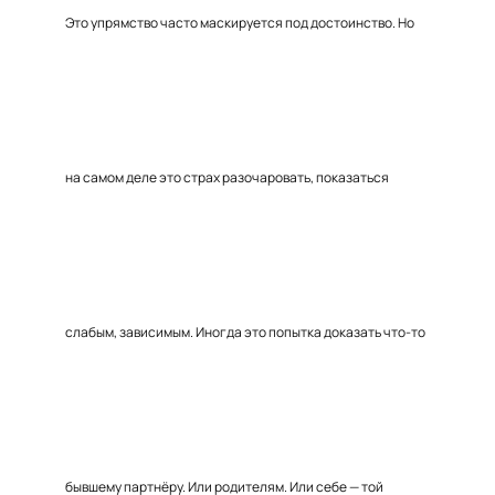
Это упрямство часто маскируется под достоинство. Но
на самом деле это страх разочаровать, показаться
слабым, зависимым. Иногда это попытка доказать что-то
бывшему партнёру. Или родителям. Или себе — той