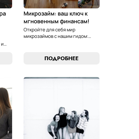
ра
Микрозайм: ваш ключ к
мгновенным финансам!
Откройте для себя мир
микрозаймов с нашим гидом:
узнайте, как выбрать лучший
 и
микрозайм, разработать
стратегии погашения и
ПОДРОБНЕЕ
обеспечить себе финансовую
стабильность. Ваш ключ к умным
ою
финансам здесь!
 Ваш
ов!