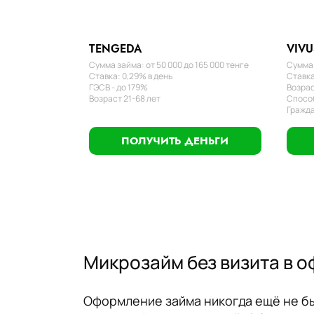
TENGEDA
VIVU
Сумма займа: от 50 000 до 165 000 тенге
Сумма 
Ставка: 0,29% в день
Ставка
ГЭСВ - до 179%
Возрас
Возраст 21-68 лет
Способ
Гражда
ПОЛУЧИТЬ ДЕНЬГИ
Микрозайм без визита в о
Оформление займа никогда ещё не был