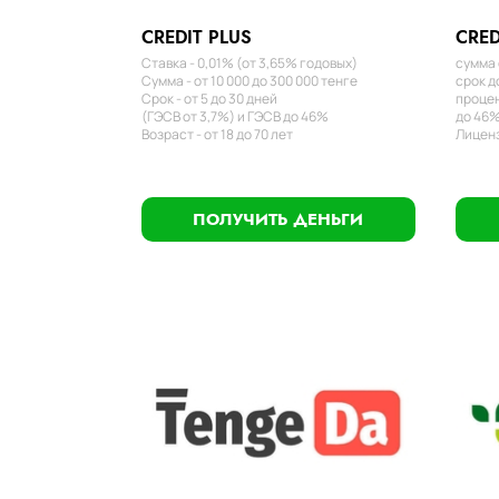
CREDIT PLUS
CRED
Ставка - 0,01% (от 3,65% годовых)
сумма 
Сумма - от 10 000 до 300 000 тенге
срок д
Срок - от 5 до 30 дней
процен
(ГЭСВ от 3,7%) и ГЭСВ до 46%
до 46%
Возраст - от 18 до 70 лет
Лиценз
ПОЛУЧИТЬ ДЕНЬГИ