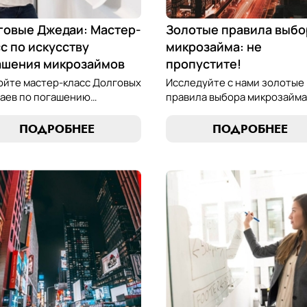
говые Джедаи: Мастер-
Золотые правила выбо
с по искусству
микрозайма: не
ашения микрозаймов
пропустите!
ойте мастер-класс Долговых
Исследуйте с нами золотые
аев по погашению
правила выбора микрозайма
озаймов и освойте
узнайте, как выбрать
сство финансового
оптимальный вариант,
ПОДРОБНЕЕ
ПОДРОБНЕЕ
весия. Узнайте, как
разработать стратегию
лять долгами и достичь
погашения и обеспечить св
нсовой гармонии, следуя
финансовую безопасность.
м проверенным стратегиям.
компас в мире микрокредит