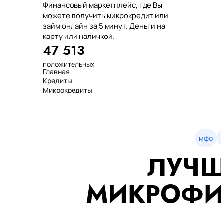
Финансовый маркетплейс, где Вы
можете получить микрокредит или
займ онлайн за 5 минут. Деньги на
карту или наличкой.
47 513
положительных
Главная
отзывов
Кредиты
тенге выдано
Микрокредиты
нашим клиентам
Займ
среднее время
МФО
оформления
Займы
показатель
Статьи
одобрения
Рейтинг
мфо
Деньги в долг
ЛУЧШ
Займы онлайн
Денежные кредиты
851 523 000
МИКРОФИ
7 минут
99%