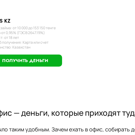
S KZ
займа: от 10 000 до 153 150 тенге
 от 0,95% (ГЭСВ 2647.19%)
т: от 18 лет
 получения: Карта или счет
нство: Казахстан
ПОЛУЧИТЬ ДЕНЬГИ
фис — деньги, которые приходят туд
о таким удобным. Зачем ехать в офис, собирать д