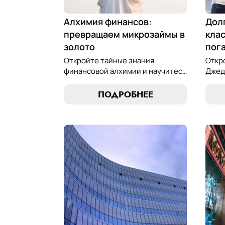
Алхимия финансов:
Дол
превращаем микрозаймы в
клас
золото
пог
Откройте тайные знания
Откр
финансовой алхимии и научитесь
Джед
превращать обязательства по
микр
микрозаймам в золотые
иску
ПОДРОБНЕЕ
возможности. Погрузитесь в мир
равно
умного управления долгами с
управ
нашим практическим
фина
руководством.
наши