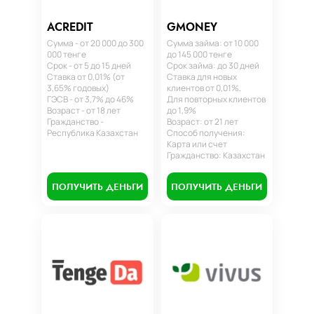
ACREDIT
GMONEY
Сумма - от 20 000 до 300
Сумма займа: от 10 000
000 тенге
до 145 000 тенге
Срок - от 5 до 15 дней
Срок займа: до 30 дней
Ставка от 0,01% (от
Ставка для новых
3,65% годовых)
клиентов от 0,01%.
ГЭСВ - от 3,7% до 46%
Для повторных клиентов
Возраст - от 18 лет
до 1,9%
Гражданство -
Возраст: от 21 лет
Республика Казахстан
Способ получения:
Карта или счет
Гражданство: Казахстан
ПОЛУЧИТЬ ДЕНЬГИ
ПОЛУЧИТЬ ДЕНЬГИ