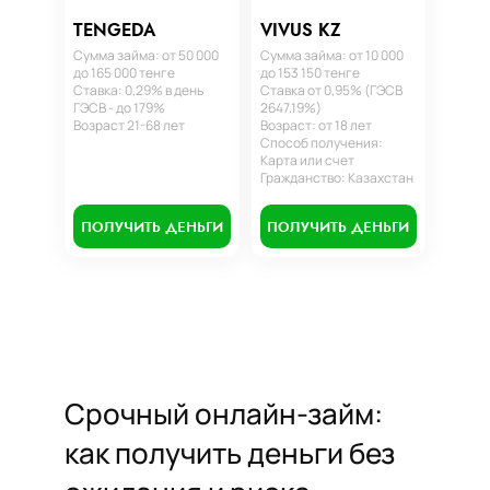
TENGEDA
VIVUS KZ
Сумма займа: от 50 000
Сумма займа: от 10 000
до 165 000 тенге
до 153 150 тенге
Ставка: 0,29% в день
Ставка от 0,95% (ГЭСВ
ГЭСВ - до 179%
2647.19%)
Возраст 21-68 лет
Возраст: от 18 лет
Способ получения:
Карта или счет
Гражданство: Казахстан
ПОЛУЧИТЬ ДЕНЬГИ
ПОЛУЧИТЬ ДЕНЬГИ
Срочный онлайн-займ:
как получить деньги без