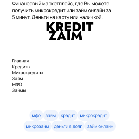
Финансовый маркетплейс, где Вы можете
получить микрокредит или займ онлайн за
5 минут. Деньги на карту или наличкой.
Главная
Кредиты
Микрокредиты
Займ
МФО
Займы
Статьи
Рейтинг
Деньги в долг
Займы онлайн
мфо
займ
кредит
микрокредит
Денежные кредиты
микрозайм
деньги в долг
займ онлайн