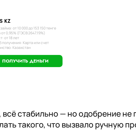
S KZ
займа: от 10 000 до 153 150 тенге
 от 0,95% (ГЭСВ 2647.19%)
т: от 18 лет
 получения: Карта или счет
нство: Казахстан
ПОЛУЧИТЬ ДЕНЬГИ
 всё стабильно — но одобрение не п
делать такого, что вызвало ручную п