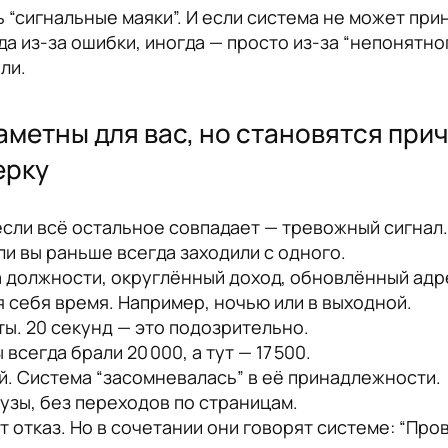
ть “сигнальные маяки”. И если система не может п
а из-за ошибки, иногда — просто из-за “непонятно
ли.
аметны для вас, но становятся при
ерку
если всё остальное совпадает — тревожный сигнал.
и вы раньше всегда заходили с одного.
на должности, округлённый доход, обновлённый адр
ля себя время. Например, ночью или в выходной.
ы. 20 секунд — это подозрительно.
сегда брали 20 000, а тут — 17 500.
й. Система “засомневалась” в её принадлежности.
аузы, без переходов по страницам.
т отказ. Но в сочетании они говорят системе: “Пров