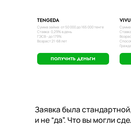
TENGEDA
VIVU
Сумма займа: от 50 000 до 165 000 тенге
Сумма 
Ставка: 0,29% в день
Ставка
ГЭСВ - до 179%
Возрас
Возраст 21-68 лет
Способ
Гражда
ПОЛУЧИТЬ ДЕНЬГИ
Заявка была стандартной,
и не “да”. Что вы могли с