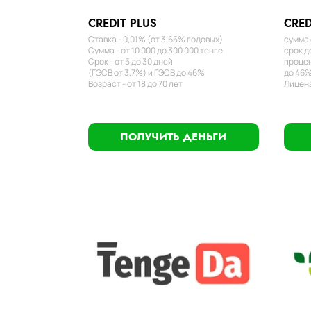
CREDIT PLUS
CRED
Ставка - 0,01% (от 3,65% годовых)
сумма 
Сумма - от 10 000 до 300 000 тенге
срок д
Срок - от 5 до 30 дней
процен
(ГЭСВ от 3,7%) и ГЭСВ до 46%
до 46%
Возраст - от 18 до 70 лет
Лиценз
ПОЛУЧИТЬ ДЕНЬГИ