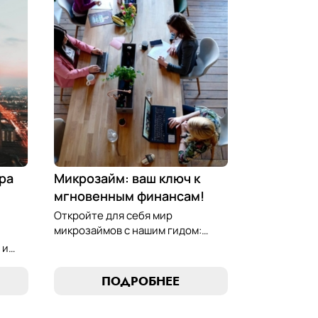
ра
Микрозайм: ваш ключ к
мгновенным финансам!
Откройте для себя мир
микрозаймов с нашим гидом:
узнайте, как выбрать лучший
 и
микрозайм, разработать
стратегии погашения и
ПОДРОБНЕЕ
обеспечить себе финансовую
стабильность. Ваш ключ к умным
ою