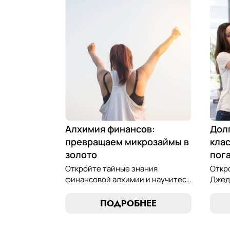
Алхимия финансов:
Дол
превращаем микрозаймы в
клас
золото
пог
Откройте тайные знания
Откр
финансовой алхимии и научитесь
Джед
превращать обязательства по
микр
микрозаймам в золотые
иску
ПОДРОБНЕЕ
возможности. Погрузитесь в мир
равно
умного управления долгами с
управ