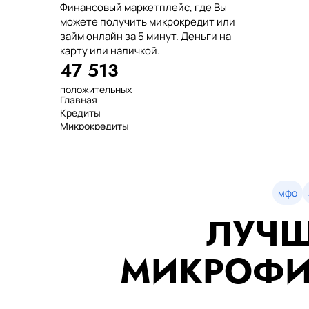
Финансовый маркетплейс, где Вы
можете получить микрокредит или
займ онлайн за 5 минут. Деньги на
карту или наличкой.
47 513
положительных
Главная
отзывов
Кредиты
тенге выдано
Микрокредиты
нашим клиентам
Займ
среднее время
МФО
оформления
Займы
показатель
Статьи
одобрения
Рейтинг
мфо
Деньги в долг
ЛУЧШ
Займы онлайн
Денежные кредиты
851 523 000
МИКРОФИ
7 минут
99%