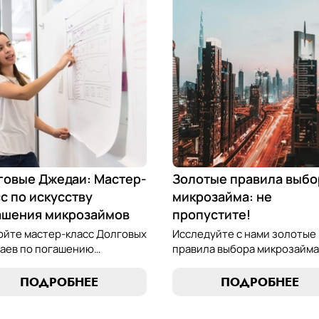
говые Джедаи: Мастер-
Золотые правила выбо
с по искусству
микрозайма: не
ашения микрозаймов
пропустите!
ойте мастер-класс Долговых
Исследуйте с нами золотые
аев по погашению
правила выбора микрозайма
озаймов и освойте
узнайте, как выбрать
сство финансового
оптимальный вариант,
ПОДРОБНЕЕ
ПОДРОБНЕЕ
весия. Узнайте, как
разработать стратегию
лять долгами и достичь
погашения и обеспечить св