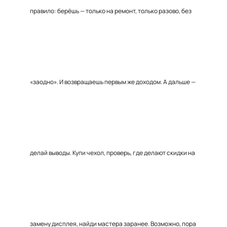
правило: берёшь — только на ремонт, только разово, без
«заодно». И возвращаешь первым же доходом. А дальше —
делай выводы. Купи чехол, проверь, где делают скидки на
замену дисплея, найди мастера заранее. Возможно, пора