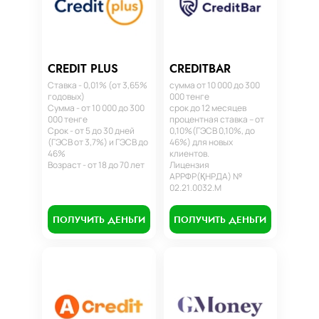
CREDIT PLUS
CREDITBAR
Ставка - 0,01% (от 3,65%
сумма от 10 000 до 300
годовых)
000 тенге
Сумма - от 10 000 до 300
срок до 12 месяцев
000 тенге
процентная ставка – от
Срок - от 5 до 30 дней
0,10%(ГЭСВ 0,10%, до
(ГЭСВ от 3,7%) и ГЭСВ до
46%) для новых
46%
клиентов.
Возраст - от 18 до 70 лет
Лицензия
АРРФР(ҚНРДА) №
02.21.0032.М
ПОЛУЧИТЬ ДЕНЬГИ
ПОЛУЧИТЬ ДЕНЬГИ