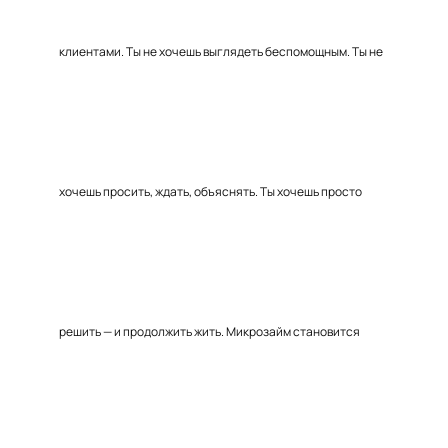
клиентами. Ты не хочешь выглядеть беспомощным. Ты не
хочешь просить, ждать, объяснять. Ты хочешь просто
решить — и продолжить жить. Микрозайм становится