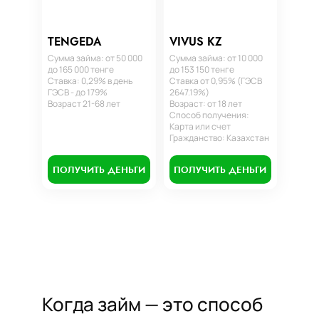
TENGEDA
VIVUS KZ
Сумма займа: от 50 000
Сумма займа: от 10 000
до 165 000 тенге
до 153 150 тенге
Ставка: 0,29% в день
Ставка от 0,95% (ГЭСВ
ГЭСВ - до 179%
2647.19%)
Возраст 21-68 лет
Возраст: от 18 лет
Способ получения:
Карта или счет
Гражданство: Казахстан
ПОЛУЧИТЬ ДЕНЬГИ
ПОЛУЧИТЬ ДЕНЬГИ
Когда займ — это способ