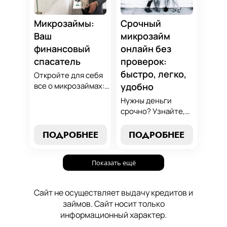
осознанный выбор,
который
Микрозаймы:
Срочный
поддержит вашу
Ваш
микрозайм
финансовую
финансовый
онлайн без
стабильность.
спасатель
проверок:
быстро, легко,
Откройте для себя
все о микрозаймах:
удобно
от выбора лучших
Нужны деньги
условий до
срочно? Узнайте,
эффективных
как получить
стратегий
срочный
ПОДРОБНЕЕ
ПОДРОБНЕЕ
погашения. Наше
микрозайм онлайн
руководство станет
без проверок и
вашим надежным
Показать ещё
длительного
помощником в мире
ожидания. Решение
микрокредитования.
ваших финансовых
Сайт не осуществляет выдачу кредитов и
проблем здесь и
займов. Сайт носит только
сейчас.
информационный характер.