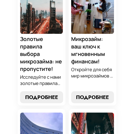
Погрузитесь в мир
Узнайте, как
умного управления
управлять долгами
долгами с нашим
и достичь
практическим
финансовой
руководством.
гармонии, следуя
нашим
Золотые
Микрозайм:
проверенным
правила
ваш ключ к
стратегиям.
выбора
мгновенным
микрозайма: не
финансам!
пропустите!
Откройте для себя
мир микрозаймов с
Исследуйте с нами
нашим гидом:
золотые правила
узнайте, как
выбора микрозайма
выбрать лучший
и узнайте, как
ПОДРОБНЕЕ
ПОДРОБНЕЕ
микрозайм,
выбрать
разработать
оптимальный
стратегии
вариант,
погашения и
разработать
обеспечить себе
стратегию
финансовую
погашения и