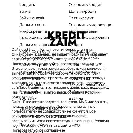
Кредиты
Оформить кредит
Займы
Деньги кредит
Займы онлайн
Взять кредит
Деньги в долг
Оформить микрокредит
Микрокредиты
Оформить займ
Займ онлайн на карту
Оформить микрозайм
Деньги до зарплаты
Кредит
Сайт kredit-zaim.kz является информационным
Займ без отказа
Займ экспресс
финансовым изданием, не выдаёт кредиты, не оказывает
Займ с просрочкой
Кредитный займ
платных услуг, и не списывает деньги с карт.
Некоторые ссылки на сайте, являются партнерскими.
Займ без процентов
Займы с плохой
Это означает, что мы можем заработать комиссию если
Микрокредит на карту
Банки кредиты
вы перейдете по ссылке и оформите кредит. Условия
Займ на карту
Кредит без
оформления для вас, при этом не меняются. Используя
такие ссылки, вы помогаете поддерживать и развивать
Деньги займ
Кредит наличными
сайт kredit-zaim.kz, и мы искренне ценим вашу поддержку.
Взять займ
Займ денег
При использовании материалов, ссылка на источник
обязательна.
Веб займ
Взаймы
Сайт НЕ является представительством МФО или банком,
не выдает микрокредитов. Персональные данные
Займы онлайн на карту
пользователей не собираются и не хранятся. Все
Займ на карту без отказа
рекомендуемые на сайте микрофинансовые
организации имеют соответствующие лицензии. Условия
Платные займы
неуплаты можно уточнить на сайте МФО.
Пользовательское соглашение
Займ срочно