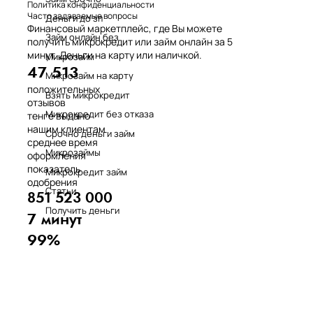
Политика конфиденциальности
Часто задаваемые вопросы
Деньги до зп
Финансовый маркетплейс, где Вы можете
Займ онлайн без
получить микрокредит или займ онлайн за 5
минут. Деньги на карту или наличкой.
Микрозайм
47 513
Микрозайм на карту
положительных
Взять микрокредит
отзывов
Микрокредит без отказа
тенге выдано
нашим клиентам
Срочно деньги займ
среднее время
Микрозаймы
оформления
показатель
Микрокредит займ
одобрения
Статьи
851 523 000
Получить деньги
7 минут
99%