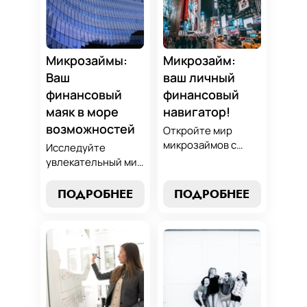
стабильность. Ваш
обеспечить свою
ключ к умным
финансовую
финансам здесь!
безопасность. Ваш
компас в мире
Микрозаймы:
Микрозайм:
микрокредитов!
Ваш
ваш личный
финансовый
финансовый
маяк в море
навигатор!
возможностей
Откройте мир
микрозаймов с
Исследуйте
нашим гидом:
увлекательный мир
выбор без риска,
микрозаймов и
лучшие стратегии
узнайте, как
ПОДРОБНЕЕ
ПОДРОБНЕЕ
погашения и
выбрать
советы по
оптимальный
избежанию
вариант для ваших
подводных камней.
нужд. Откройте
Станьте
экспертные
финансово
стратегии
грамотным с нами!
погашения и
сделайте