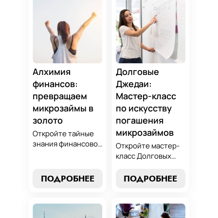
Алхимия
Долговые
финансов:
Джедаи:
превращаем
Мастер-класс
микрозаймы в
по искусству
золото
погашения
микрозаймов
Откройте тайные
знания финансовой
Откройте мастер-
алхимии и
класс Долговых
научитесь
Джедаев по
превращать
погашению
ПОДРОБНЕЕ
ПОДРОБНЕЕ
обязательства по
микрозаймов и
микрозаймам в
освойте искусство
золотые
финансового
возможности.
равновесия.