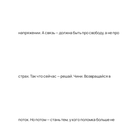
напряжении. А связь — должна быть про свободу, а не про
страх. Так что сейчас — решай. Чини. Возвращайся в
поток. Но потом — стань тем, у кого поломка больше не