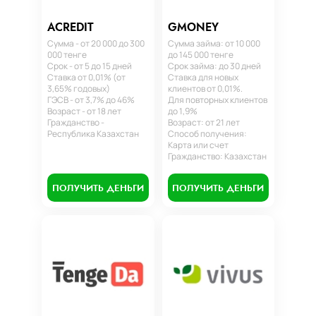
ACREDIT
GMONEY
Сумма - от 20 000 до 300
Сумма займа: от 10 000
000 тенге
до 145 000 тенге
Срок - от 5 до 15 дней
Срок займа: до 30 дней
Ставка от 0,01% (от
Ставка для новых
3,65% годовых)
клиентов от 0,01%.
ГЭСВ - от 3,7% до 46%
Для повторных клиентов
Возраст - от 18 лет
до 1,9%
Гражданство -
Возраст: от 21 лет
Республика Казахстан
Способ получения:
Карта или счет
Гражданство: Казахстан
ПОЛУЧИТЬ ДЕНЬГИ
ПОЛУЧИТЬ ДЕНЬГИ