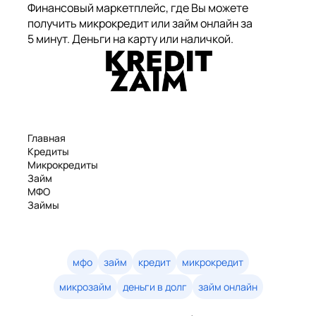
Финансовый маркетплейс, где Вы можете
получить микрокредит или займ онлайн за
5 минут. Деньги на карту или наличкой.
Главная
Кредиты
Микрокредиты
Займ
МФО
Займы
Статьи
Рейтинг
Деньги в долг
Займы онлайн
мфо
займ
кредит
микрокредит
Денежные кредиты
микрозайм
деньги в долг
займ онлайн