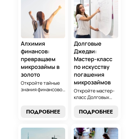
Алхимия
Долговые
финансов:
Джедаи:
превращаем
Мастер-класс
микрозаймы в
по искусству
золото
погашения
микрозаймов
Откройте тайные
знания финансовой
Откройте мастер-
алхимии и
класс Долговых
научитесь
Джедаев по
превращать
погашению
ПОДРОБНЕЕ
ПОДРОБНЕЕ
обязательства по
микрозаймов и
микрозаймам в
освойте искусство
золотые
финансового
возможности.
равновесия.