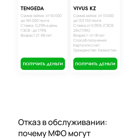
TENGEDA
VIVUS KZ
Сумма займа: от 50 000
Сумма займа: от 10 000
до 165 000 тенге
до 153 150 тенге
Ставка: 0,29% в день
Ставка от 0,95% (ГЭСВ
ГЭСВ - до 179%
2647.19%)
Возраст 21-68 лет
Возраст: от 18 лет
Способ получения:
Карта или счет
Гражданство: Казахстан
ПОЛУЧИТЬ ДЕНЬГИ
ПОЛУЧИТЬ ДЕНЬГИ
Отказ в обслуживании:
почему МФО могут