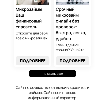
осознанный выбор,
который
Микрозаймы:
Срочный
поддержит вашу
Ваш
микрозайм
финансовую
финансовый
онлайн без
стабильность.
спасатель
проверок:
быстро, легко,
Откройте для себя
все о микрозаймах:
удобно
от выбора лучших
Нужны деньги
условий до
срочно? Узнайте,
эффективных
как получить
стратегий
срочный
ПОДРОБНЕЕ
ПОДРОБНЕЕ
погашения. Наше
микрозайм онлайн
руководство станет
без проверок и
вашим надежным
Показать ещё
длительного
помощником в мире
ожидания. Решение
микрокредитования.
ваших финансовых
Сайт не осуществляет выдачу кредитов и
проблем здесь и
займов. Сайт носит только
сейчас.
информационный характер.