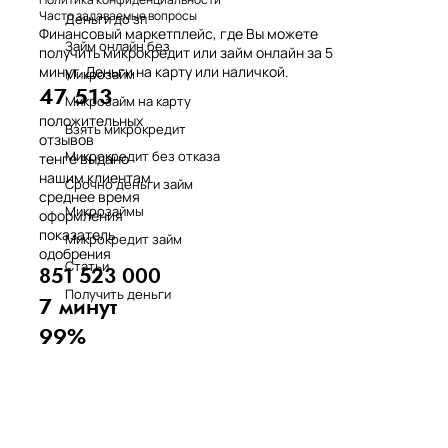
Часто задаваемые вопросы
Деньги до зп
Финансовый маркетплейс, где Вы можете
Займ онлайн без
получить микрокредит или займ онлайн за 5
минут. Деньги на карту или наличкой.
Микрозайм
47 513
Микрозайм на карту
положительных
Взять микрокредит
отзывов
Микрокредит без отказа
тенге выдано
нашим клиентам
Срочно деньги займ
среднее время
Микрозаймы
оформления
показатель
Микрокредит займ
одобрения
Статьи
851 523 000
Получить деньги
7 минут
99%