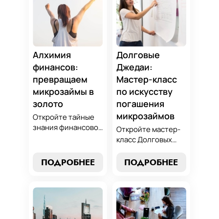
Алхимия
Долговые
финансов:
Джедаи:
превращаем
Мастер-класс
микрозаймы в
по искусству
золото
погашения
микрозаймов
Откройте тайные
знания финансовой
Откройте мастер-
алхимии и
класс Долговых
научитесь
Джедаев по
превращать
погашению
ПОДРОБНЕЕ
ПОДРОБНЕЕ
обязательства по
микрозаймов и
микрозаймам в
освойте искусство
золотые
финансового
возможности.
равновесия.
Погрузитесь в мир
Узнайте, как