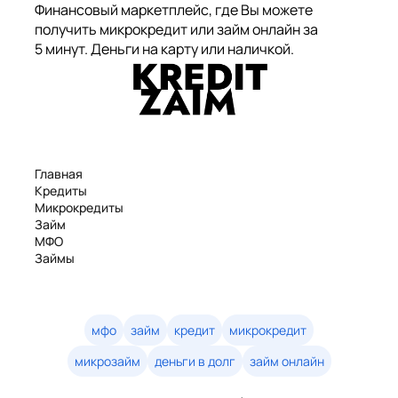
Финансовый маркетплейс, где Вы можете
получить микрокредит или займ онлайн за
5 минут. Деньги на карту или наличкой.
Главная
Кредиты
Микрокредиты
Займ
МФО
Займы
Статьи
Рейтинг
Деньги в долг
Займы онлайн
мфо
займ
кредит
микрокредит
Денежные кредиты
микрозайм
деньги в долг
займ онлайн