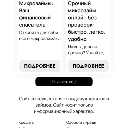
который
Микрозаймы:
Срочный
поддержит вашу
Ваш
микрозайм
финансовую
финансовый
онлайн без
стабильность.
спасатель
проверок:
быстро, легко,
Откройте для себя
все о микрозаймах:
удобно
от выбора лучших
Нужны деньги
условий до
срочно? Узнайте,
эффективных
как получить
стратегий
срочный
ПОДРОБНЕЕ
ПОДРОБНЕЕ
погашения. Наше
микрозайм онлайн
руководство станет
без проверок и
вашим надежным
Показать ещё
длительного
помощником в мире
ожидания. Решение
микрокредитования.
ваших финансовых
Сайт не осуществляет выдачу кредитов и
проблем здесь и
займов. Сайт носит только
сейчас.
информационный характер.
Кредиты
Оформить кредит