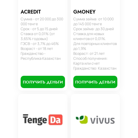
ACREDIT
GMONEY
Сумма - от 20 000 до 300
Сумма займа: от 10 000
000 тенге
до 145 000 тенге
Срок - от 5 до 15 дней
Срок займа: до 30 дней
Ставка от 0,01% (от
Ставка для новых
3,65% годовых)
клиентов от 0,01%.
ГЭСВ - от 3,7% до 46%
Для повторных клиентов
Возраст - от 18 лет
до 1,9%
Гражданство -
Возраст: от 21 лет
Республика Казахстан
Способ получения:
Карта или счет
Гражданство: Казахстан
ПОЛУЧИТЬ ДЕНЬГИ
ПОЛУЧИТЬ ДЕНЬГИ