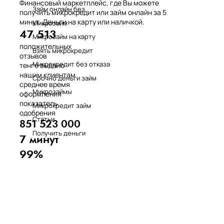
Финансовый маркетплейс, где Вы можете
Займ онлайн без
получить микрокредит или займ онлайн за 5
минут. Деньги на карту или наличкой.
Микрозайм
47 513
Микрозайм на карту
положительных
Взять микрокредит
отзывов
Микрокредит без отказа
тенге выдано
нашим клиентам
Срочно деньги займ
среднее время
Микрозаймы
оформления
показатель
Микрокредит займ
одобрения
Статьи
851 523 000
Получить деньги
7 минут
99%