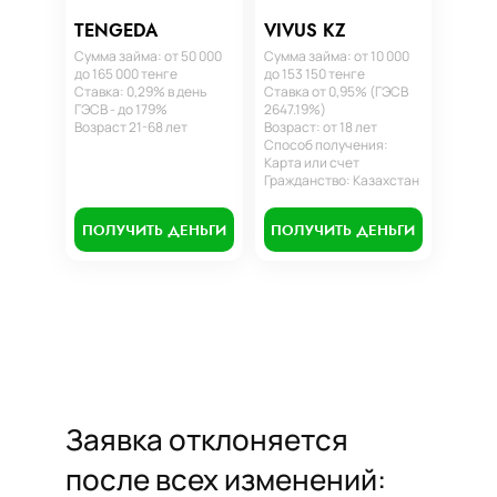
TENGEDA
VIVUS KZ
Сумма займа: от 50 000
Сумма займа: от 10 000
до 165 000 тенге
до 153 150 тенге
Ставка: 0,29% в день
Ставка от 0,95% (ГЭСВ
ГЭСВ - до 179%
2647.19%)
Возраст 21-68 лет
Возраст: от 18 лет
Способ получения:
Карта или счет
Гражданство: Казахстан
ПОЛУЧИТЬ ДЕНЬГИ
ПОЛУЧИТЬ ДЕНЬГИ
Заявка отклоняется
после всех изменений: