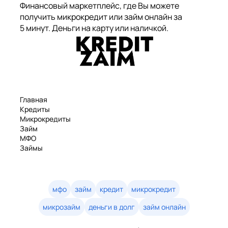
Финансовый маркетплейс, где Вы можете
получить микрокредит или займ онлайн за
5 минут. Деньги на карту или наличкой.
Главная
Кредиты
Микрокредиты
Займ
МФО
Займы
Статьи
Рейтинг
Деньги в долг
Займы онлайн
мфо
займ
кредит
микрокредит
Денежные кредиты
микрозайм
деньги в долг
займ онлайн