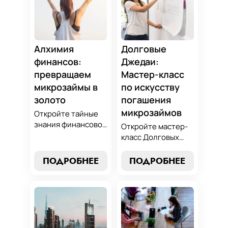
Алхимия
Долговые
финансов:
Джедаи:
превращаем
Мастер-класс
микрозаймы в
по искусству
золото
погашения
микрозаймов
Откройте тайные
знания финансовой
Откройте мастер-
алхимии и
класс Долговых
научитесь
Джедаев по
превращать
погашению
ПОДРОБНЕЕ
ПОДРОБНЕЕ
обязательства по
микрозаймов и
микрозаймам в
освойте искусство
золотые
финансового
возможности.
равновесия.
Погрузитесь в мир
Узнайте, как
умного управления
управлять долгами