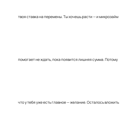
твоя ставка на перемены. Ты хочешь расти — и микрозайм
помогает не ждать, пока появится лишняя сумма. Потому
что у тебя уже есть главное — желание. Осталось вложить