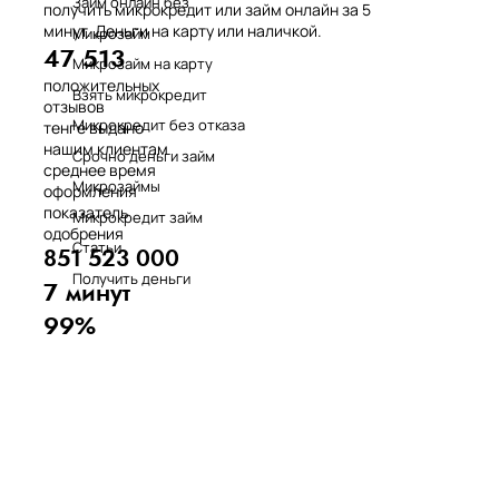
Займ онлайн без
получить микрокредит или займ онлайн за 5
минут. Деньги на карту или наличкой.
Микрозайм
47 513
Микрозайм на карту
положительных
Взять микрокредит
отзывов
Микрокредит без отказа
тенге выдано
нашим клиентам
Срочно деньги займ
среднее время
Микрозаймы
оформления
показатель
Микрокредит займ
одобрения
Статьи
851 523 000
Получить деньги
7 минут
99%