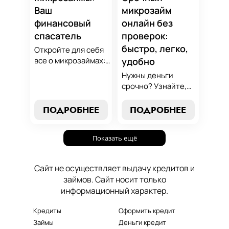
поддержит вашу
Ваш
микрозайм
финансовую
финансовый
онлайн без
стабильность.
спасатель
проверок:
быстро, легко,
Откройте для себя
все о микрозаймах:
удобно
от выбора лучших
Нужны деньги
условий до
срочно? Узнайте,
эффективных
как получить
стратегий
срочный
ПОДРОБНЕЕ
ПОДРОБНЕЕ
погашения. Наше
микрозайм онлайн
руководство станет
без проверок и
вашим надежным
Показать ещё
длительного
помощником в мире
ожидания. Решение
микрокредитования.
ваших финансовых
Сайт не осуществляет выдачу кредитов и
проблем здесь и
займов. Сайт носит только
сейчас.
информационный характер.
Кредиты
Оформить кредит
Займы
Деньги кредит