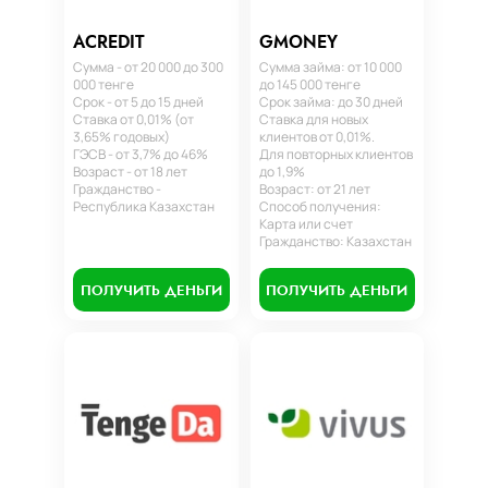
ACREDIT
GMONEY
Сумма - от 20 000 до 300
Сумма займа: от 10 000
000 тенге
до 145 000 тенге
Срок - от 5 до 15 дней
Срок займа: до 30 дней
Ставка от 0,01% (от
Ставка для новых
3,65% годовых)
клиентов от 0,01%.
ГЭСВ - от 3,7% до 46%
Для повторных клиентов
Возраст - от 18 лет
до 1,9%
Гражданство -
Возраст: от 21 лет
Республика Казахстан
Способ получения:
Карта или счет
Гражданство: Казахстан
ПОЛУЧИТЬ ДЕНЬГИ
ПОЛУЧИТЬ ДЕНЬГИ