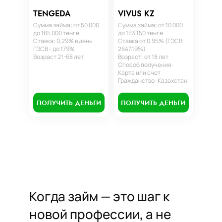
TENGEDA
VIVUS KZ
Сумма займа: от 50 000
Сумма займа: от 10 000
до 165 000 тенге
до 153 150 тенге
Ставка: 0,29% в день
Ставка от 0,95% (ГЭСВ
ГЭСВ - до 179%
2647.19%)
Возраст 21-68 лет
Возраст: от 18 лет
Способ получения:
Карта или счет
Гражданство: Казахстан
ПОЛУЧИТЬ ДЕНЬГИ
ПОЛУЧИТЬ ДЕНЬГИ
Когда займ — это шаг к
новой профессии, а не