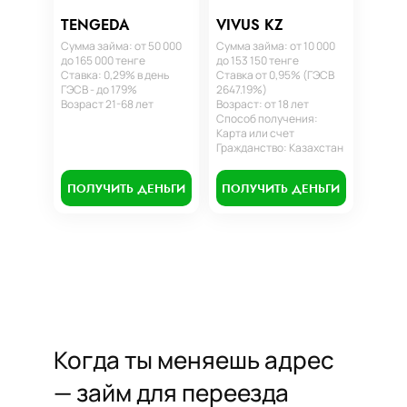
TENGEDA
VIVUS KZ
Сумма займа: от 50 000
Сумма займа: от 10 000
до 165 000 тенге
до 153 150 тенге
Ставка: 0,29% в день
Ставка от 0,95% (ГЭСВ
ГЭСВ - до 179%
2647.19%)
Возраст 21-68 лет
Возраст: от 18 лет
Способ получения:
Карта или счет
Гражданство: Казахстан
ПОЛУЧИТЬ ДЕНЬГИ
ПОЛУЧИТЬ ДЕНЬГИ
Когда ты меняешь адрес
— займ для переезда