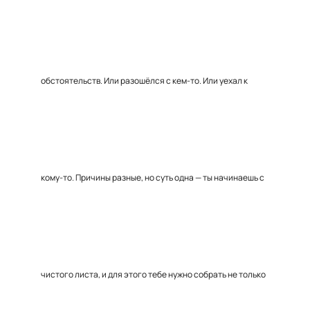
обстоятельств. Или разошёлся с кем-то. Или уехал к
кому-то. Причины разные, но суть одна — ты начинаешь с
чистого листа, и для этого тебе нужно собрать не только