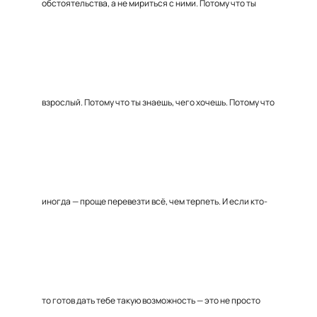
обстоятельства, а не мириться с ними. Потому что ты
взрослый. Потому что ты знаешь, чего хочешь. Потому что
иногда — проще перевезти всё, чем терпеть. И если кто-
то готов дать тебе такую возможность — это не просто