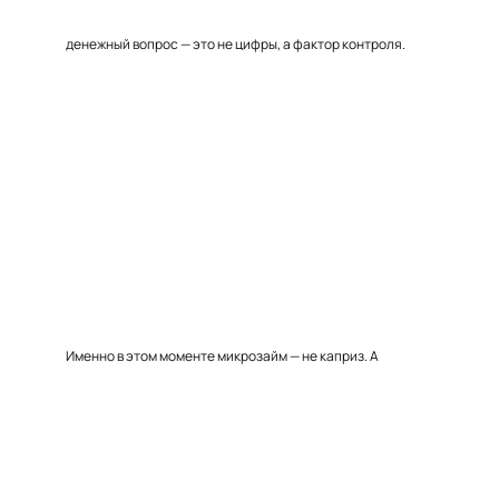
денежный вопрос — это не цифры, а фактор контроля.
Именно в этом моменте микрозайм — не каприз. А