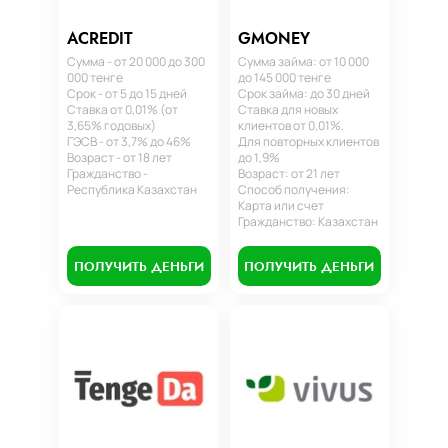
ACREDIT
GMONEY
Сумма - от 20 000 до 300
Сумма займа: от 10 000
000 тенге
до 145 000 тенге
Срок - от 5 до 15 дней
Срок займа: до 30 дней
Ставка от 0,01% (от
Ставка для новых
3,65% годовых)
клиентов от 0,01%.
ГЭСВ - от 3,7% до 46%
Для повторных клиентов
Возраст - от 18 лет
до 1,9%
Гражданство -
Возраст: от 21 лет
Республика Казахстан
Способ получения:
Карта или счет
Гражданство: Казахстан
ПОЛУЧИТЬ ДЕНЬГИ
ПОЛУЧИТЬ ДЕНЬГИ