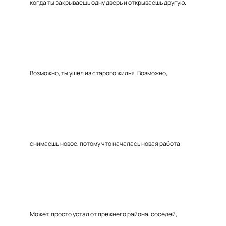
когда ты закрываешь одну дверь и открываешь другую.
Возможно, ты ушёл из старого жилья. Возможно,
снимаешь новое, потому что началась новая работа.
Может, просто устал от прежнего района, соседей,