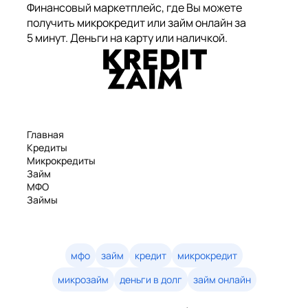
Финансовый маркетплейс, где Вы можете
получить микрокредит или займ онлайн за
5 минут. Деньги на карту или наличкой.
Главная
Кредиты
Микрокредиты
Займ
МФО
Займы
Статьи
Рейтинг
Деньги в долг
Займы онлайн
мфо
займ
кредит
микрокредит
Денежные кредиты
микрозайм
деньги в долг
займ онлайн