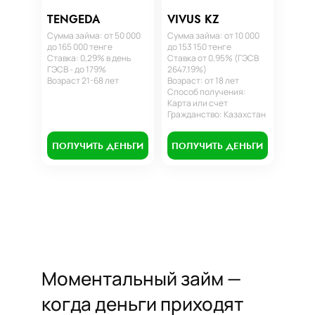
TENGEDA
VIVUS KZ
Сумма займа: от 50 000
Сумма займа: от 10 000
до 165 000 тенге
до 153 150 тенге
Ставка: 0,29% в день
Ставка от 0,95% (ГЭСВ
ГЭСВ - до 179%
2647.19%)
Возраст 21-68 лет
Возраст: от 18 лет
Способ получения:
Карта или счет
Гражданство: Казахстан
ПОЛУЧИТЬ ДЕНЬГИ
ПОЛУЧИТЬ ДЕНЬГИ
Моментальный займ —
когда деньги приходят