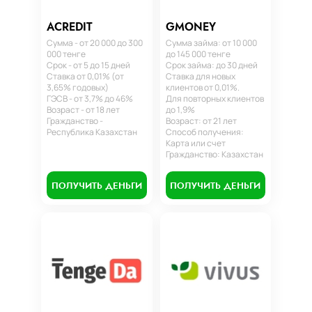
ACREDIT
GMONEY
Сумма - от 20 000 до 300
Сумма займа: от 10 000
000 тенге
до 145 000 тенге
Срок - от 5 до 15 дней
Срок займа: до 30 дней
Ставка от 0,01% (от
Ставка для новых
3,65% годовых)
клиентов от 0,01%.
ГЭСВ - от 3,7% до 46%
Для повторных клиентов
Возраст - от 18 лет
до 1,9%
Гражданство -
Возраст: от 21 лет
Республика Казахстан
Способ получения:
Карта или счет
Гражданство: Казахстан
ПОЛУЧИТЬ ДЕНЬГИ
ПОЛУЧИТЬ ДЕНЬГИ