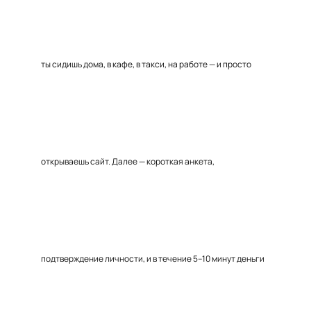
ты сидишь дома, в кафе, в такси, на работе — и просто
открываешь сайт. Далее — короткая анкета,
подтверждение личности, и в течение 5–10 минут деньги