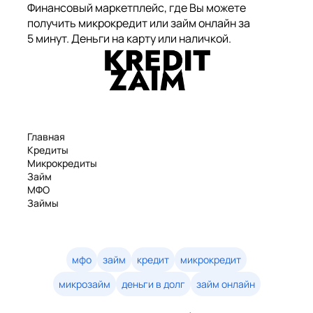
Финансовый маркетплейс, где Вы можете
получить микрокредит или займ онлайн за
5 минут. Деньги на карту или наличкой.
Главная
Кредиты
Микрокредиты
Займ
МФО
Займы
Статьи
Рейтинг
Деньги в долг
Займы онлайн
мфо
займ
кредит
микрокредит
Денежные кредиты
микрозайм
деньги в долг
займ онлайн