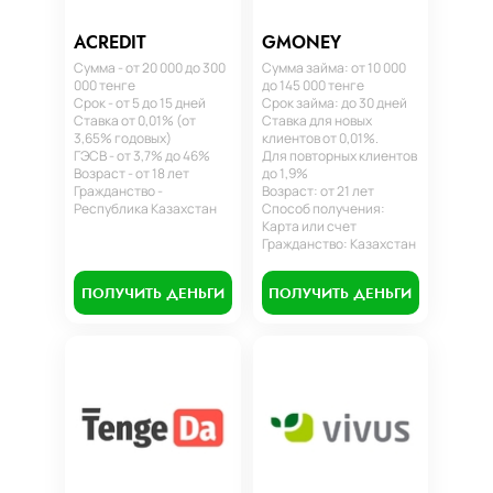
ACREDIT
GMONEY
Сумма - от 20 000 до 300
Сумма займа: от 10 000
000 тенге
до 145 000 тенге
Срок - от 5 до 15 дней
Срок займа: до 30 дней
Ставка от 0,01% (от
Ставка для новых
3,65% годовых)
клиентов от 0,01%.
ГЭСВ - от 3,7% до 46%
Для повторных клиентов
Возраст - от 18 лет
до 1,9%
Гражданство -
Возраст: от 21 лет
Республика Казахстан
Способ получения:
Карта или счет
Гражданство: Казахстан
ПОЛУЧИТЬ ДЕНЬГИ
ПОЛУЧИТЬ ДЕНЬГИ