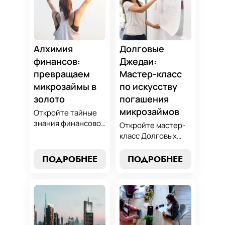
Алхимия
Долговые
финансов:
Джедаи:
превращаем
Мастер-класс
микрозаймы в
по искусству
золото
погашения
микрозаймов
Откройте тайные
знания финансовой
Откройте мастер-
алхимии и
класс Долговых
научитесь
Джедаев по
превращать
погашению
ПОДРОБНЕЕ
ПОДРОБНЕЕ
обязательства по
микрозаймов и
микрозаймам в
освойте искусство
золотые
финансового
возможности.
равновесия.
Погрузитесь в мир
Узнайте, как
умного управления
управлять долгами