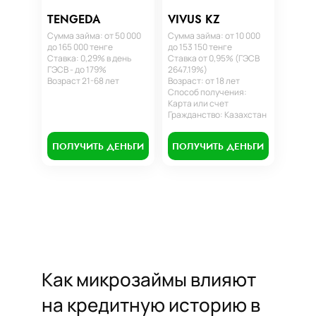
TENGEDA
VIVUS KZ
Сумма займа: от 50 000
Сумма займа: от 10 000
до 165 000 тенге
до 153 150 тенге
Ставка: 0,29% в день
Ставка от 0,95% (ГЭСВ
ГЭСВ - до 179%
2647.19%)
Возраст 21-68 лет
Возраст: от 18 лет
Способ получения:
Карта или счет
Гражданство: Казахстан
ПОЛУЧИТЬ ДЕНЬГИ
ПОЛУЧИТЬ ДЕНЬГИ
Как микрозаймы влияют
на кредитную историю в