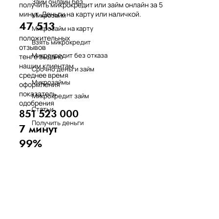
Займ онлайн без
получить микрокредит или займ онлайн за 5
минут. Деньги на карту или наличкой.
Микрозайм
47 513
Микрозайм на карту
положительных
Взять микрокредит
отзывов
Микрокредит без отказа
тенге выдано
нашим клиентам
Срочно деньги займ
среднее время
Микрозаймы
оформления
показатель
Микрокредит займ
одобрения
Статьи
851 523 000
Получить деньги
7 минут
99%