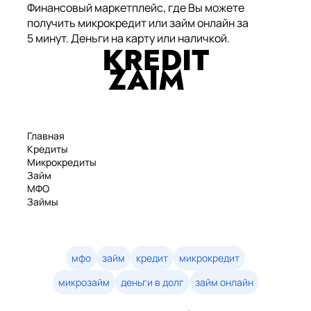
Финансовый маркетплейс, где Вы можете
получить микрокредит или займ онлайн за
5 минут. Деньги на карту или наличкой.
Главная
Кредиты
Микрокредиты
Займ
МФО
Займы
Статьи
Рейтинг
Деньги в долг
Займы онлайн
мфо
займ
кредит
микрокредит
Денежные кредиты
микрозайм
деньги в долг
займ онлайн