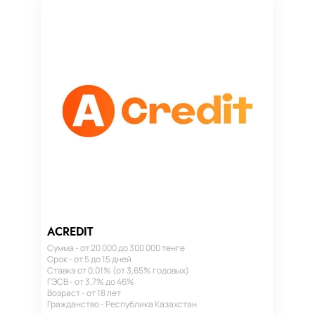
ACREDIT
Сумма - от 20 000 до 300 000 тенге
Срок - от 5 до 15 дней
Ставка от 0,01% (от 3,65% годовых)
ГЭСВ - от 3,7% до 46%
Возраст - от 18 лет
Гражданство - Республика Казахстан