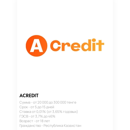
ACREDIT
Сумма - от 20 000 до 300 000 тенге
Срок - от 5 до 15 дней
Ставка от 0,01% (от 3,65% годовых)
ГЭСВ - от 3,7% до 46%
Возраст - от 18 лет
Гражданство - Республика Казахстан