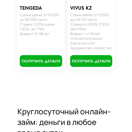
TENGEDA
VIVUS KZ
Сумма займа: от 50 000
Сумма займа: от 10 000
до 165 000 тенге
до 153 150 тенге
Ставка: 0,29% в день
Ставка от 0,95% (ГЭСВ
ГЭСВ - до 179%
2647.19%)
Возраст 21-68 лет
Возраст: от 18 лет
Способ получения:
Карта или счет
Гражданство: Казахстан
ПОЛУЧИТЬ ДЕНЬГИ
ПОЛУЧИТЬ ДЕНЬГИ
Круглосуточный онлайн-
займ: деньги в любое