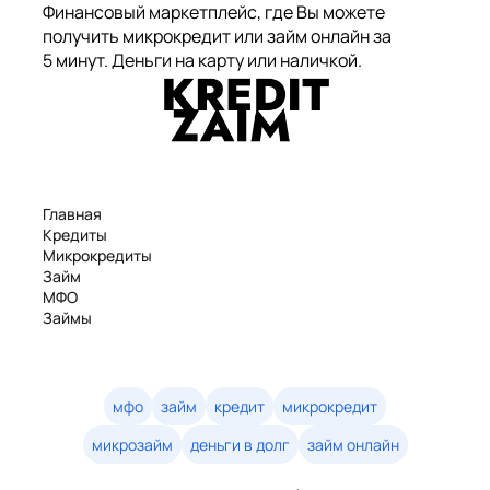
Финансовый маркетплейс, где Вы можете
получить микрокредит или займ онлайн за
5 минут. Деньги на карту или наличкой.
Главная
Кредиты
Микрокредиты
Займ
МФО
Займы
Статьи
Рейтинг
Деньги в долг
Займы онлайн
мфо
займ
кредит
микрокредит
Денежные кредиты
микрозайм
деньги в долг
займ онлайн