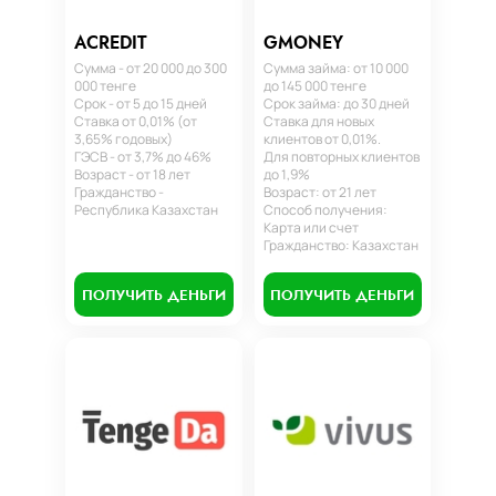
ACREDIT
GMONEY
Сумма - от 20 000 до 300
Сумма займа: от 10 000
000 тенге
до 145 000 тенге
Срок - от 5 до 15 дней
Срок займа: до 30 дней
Ставка от 0,01% (от
Ставка для новых
3,65% годовых)
клиентов от 0,01%.
ГЭСВ - от 3,7% до 46%
Для повторных клиентов
Возраст - от 18 лет
до 1,9%
Гражданство -
Возраст: от 21 лет
Республика Казахстан
Способ получения:
Карта или счет
Гражданство: Казахстан
ПОЛУЧИТЬ ДЕНЬГИ
ПОЛУЧИТЬ ДЕНЬГИ