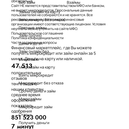
обязательна.
Веб займ
Взаймы
Сайт НЕ является представительством МФО или банком,
не выдает микрокредитов. Персональные данные
Займы онлайн на карту
пользователей не собираются и не хранятся. Все
Займ на карту без отказа
рекомендуемые на сайте микрофинансовые
организации имеют соответствующие лицензии. Условия
Платные займы
неуплаты можно уточнить на сайте МФО.
Пользовательское соглашение
Займ срочно
Политика конфиденциальности
Часто задаваемые вопросы
Деньги до зп
Финансовый маркетплейс, где Вы можете
Займ онлайн без
получить микрокредит или займ онлайн за 5
минут. Деньги на карту или наличкой.
Микрозайм
47 513
Микрозайм на карту
положительных
Взять микрокредит
отзывов
Микрокредит без отказа
тенге выдано
нашим клиентам
Срочно деньги займ
среднее время
Микрозаймы
оформления
показатель
Микрокредит займ
одобрения
Статьи
851 523 000
Получить деньги
7 минут