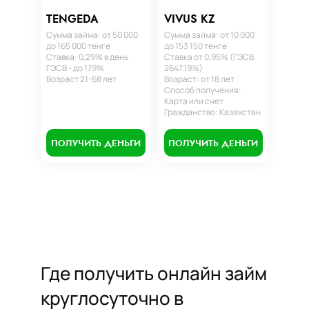
TENGEDA
VIVUS KZ
Сумма займа: от 50 000
Сумма займа: от 10 000
до 165 000 тенге
до 153 150 тенге
Ставка: 0,29% в день
Ставка от 0,95% (ГЭСВ
ГЭСВ - до 179%
2647.19%)
Возраст 21-68 лет
Возраст: от 18 лет
Способ получения:
Карта или счет
Гражданство: Казахстан
ПОЛУЧИТЬ ДЕНЬГИ
ПОЛУЧИТЬ ДЕНЬГИ
Где получить онлайн займ
круглосуточно в