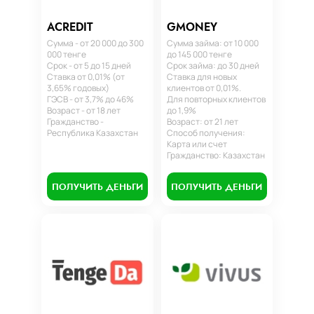
ACREDIT
GMONEY
Сумма - от 20 000 до 300
Сумма займа: от 10 000
000 тенге
до 145 000 тенге
Срок - от 5 до 15 дней
Срок займа: до 30 дней
Ставка от 0,01% (от
Ставка для новых
3,65% годовых)
клиентов от 0,01%.
ГЭСВ - от 3,7% до 46%
Для повторных клиентов
Возраст - от 18 лет
до 1,9%
Гражданство -
Возраст: от 21 лет
Республика Казахстан
Способ получения:
Карта или счет
Гражданство: Казахстан
ПОЛУЧИТЬ ДЕНЬГИ
ПОЛУЧИТЬ ДЕНЬГИ