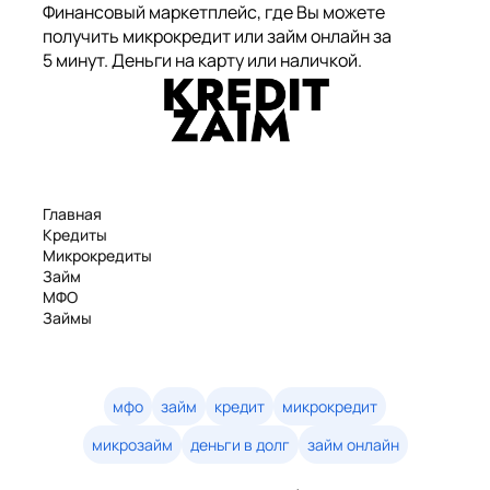
Финансовый маркетплейс, где Вы можете
получить микрокредит или займ онлайн за
5 минут. Деньги на карту или наличкой.
Главная
Кредиты
Микрокредиты
Займ
МФО
Займы
Статьи
Рейтинг
Деньги в долг
Займы онлайн
мфо
займ
кредит
микрокредит
Денежные кредиты
микрозайм
деньги в долг
займ онлайн