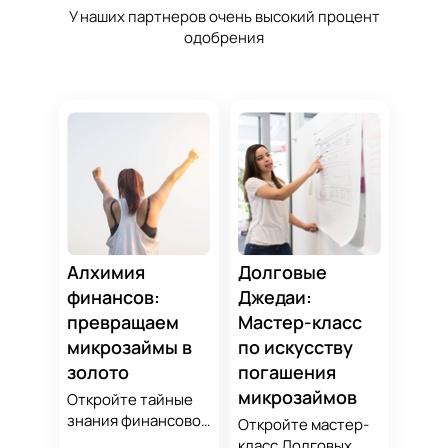
У наших партнеров очень высокий процент
одобрения
Алхимия
Долговые
финансов:
Джедаи:
превращаем
Мастер-класс
микрозаймы в
по искусству
золото
погашения
микрозаймов
Откройте тайные
знания финансовой
Откройте мастер-
алхимии и
класс Долговых