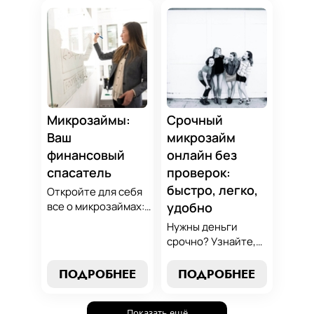
избежанию
вариант для ваших
подводных камней.
нужд. Откройте
Станьте
экспертные
финансово
стратегии
грамотным с нами!
погашения и
сделайте
осознанный выбор,
который
Микрозаймы:
Срочный
поддержит вашу
Ваш
микрозайм
финансовую
финансовый
онлайн без
стабильность.
спасатель
проверок:
быстро, легко,
Откройте для себя
все о микрозаймах:
удобно
от выбора лучших
Нужны деньги
условий до
срочно? Узнайте,
эффективных
как получить
стратегий
срочный
ПОДРОБНЕЕ
ПОДРОБНЕЕ
погашения. Наше
микрозайм онлайн
руководство станет
без проверок и
вашим надежным
Показать ещё