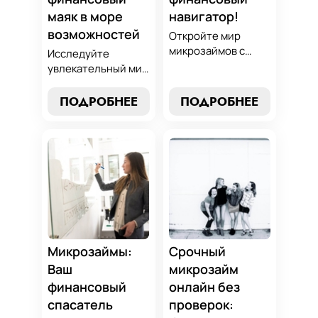
маяк в море
навигатор!
возможностей
Откройте мир
микрозаймов с
Исследуйте
нашим гидом:
увлекательный мир
выбор без риска,
микрозаймов и
лучшие стратегии
узнайте, как
ПОДРОБНЕЕ
ПОДРОБНЕЕ
погашения и
выбрать
советы по
оптимальный
избежанию
вариант для ваших
подводных камней.
нужд. Откройте
Станьте
экспертные
финансово
стратегии
грамотным с нами!
погашения и
сделайте
осознанный выбор,
который
Микрозаймы:
Срочный
поддержит вашу
Ваш
микрозайм
финансовую
финансовый
онлайн без
стабильность.
спасатель
проверок: