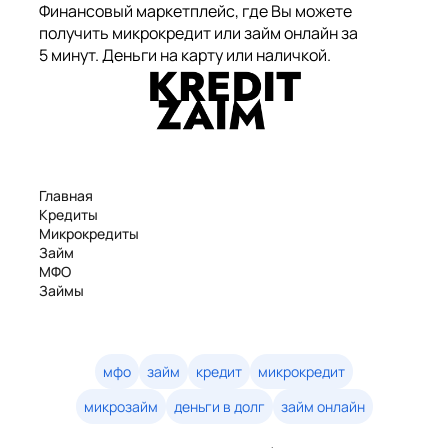
Финансовый маркетплейс, где Вы можете
получить микрокредит или займ онлайн за
5 минут. Деньги на карту или наличкой.
Главная
Кредиты
Микрокредиты
Займ
МФО
Займы
Статьи
Рейтинг
Деньги в долг
Займы онлайн
мфо
займ
кредит
микрокредит
Денежные кредиты
микрозайм
деньги в долг
займ онлайн