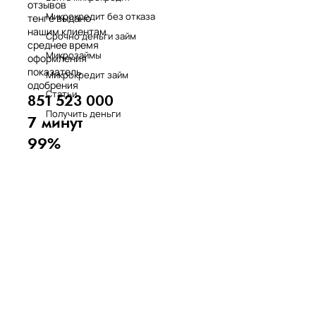
отзывов
Микрокредит без отказа
тенге выдано
нашим клиентам
Срочно деньги займ
среднее время
Микрозаймы
оформления
показатель
Микрокредит займ
одобрения
Статьи
851 523 000
Получить деньги
7 минут
99%