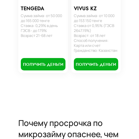
TENGEDA
VIVUS KZ
Сумма займа: от 50 000
Сумма займа: от 10 000
до 165 000 тенге
до 153 150 тенге
Ставка: 0,29% в день
Ставка от 0,95% (ГЭСВ
ГЭСВ - до 179%
2647.19%)
Возраст 21-68 лет
Возраст: от 18 лет
Способ получения:
Карта или счет
Гражданство: Казахстан
ПОЛУЧИТЬ ДЕНЬГИ
ПОЛУЧИТЬ ДЕНЬГИ
Почему просрочка по
микрозайму опаснее, чем