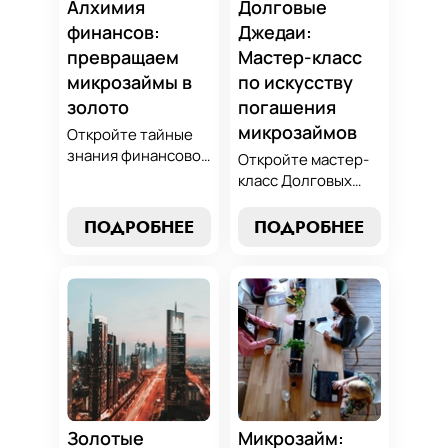
Алхимия
Долговые
финансов:
Джедаи:
превращаем
Мастер-класс
микрозаймы в
по искусству
золото
погашения
микрозаймов
Откройте тайные
знания финансовой
Откройте мастер-
алхимии и
класс Долговых
научитесь
Джедаев по
превращать
погашению
ПОДРОБНЕЕ
ПОДРОБНЕЕ
обязательства по
микрозаймов и
микрозаймам в
освойте искусство
золотые
финансового
возможности.
равновесия.
Погрузитесь в мир
Узнайте, как
умного управления
управлять долгами
долгами с нашим
и достичь
практическим
финансовой
руководством.
гармонии, следуя
нашим
Золотые
Микрозайм: