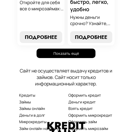
быстро, легко,
Откройте для себя
все о микрозаймах:
удобно
от выбора лучших
Нужны деньги
условий до
срочно? Узнайте,
эффективных
как получить
стратегий
срочный
ПОДРОБНЕЕ
ПОДРОБНЕЕ
погашения. Наше
микрозайм онлайн
руководство станет
без проверок и
вашим надежным
Показать ещё
длительного
помощником в мире
ожидания. Решение
микрокредитования.
ваших финансовых
Сайт не осуществляет выдачу кредитов и
проблем здесь и
займов. Сайт носит только
сейчас.
информационный характер.
Кредиты
Оформить кредит
Займы
Деньги кредит
Займы онлайн
Взять кредит
Деньги в долг
Оформить микрокредит
Микрокредиты
Оформить займ
Займ онлайн на карту
Оформить микрозайм