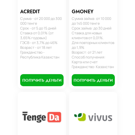
ACREDIT
GMONEY
Сумма - от 20 000 до 300
Сумма займа: от 10 000
000 тенге
до 145 000 тенге
Срок - от 5 до 15 дней
Срок займа: до 30 дней
Ставка от 0,01% (от
Ставка для новых
3,65% годовых)
клиентов от 0,01%.
ГЭСВ - от 3,7% до 46%
Для повторных клиентов
Возраст - от 18 лет
до 1,9%
Гражданство -
Возраст: от 21 лет
Республика Казахстан
Способ получения:
Карта или счет
Гражданство: Казахстан
ПОЛУЧИТЬ ДЕНЬГИ
ПОЛУЧИТЬ ДЕНЬГИ