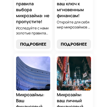
проверенным
правила
ваш ключ к
стратегиям.
выбора
мгновенным
микрозайма: не
финансам!
пропустите!
Откройте для себя
мир микрозаймов с
Исследуйте с нами
нашим гидом:
золотые правила
узнайте, как
выбора микрозайма
выбрать лучший
и узнайте, как
ПОДРОБНЕЕ
ПОДРОБНЕЕ
микрозайм,
выбрать
разработать
оптимальный
стратегии
вариант,
погашения и
разработать
обеспечить себе
стратегию
финансовую
погашения и
стабильность. Ваш
обеспечить свою
ключ к умным
финансовую
финансам здесь!
безопасность. Ваш
компас в мире
Микрозаймы:
Микрозайм:
микрокредитов!
Ваш
ваш личный
финансовый
финансовый