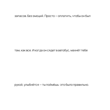
запасов. Без эмоций. Просто — оплатить, чтобы он был
там, как все. И когда он сядет в автобус, махнёт тебе
рукой, улыбнётся — ты поймёшь: это было правильно.