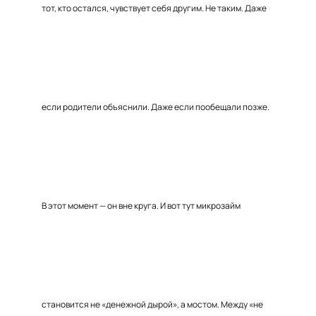
тот, кто остался, чувствует себя другим. Не таким. Даже
если родители объяснили. Даже если пообещали позже.
В этот момент — он вне круга. И вот тут микрозайм
становится не «денежной дырой», а мостом. Между «не