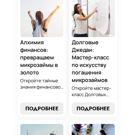
Алхимия
Долговые
финансов:
Джедаи:
превращаем
Мастер-класс
микрозаймы в
по искусству
золото
погашения
микрозаймов
Откройте тайные
знания финансовой
Откройте мастер-
алхимии и
класс Долговых
научитесь
Джедаев по
превращать
погашению
ПОДРОБНЕЕ
ПОДРОБНЕЕ
обязательства по
микрозаймов и
микрозаймам в
освойте искусство
золотые
финансового
возможности.
равновесия.