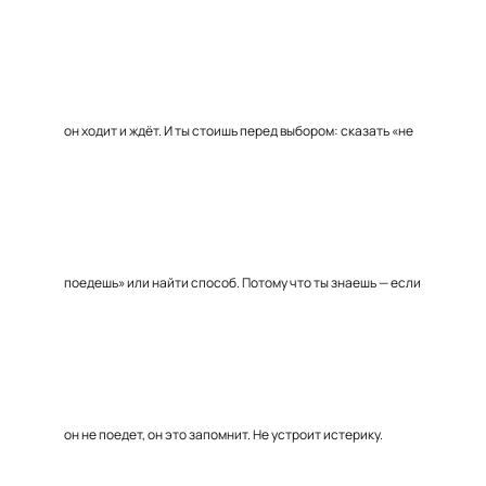
он ходит и ждёт. И ты стоишь перед выбором: сказать «не
поедешь» или найти способ. Потому что ты знаешь — если
он не поедет, он это запомнит. Не устроит истерику.