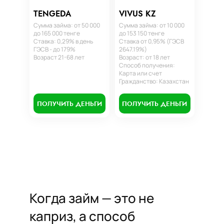
TENGEDA
VIVUS KZ
Сумма займа: от 50 000
Сумма займа: от 10 000
до 165 000 тенге
до 153 150 тенге
Ставка: 0,29% в день
Ставка от 0,95% (ГЭСВ
ГЭСВ - до 179%
2647.19%)
Возраст 21-68 лет
Возраст: от 18 лет
Способ получения:
Карта или счет
Гражданство: Казахстан
ПОЛУЧИТЬ ДЕНЬГИ
ПОЛУЧИТЬ ДЕНЬГИ
Когда займ — это не
каприз, а способ