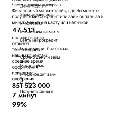
Часто задаваемые вопросы
Деньги до зп
Финансовый маркетплейс, где Вы можете
Займ онлайн без
получить микрокредит или займ онлайн за 5
минут. Деньги на карту или наличкой.
Микрозайм
47 513
Микрозайм на карту
положительных
Взять микрокредит
отзывов
Микрокредит без отказа
тенге выдано
нашим клиентам
Срочно деньги займ
среднее время
Микрозаймы
оформления
показатель
Микрокредит займ
одобрения
Статьи
851 523 000
Получить деньги
7 минут
99%