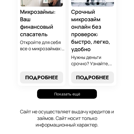
осознанный выбор,
который
Микрозаймы:
Срочный
поддержит вашу
Ваш
микрозайм
финансовую
финансовый
онлайн без
стабильность.
спасатель
проверок:
быстро, легко,
Откройте для себя
все о микрозаймах:
удобно
от выбора лучших
Нужны деньги
условий до
срочно? Узнайте,
эффективных
как получить
стратегий
срочный
ПОДРОБНЕЕ
ПОДРОБНЕЕ
погашения. Наше
микрозайм онлайн
руководство станет
без проверок и
вашим надежным
Показать ещё
длительного
помощником в мире
ожидания. Решение
микрокредитования.
ваших финансовых
Сайт не осуществляет выдачу кредитов и
проблем здесь и
займов. Сайт носит только
сейчас.
информационный характер.