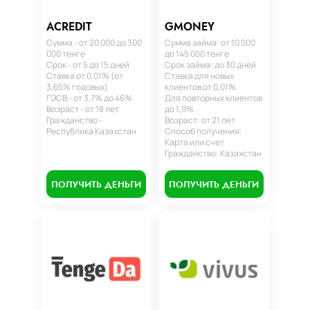
ACREDIT
GMONEY
Сумма - от 20 000 до 300
Сумма займа: от 10 000
000 тенге
до 145 000 тенге
Срок - от 5 до 15 дней
Срок займа: до 30 дней
Ставка от 0,01% (от
Ставка для новых
3,65% годовых)
клиентов от 0,01%.
ГЭСВ - от 3,7% до 46%
Для повторных клиентов
Возраст - от 18 лет
до 1,9%
Гражданство -
Возраст: от 21 лет
Республика Казахстан
Способ получения:
Карта или счет
Гражданство: Казахстан
ПОЛУЧИТЬ ДЕНЬГИ
ПОЛУЧИТЬ ДЕНЬГИ