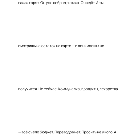
глаза горят. Он уже собрал рюкзак. Он ждёт. А ты
смотришь на остаток на карте — и понимаешь: не
получится. Не сейчас. Коммуналка, продукты, лекарства
— всё съело бюджет. Переводов нет. Просить не у кого. А