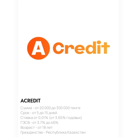
ACREDIT
Сумма - от 20 000 до 300 000 тенге
Срок - от 5 до 15 дней
Ставка от 0,01% (от 3,65% годовых)
ГЭСВ - от 3,7% до 46%
Возраст - от 18 лет
Гражданство - Республика Казахстан