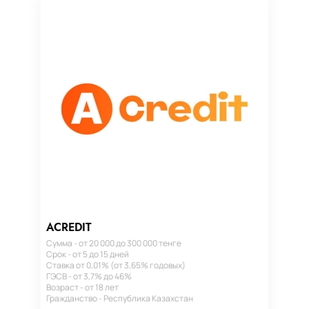
ACREDIT
Сумма - от 20 000 до 300 000 тенге
Срок - от 5 до 15 дней
Ставка от 0,01% (от 3,65% годовых)
ГЭСВ - от 3,7% до 46%
Возраст - от 18 лет
Гражданство - Республика Казахстан