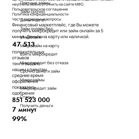
Платные займы
неуплаты можно уточнить на сайте МФО.
Пользовательское соглашение
Займ срочно
Политика конфиденциальности
Часто задаваемые вопросы
Деньги до зп
Финансовый маркетплейс, где Вы можете
Займ онлайн без
получить микрокредит или займ онлайн за 5
минут. Деньги на карту или наличкой.
Микрозайм
47 513
Микрозайм на карту
положительных
Взять микрокредит
отзывов
Микрокредит без отказа
тенге выдано
нашим клиентам
Срочно деньги займ
среднее время
Микрозаймы
оформления
показатель
Микрокредит займ
одобрения
Статьи
851 523 000
Получить деньги
7 минут
99%