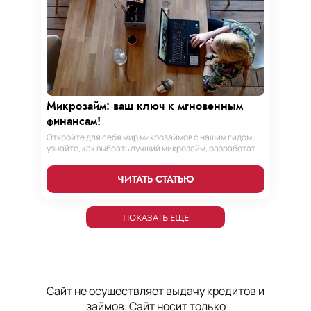
Микрозайм: ваш ключ к мгновенным
финансам!
Откройте для себя мир микрозаймов с нашим гидом:
узнайте, как выбрать лучший микрозайм, разработать
стратегии погашения и обеспечить себе финансовую
стабильность. Ваш ключ к умным финансам здесь!
ЧИТАТЬ СТАТЬЮ
ПОКАЗАТЬ ЕЩЕ
Теги: микрозайм, микрозаймы, микрозайм онлайн, кредит, микрокредит,кредит онлайн, микрокредит онлайн, деньги до зп, деньги до зарплаты, взять деньги в долг, деньги в долг, оформить кредит, оформить займ, оформить
микрокредит, деньги на карту, кредит на карту, микрокредит на карту, займ с плохой, кредит с плохой, кредит с просрочкой, займ с просрочкой, микрозайм без процентов, кредит без процентов, займ без процентов
Сайт не осуществляет выдачу кредитов и
займов. Сайт носит только