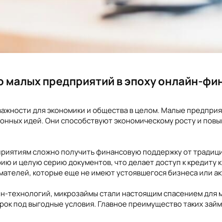
ю малых предприятий в эпоху онлайн-ф
 важности для экономики и общества в целом. Малые предпри
ионных идей. Они способствуют экономическому росту и пов
дприятиям сложно получить финансовую поддержку от традиц
ию и целую серию документов, что делает доступ к кредиту
ателей, которые еще не имеют устоявшегося бизнеса или ак
н-технологий, микрозаймы стали настоящим спасением для м
рок под выгодные условия. Главное преимущество таких займ