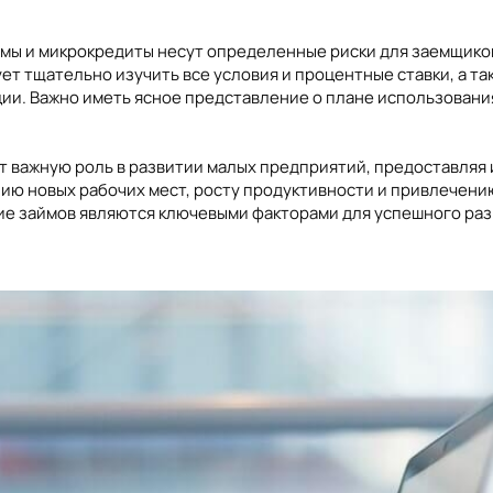
ймы и микрокредиты несут определенные риски для заемщико
т тщательно изучить все условия и процентные ставки, а т
и. Важно иметь ясное представление о плане использования
ют важную роль в развитии малых предприятий, предоставля
нию новых рабочих мест, росту продуктивности и привлечен
ие займов являются ключевыми факторами для успешного раз