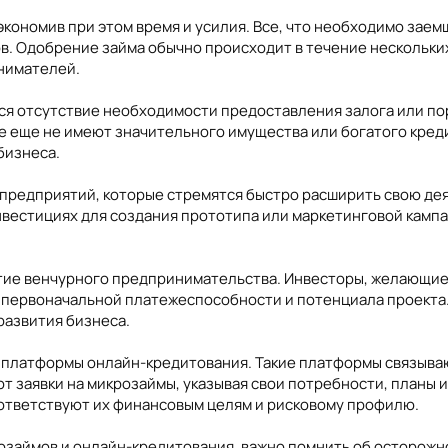
экономив при этом время и усилия. Все, что необходимо заем
. Одобрение займа обычно происходит в течение нескольких 
нимателей.
 отсутствие необходимости предоставления залога или пору
 еще не имеют значительного имущества или богатого креди
бизнеса.
предприятий, которые стремятся быстро расширить свою дея
нвестициях для создания прототипа или маркетинговой камп
тие венчурного предпринимательства. Инвесторы, желающие 
 первоначальной платежеспособности и потенциала проекта.
развития бизнеса.
 платформы онлайн-кредитования. Такие платформы связываю
т заявки на микрозаймы, указывая свои потребности, планы 
оответствуют их финансовым целям и рисковому профилю.
озаймов и онлайн-кредитования, важно помнить об осторожн