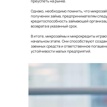
преуспеть на рынке.
Однако, необходимо помнить, что микроза
получении займа, предпринимателям следуе
кредитоспособность займающей организаци
возврата в указанный срок.
В итоге, микрозаймы и микрокредиты игра
начальном этапе. Они способствуют созда
заемных средств и ответственное погашен
устойчивости малых предприятий.