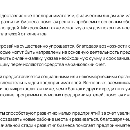
редоставляемые предпринимателям, физическим лицам или м
 развития бизнеса, помогая решить проблемы с основным о
лощадей. Микрозаймы также используются для покрытия вре
платежей от клиентов.
икрозайма существенно упрощается, благодаря возможности 
оторые могут быть направлены на основную деятельность пр
нить онлайн-заявку, указав необходимую сумму и срок займа.
ику перечисляются средства на банковский счет.
ый предоставляется социальными или некоммерческими орган
ивлекательным для предпринимателей. Во-первых, заемщика
и по микрокредитам ниже, чем в банках и других кредитных у
чающие программы для малых предпринимателей, помогая им 
ты способствуют развитию малых предприятий за счет увели
оздавать новые рабочие места и развиваться, благодаря чем
ачальной стадии развития бизнеса помогает предпринимател