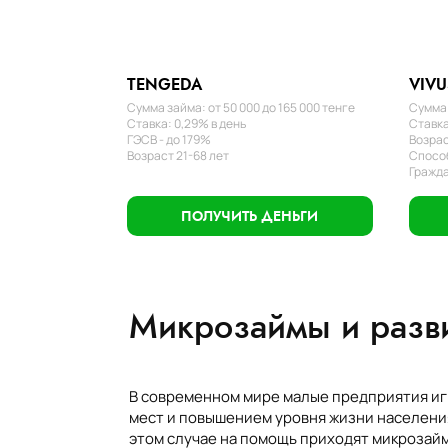
TENGEDA
VIVU
Сумма займа: от 50 000 до 165 000 тенге
Сумма 
Ставка: 0,29% в день
Ставка
ГЭСВ - до 179%
Возрас
Возраст 21-68 лет
Способ
Гражда
ПОЛУЧИТЬ ДЕНЬГИ
Микрозаймы и разв
В современном мире малые предприятия иг
мест и повышением уровня жизни населения
этом случае на помощь приходят микрозай