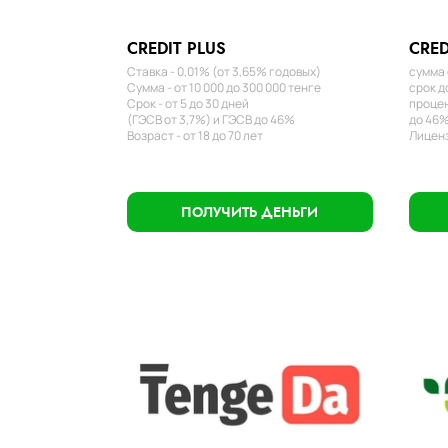
CREDIT PLUS
CRED
Ставка - 0,01% (от 3,65% годовых)
сумма 
Сумма - от 10 000 до 300 000 тенге
срок д
Срок - от 5 до 30 дней
процен
(ГЭСВ от 3,7%) и ГЭСВ до 46%
до 46%
Возраст - от 18 до 70 лет
Лиценз
ПОЛУЧИТЬ ДЕНЬГИ