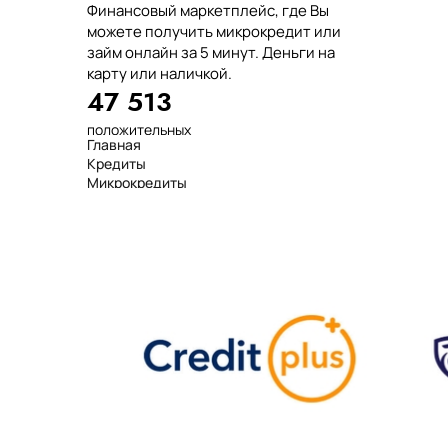
Финансовый маркетплейс, где Вы
можете получить микрокредит или
займ онлайн за 5 минут. Деньги на
карту или наличкой.
47 513
положительных
Главная
отзывов
Кредиты
тенге выдано
Микрокредиты
нашим клиентам
Займ
среднее время
МФО
оформления
Займы
показатель
Статьи
одобрения
Рейтинг
Деньги в долг
Займы онлайн
Денежные кредиты
851 523 000
7 минут
99%