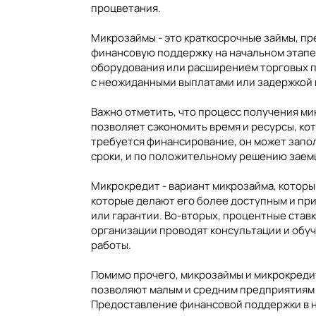
процветания.
Микрозаймы - это краткосрочные займы, п
финансовую поддержку на начальном этапе
оборудования или расширением торговых п
с неожиданными выплатами или задержкой 
Важно отметить, что процесс получения м
позволяет сэкономить время и ресурсы, к
требуется финансирование, он может запол
сроки, и по положительному решению заемщ
Микрокредит - вариант микрозайма, котор
которые делают его более доступным и пр
или гарантии. Во-вторых, процентные ставк
организации проводят консультации и обу
работы.
Помимо прочего, микрозаймы и микрокреди
позволяют малым и средним предприятиям с
Предоставление финансовой поддержки в н