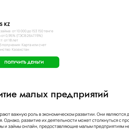
S KZ
займа: от 10 000 до 153 150 тенге
 от 0,95% (ГЭСВ 2647.19%)
т: от 18 лет
 получения: Карта или счет
нство: Казахстан
ПОЛУЧИТЬ ДЕНЬГИ
итие малых предприятий
рают важную роль в экономическом развитии. Они являются 
. Однако, развитие их деятельности может столкнуться с п
мы и займы онлайн, предоставляющие малым предприятиям н