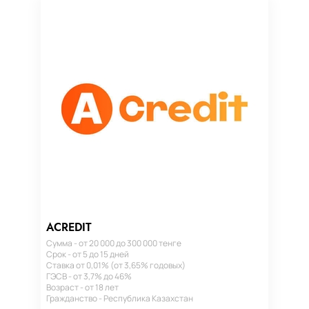
ACREDIT
Сумма - от 20 000 до 300 000 тенге
Срок - от 5 до 15 дней
Ставка от 0,01% (от 3,65% годовых)
ГЭСВ - от 3,7% до 46%
Возраст - от 18 лет
Гражданство - Республика Казахстан