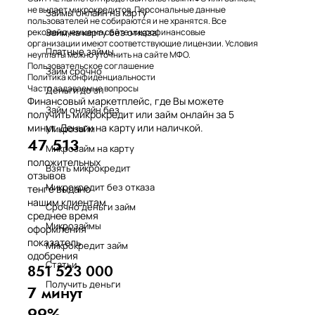
не выдает микрокредитов. Персональные данные
Займы онлайн на карту
пользователей не собираются и не хранятся. Все
Займ на карту без отказа
рекомендуемые на сайте микрофинансовые
организации имеют соответствующие лицензии. Условия
Платные займы
неуплаты можно уточнить на сайте МФО.
Пользовательское соглашение
Займ срочно
Политика конфиденциальности
Часто задаваемые вопросы
Деньги до зп
Финансовый маркетплейс, где Вы можете
Займ онлайн без
получить микрокредит или займ онлайн за 5
минут. Деньги на карту или наличкой.
Микрозайм
47 513
Микрозайм на карту
положительных
Взять микрокредит
отзывов
Микрокредит без отказа
тенге выдано
нашим клиентам
Срочно деньги займ
среднее время
Микрозаймы
оформления
показатель
Микрокредит займ
одобрения
Статьи
851 523 000
Получить деньги
7 минут
99%