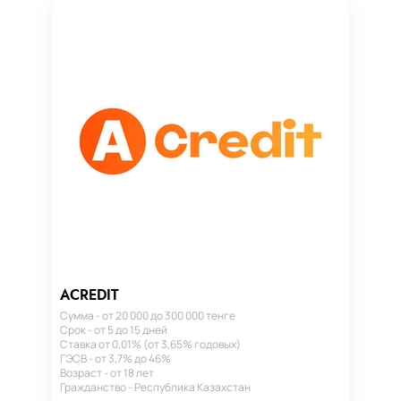
ACREDIT
Сумма - от 20 000 до 300 000 тенге
Срок - от 5 до 15 дней
Ставка от 0,01% (от 3,65% годовых)
ГЭСВ - от 3,7% до 46%
Возраст - от 18 лет
Гражданство - Республика Казахстан