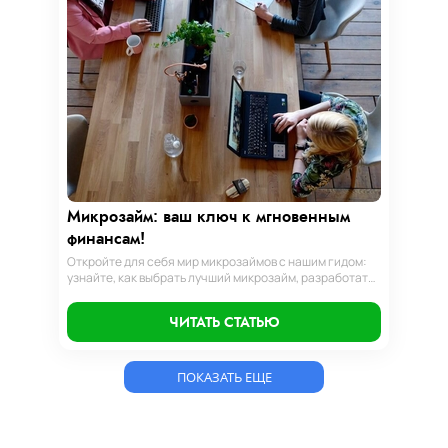
Микрозайм: ваш ключ к мгновенным
финансам!
Откройте для себя мир микрозаймов с нашим гидом:
узнайте, как выбрать лучший микрозайм, разработать
стратегии погашения и обеспечить себе финансовую
стабильность. Ваш ключ к умным финансам здесь!
ЧИТАТЬ СТАТЬЮ
ПОКАЗАТЬ ЕЩЕ
Теги: микрозайм, микрозаймы, микрозайм онлайн, кредит, микрокредит,кредит онлайн, микрокредит онлайн, деньги до зп, деньги до зарплаты, взять деньги в долг, деньги в долг, оформить кредит, оформить займ, оформить
микрокредит, деньги на карту, кредит на карту, микрокредит на карту, займ с плохой, кредит с плохой, кредит с просрочкой, займ с просрочкой, микрозайм без процентов, кредит без процентов, займ без процентов