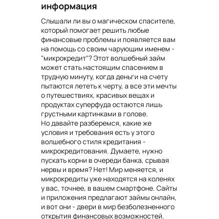
информация
Слышали ли вы о магическом спасителе,
который помогает решить любые
финансовые проблемы и появляется вам
на помощь со своим чарующим именем -
"микрокредит"? Этот волшебный займ
может стать настоящим спасением в
трудную минуту, когда деньги на счету
пытаются лететь к черту, а все эти мечты
о путешествиях, красивых вещах и
продуктах суперфуда остаются лишь
грустными картинками в голове.
Но давайте разберемся, какие же
условия и требования есть у этого
волшебного стиля кредитания -
микрокредитования. Думаете, нужно
пускать корни в очереди банка, срывая
нервы и время? Нет! Мир меняется, и
микрокредиты уже находятся на коленях
у вас, точнее, в вашем смартфоне. Сайты
и приложения предлагают займы онлайн,
и вот они - двери в мир безболезненного
открытия финансовых возможностей.