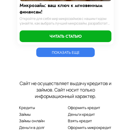
Микрозайм: ваш ключ к мгновенным
финансам!
Откройте для себя мир микрозаймов с нашим гидом:
узнайте, как выбрать лучший микрозайм, разработать
стратегии погашения и обеспечить себе финансовую
стабильность. Ваш ключ к умным финансам здесь!
ЧИТАТЬ СТАТЬЮ
ПОКАЗАТЬ ЕЩЕ
Теги: микрозайм, микрозаймы, микрозайм онлайн, кредит, микрокредит,кредит онлайн, микрокредит онлайн, деньги до зп, деньги до зарплаты, взять деньги в долг, деньги в долг, оформить кредит, оформить займ, оформить
микрокредит, деньги на карту, кредит на карту, микрокредит на карту, займ с плохой, кредит с плохой, кредит с просрочкой, займ с просрочкой, микрозайм без процентов, кредит без процентов, займ без процентов
Сайт не осуществляет выдачу кредитов и
займов. Сайт носит только
информационный характер.
Кредиты
Оформить кредит
Займы
Деньги кредит
Займы онлайн
Взять кредит
Деньги в долг
Оформить микрокредит