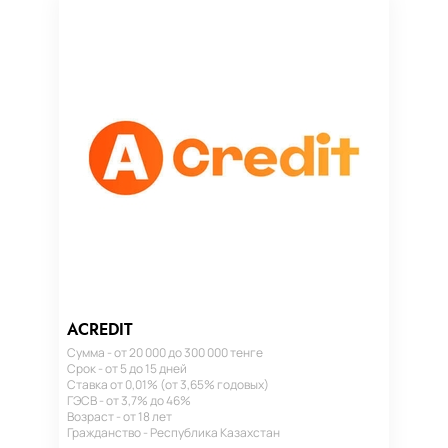
ACREDIT
Сумма - от 20 000 до 300 000 тенге
Срок - от 5 до 15 дней
Ставка от 0,01% (от 3,65% годовых)
ГЭСВ - от 3,7% до 46%
Возраст - от 18 лет
Гражданство - Республика Казахстан