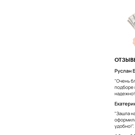
получатели микрокредитов чаще
доровья. Таким образом, микрокредиты
ва жизни миллионов людей по всему миру.
с нищетой
для борьбы с нищетой и сокращения
оставлению малых займов, люди, которые
утами, могут стать активными
ОТЗЫВ
траны. С помощью микрокредитов они могут
туп к новым возможностям и улучшить свое
Руслан Б
"Очень бл
подборе 
ах, показали, что микрокредиты могут
надежно!
льные и экономические последствия.
доставленные Грамин Банкой, привели к
Екатерин
ей. Получатели микрокредитов смогли
"Зашла н
ование для своих детей и улучшить
оформила
удобно!".
есс