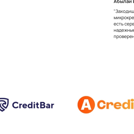
Абылай 
"Заходишь
ющих развитию микрокредитов, является
микрокре
интернета и развитием онлайн-финансовых
есть серв
гораздо проще и удобнее. Займ онлайн стал
надежные
вляет быстрый доступ к финансовым
проверен
енными возможностями или живущих в
ународном развитии, способствуя
ению нищеты. Опыт разных стран
осить значительные социальные и
ко помогают малому бизнесу и частным
упа к образованию и здравоохранению. С
икрокредиты стали еще доступнее и