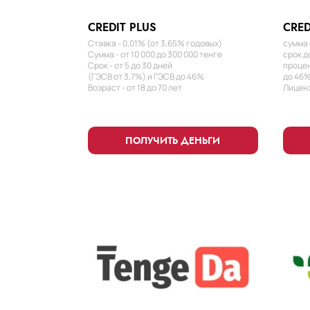
CREDIT PLUS
CRED
Ставка - 0,01% (от 3,65% годовых)
сумма 
Сумма - от 10 000 до 300 000 тенге
срок д
Срок - от 5 до 30 дней
процен
(ГЭСВ от 3,7%) и ГЭСВ до 46%
до 46%
Возраст - от 18 до 70 лет
Лиценз
ПОЛУЧИТЬ ДЕНЬГИ