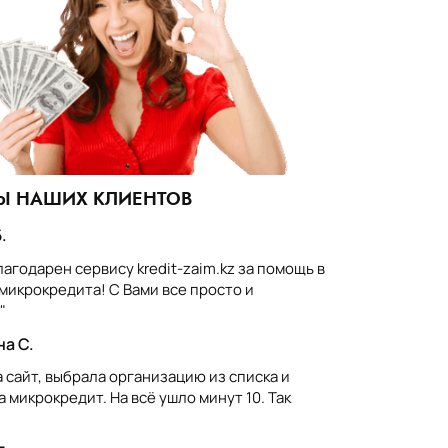
Ы НАШИХ КЛИЕНТОВ
.
агодарен сервису kredit-zaim.kz за помощь в
микрокредита! С Вами все просто и
"
а С.
а сайт, выбрала организацию из списка и
 микрокредит. На всё ушло минут 10. Так