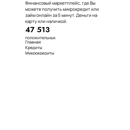
Финансовый маркетплейс, где Вы
можете получить микрокредит или
займ онлайн за 5 минут. Деньги на
карту или наличкой.
47 513
положительных
Главная
отзывов
Кредиты
тенге выдано
Микрокредиты
нашим клиентам
Займ
среднее время
МФО
оформления
Займы
показатель
Статьи
одобрения
Рейтинг
Деньги в долг
Займы онлайн
Денежные кредиты
851 523 000
7 минут
99%