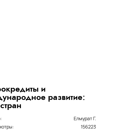
окредиты и
ународное развитие:
 стран
:
Елмурат Г.
мотры:
156223