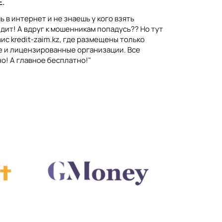
Е.
 в интернет и не знаешь у кого взять
дит! А вдруг к мошенникам попадусь?? Но тут
ис kredit-zaim.kz, где размещены только
 и лицензированные организации. Все
о! А главное бесплатно!"