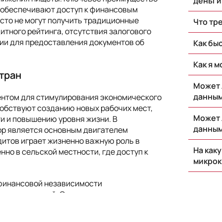
деньги
и обеспечивают доступ к финансовым
асто не могут получить традиционные
Что тр
итного рейтинга, отсутствия залогового
ии для предоставления документов об
Как бы
Как я 
стран
Может 
данны
нтом для стимулирования экономического
собствуют созданию новых рабочих мест,
Может 
и и повышению уровня жизни. В
данны
ор является основным двигателем
дитов играет жизненно важную роль в
На как
нно в сельской местности, где доступ к
микрок
финансовой независимости
х предприятий. Они позволяют
изнес, расширить его масштабы или развить
способствуют улучшению доступа к