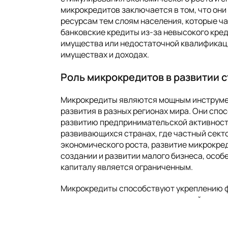
микрокредитов заключается в том, что он
ресурсам тем слоям населения, которые ч
банковские кредиты из-за невысокого кред
имущества или недостаточной квалификац
имуществах и доходах.
Роль микрокредитов в развитии 
Микрокредиты являются мощным инструме
развития в разных регионах мира. Они спо
развитию предпринимательской активност
развивающихся странах, где частный сект
экономического роста, развитие микрокре
создании и развитии малого бизнеса, особе
капиталу является ограниченным.
Микрокредиты способствуют укреплению 
индивидуальных предпринимателей и малы
получателям этих займов запустить свой б
новые направления. Микрокредиты также 