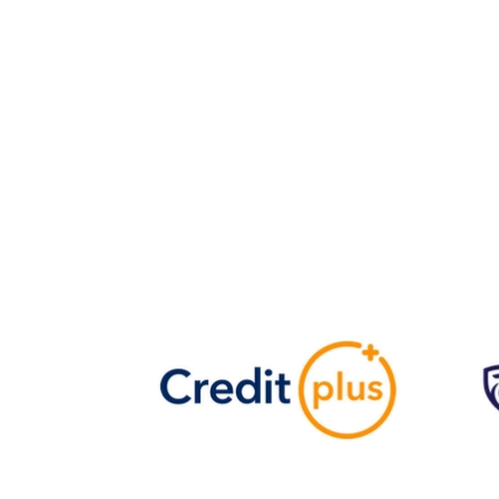
Одним из ключевых факторов, способству
технологический прогресс. С появлением 
сервисов, получение микрокредитов стало 
популярным вариантом, который предоста
средствам, особенно для людей с огранич
удаленных районах.
Заключение
Микрокредиты играют важную роль в межд
устойчивому экономическому росту и сниж
показывает, что микрокредиты могут прин
экономические преимущества. Они не толь
лицам, но и способствуют улучшению дост
развитием онлайн-финансовых сервисов, м
удобнее.