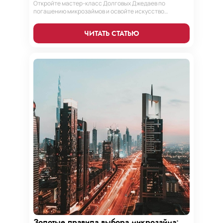
Откройте мастер-класс Долговых Джедаев по
погашению микрозаймов и освойте искусство
финансового равновесия. Узнайте, как управлять
долгами и достичь финансовой гармонии, следуя
ЧИТАТЬ СТАТЬЮ
нашим проверенным стратегиям.
Золотые правила выбора микрозайма: