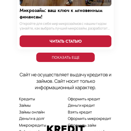
Микрозайм: ваш ключ к мгновенным
финансам!
Откройте для себя мир микрозаймов с нашим гидом:
узнайте, как выбрать лучший микрозайм, разработать
стратегии погашения и обеспечить себе финансовую
стабильность. Ваш ключ к умным финансам здесь!
ЧИТАТЬ СТАТЬЮ
ПОКАЗАТЬ ЕЩЕ
Сайт не осуществляет выдачу кредитов и
займов. Сайт носит только
информационный характер.
Кредиты
Оформить кредит
Займы
Деньги кредит
Займы онлайн
Взять кредит
Деньги в долг
Оформить микрокредит
Микрокредиты
Оформить займ