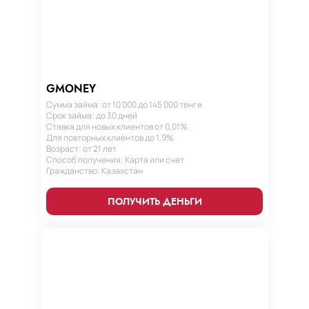
категорий заемщиков. Однако помните, что
успешное использование микрокредита
требует ответственности и понимания
своих финансовых возможностей.
GMONEY
Сумма займа: от 10 000 до 145 000 тенге
Срок займа: до 30 дней
Ставка для новых клиентов от 0,01%.
Для повторных клиентов до 1,9%
Возраст: от 21 лет
Способ получения: Карта или счет
Гражданство: Казахстан
ПОЛУЧИТЬ ДЕНЬГИ