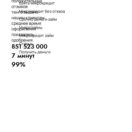
положительных
Взять микрокредит
отзывов
Микрокредит без отказа
тенге выдано
нашим клиентам
Срочно деньги займ
среднее время
Микрозаймы
оформления
показатель
Микрокредит займ
одобрения
Статьи
851 523 000
Получить деньги
7 минут
99%