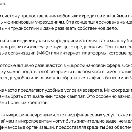
ей.
систему предоставления небольших кредитов или займов лю
ным финансовым учреждениям. Эта концепция основана на ид
выми трудностями и даже развивать собственное дело.
ся как индивидуальным предпринимателям, так и малому биз
ит для развития уже существующего предприятия. При этом о
ые организации (МФО) или интернет-платформы, которые пр
 которые активно развиваются в микрофинансовой сфере. О
вку можно подать в любое время и в любом месте, имея тольк
сегда удобно или возможно обратиться в офисы банков или 
кже часто предлагают удобные условия возврата. Микрокред
м выбрать оптимальный график выплат. Это особенно важно 
ами больших кредитов.
в микрофинансирования, этот вид финансовых услуг также и
займам и микрокредитам могут быть значительно выше, чем д
финансовые организации, предоставляя кредиты без обеспеч