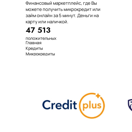
Финансовый маркетплейс, где Вы
можете получить микрокредит или
займ онлайн за 5 минут. Деньги на
карту или наличкой.
47 513
положительных
Главная
отзывов
Кредиты
тенге выдано
Микрокредиты
нашим клиентам
Займ
среднее время
МФО
оформления
Займы
показатель
Статьи
одобрения
Рейтинг
Деньги в долг
Займы онлайн
Денежные кредиты
851 523 000
7 минут
99%