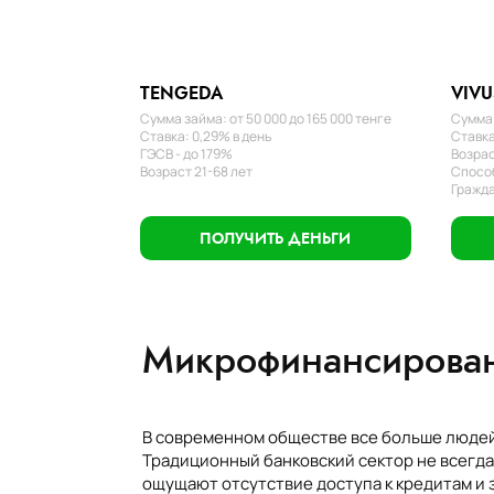
TENGEDA
VIVU
Сумма займа: от 50 000 до 165 000 тенге
Сумма 
Ставка: 0,29% в день
Ставка
ГЭСВ - до 179%
Возрас
Возраст 21-68 лет
Способ
Гражда
ПОЛУЧИТЬ ДЕНЬГИ
Микрофинансирован
В современном обществе все больше людей 
Традиционный банковский сектор не всегда
ощущают отсутствие доступа к кредитам и 