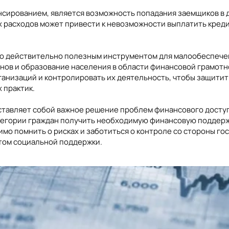
нсированием, является возможность попадания заемщиков в 
расходов может привести к невозможности выплатить кредит 
ло действительно полезным инструментом для малообеспеч
нов и образование населения в области финансовой грамотн
ганизаций и контролировать их деятельность, чтобы защити
 практик.
ставляет собой важное решение проблем финансового досту
тегории граждан получить необходимую финансовую поддержк
мо помнить о рисках и заботиться о контроле со стороны г
том социальной поддержки.