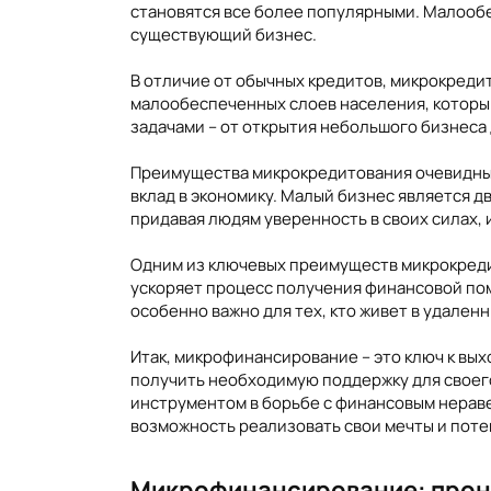
становятся все более популярными. Малообе
существующий бизнес.
В отличие от обычных кредитов, микрокреди
малообеспеченных слоев населения, которы
задачами – от открытия небольшого бизнеса
Преимущества микрокредитования очевидны.
вклад в экономику. Малый бизнес является 
придавая людям уверенность в своих силах, 
Одним из ключевых преимуществ микрокреди
ускоряет процесс получения финансовой помо
особенно важно для тех, кто живет в удален
Итак, микрофинансирование – это ключ к вы
получить необходимую поддержку для своег
инструментом в борьбе с финансовым нераве
возможность реализовать свои мечты и поте
Микрофинансирование: прони