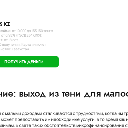
S KZ
займа: от 10 000 до 153 150 тенге
 от 0,95% (ГЭСВ 2647.19%)
т: от 18 лет
 получения: Карта или счет
нство: Казахстан
ПОЛУЧИТЬ ДЕНЬГИ
ие: выход из тени для мал
с малыми доходами сталкиваются с трудностями, когда им т
 может предоставить им необходимые услуги, в то время ка
займам. В свете таких обстоятельств микрофинансирование 