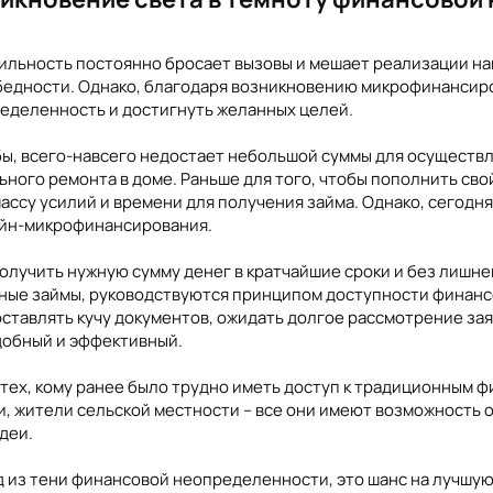
ильность постоянно бросает вызовы и мешает реализации н
 бедности. Однако, благодаря возникновению микрофинансиро
еделенность и достигнуть желанных целей.
ь бы, всего-навсего недостает небольшой суммы для осуществ
ального ремонта в доме. Раньше для того, чтобы пополнить с
ассу усилий и времени для получения займа. Однако, сегодн
айн-микрофинансирования.
получить нужную сумму денег в кратчайшие сроки и без лиш
ые займы, руководствуются принципом доступности финансов
ставлять кучу документов, ожидать долгое рассмотрение зая
добный и эффективный.
ех, кому ранее было трудно иметь доступ к традиционным ф
 жители сельской местности – все они имеют возможность о
деи.
 из тени финансовой неопределенности, это шанс на лучшую 