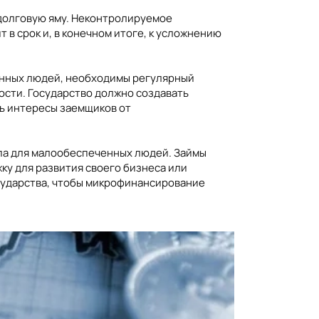
долговую яму. Неконтролируемое
в срок и, в конечном итоге, к усложнению
енных людей, необходимы регулярный
ости. Государство должно создавать
ть интересы заемщиков от
па для малообеспеченных людей. Займы
у для развития своего бизнеса или
осударства, чтобы микрофинансирование