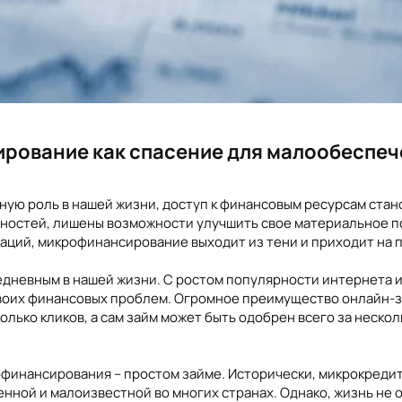
ирование как спасение для малообеспе
ную роль в нашей жизни, доступ к финансовым ресурсам стан
ностей, лишены возможности улучшить свое материальное по
аций, микрофинансирование выходит из тени и приходит на
седневным в нашей жизни. С ростом популярности интернета 
воих финансовых проблем. Огромное преимущество онлайн-за
колько кликов, а сам займ может быть одобрен всего за неско
офинансирования – простом займе. Исторически, микрокредит
нной и малоизвестной во многих странах. Однако, жизнь не о