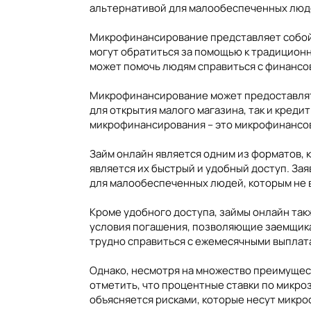
альтернативой для малообеспеченных люд
Микрофинансирование представляет собой 
могут обратиться за помощью к традицион
может помочь людям справиться с финансо
Микрофинансирование может предоставлять
для открытия малого магазина, так и кред
микрофинансирования – это микрофинансов
Займ онлайн является одним из форматов,
является их быстрый и удобный доступ. Зая
для малообеспеченных людей, которым не в
Кроме удобного доступа, займы онлайн та
условия погашения, позволяющие заемщика
трудно справиться с ежемесячными выплат
Однако, несмотря на множество преимущест
отметить, что процентные ставки по микро
объясняется рисками, которые несут микро