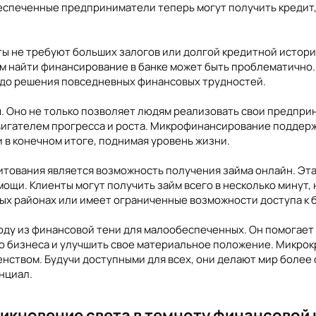
спеченные предприниматели теперь могут получить кредит, 
ты не требуют больших залогов или долгой кредитной истори
м найти финансирование в банке может быть проблематично
 до решения повседневных финансовых трудностей.
 Оно не только позволяет людям реализовать свои предприн
двигателем прогресса и роста. Микрофинансирование поддерж
и в конечном итоге, поднимая уровень жизни.
тования является возможность получения займа онлайн. Эта
щи. Клиенты могут получить займ всего в несколько минут, н
ных районах или имеет ограниченные возможности доступа к 
ходу из финансовой тени для малообеспеченных. Он помогае
о бизнеса и улучшить свое материальное положение. Микрок
нством. Будучи доступными для всех, они делают мир более 
нциал.
кновение света в темноту финансовой