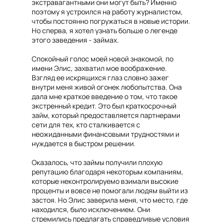
экстравагантными они могут быть? Именно
поэтому я устроился на работу журналистом,
чтобы постоянно погружаться в новые истории.
Но сперва, я хотел узнать больше о легенде
этого заведения - займах.
Спокойный голос моей новой знакомой, по
имени Элис, захватил мое воображение.
Взгляд ее искрящихся глаз словно зажег
внутри меня живой огонек любопытства. Она
дала мне краткое введение о том, что такое
экстренный кредит. Это был краткосрочный
займ, который предоставляется партнерами
сети для тех, кто сталкивается с
неожиданными финансовыми трудностями и
нуждается в быстром решении.
Оказалось, что займы получили плохую
репутацию благодаря некоторым компаниям,
которые неконтролируемо взимали высокие
проценты и вовсе не помогали людям выйти из
застоя. Но Элис заверила меня, что место, где
находился, было исключением. Они
стремились предлагать справедливые условия