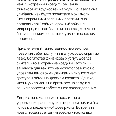
ней. "Экстренный кредит - решение
финансовых трудностей на ходу" - сказала она,
улыбаясь, как будто прочитала мои мысли.
Сияя огромными зелеными глазами, она
продолжила: "Займка, срочный займ или
микрокредит - как бы ты ни называл, это может
быть спасением, если ты очутился в сложном
положении".
Привлеченный таинственностью ее слов, я
позволил себе поступить в эту хорошо скрытую
лавку богатства финансовых услуг. Всегда
считал, что экстренные кредиты - это лишь
замануха для тех, кто не может справиться с
управлением своими деньгами или у кого нет
доступа к обычным формам кредита. Однако,
жизнь учила меня не брать все на веру, и я
решил провести собственное расследование.
Двери этого маленького кредитного
учреждения распахнулись передо мной, и я был
готов к определенной дозе риска. Встречать
новых людей всегда интересно - насколько