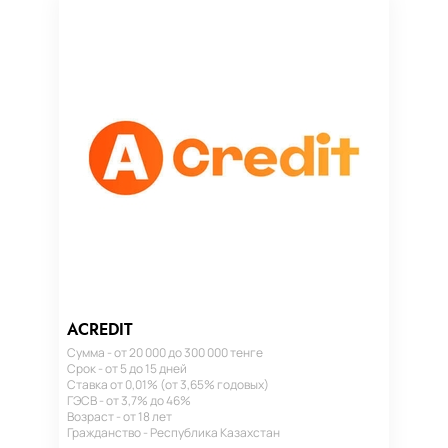
ACREDIT
Сумма - от 20 000 до 300 000 тенге
Срок - от 5 до 15 дней
Ставка от 0,01% (от 3,65% годовых)
ГЭСВ - от 3,7% до 46%
Возраст - от 18 лет
Гражданство - Республика Казахстан