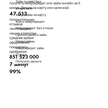
Займ онлайн без
получить микрокредит или займ онлайн за 5
минут. Деньги на карту или наличкой.
Микрозайм
47 513
Микрозайм на карту
положительных
Взять микрокредит
отзывов
Микрокредит без отказа
тенге выдано
нашим клиентам
Срочно деньги займ
среднее время
Микрозаймы
оформления
показатель
Микрокредит займ
одобрения
Статьи
851 523 000
Получить деньги
7 минут
99%