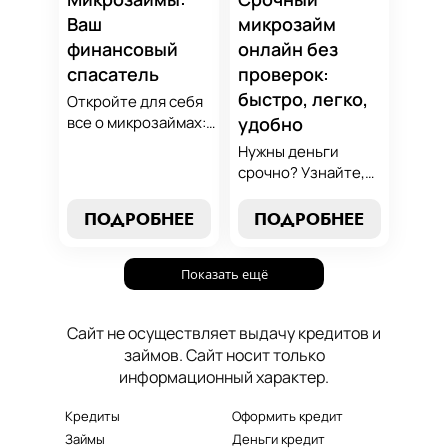
поддержит вашу
Ваш
микрозайм
финансовую
финансовый
онлайн без
стабильность.
спасатель
проверок:
быстро, легко,
Откройте для себя
все о микрозаймах:
удобно
от выбора лучших
Нужны деньги
условий до
срочно? Узнайте,
эффективных
как получить
стратегий
срочный
ПОДРОБНЕЕ
ПОДРОБНЕЕ
погашения. Наше
микрозайм онлайн
руководство станет
без проверок и
вашим надежным
Показать ещё
длительного
помощником в мире
ожидания. Решение
микрокредитования.
ваших финансовых
Сайт не осуществляет выдачу кредитов и
проблем здесь и
займов. Сайт носит только
сейчас.
информационный характер.
Кредиты
Оформить кредит
Займы
Деньги кредит