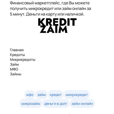
Финансовый маркетплейс, где Вы можете
получить микрокредит или займ онлайн за
5 минут. Деньги на карту или наличкой.
Главная
Кредиты
Микрокредиты
Займ
МФО
Займы
Статьи
Рейтинг
Деньги в долг
Займы онлайн
мфо
займ
кредит
микрокредит
Денежные кредиты
микрозайм
деньги в долг
займ онлайн