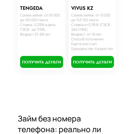
TENGEDA
VIVUS KZ
Сумма займа: от 50 000
Сумма займа: от 10 000
до 165 000 тенге
до 153 150 тенге
Ставка: 0,29% в день
Ставка от 0,95% (ГЭСВ
ГЭСВ - до 179%
2647.19%)
Возраст 21-68 лет
Возраст: от 18 лет
Способ получения:
Карта или счет
Гражданство: Казахстан
ПОЛУЧИТЬ ДЕНЬГИ
ПОЛУЧИТЬ ДЕНЬГИ
Займ без номера
телефона: реально ли