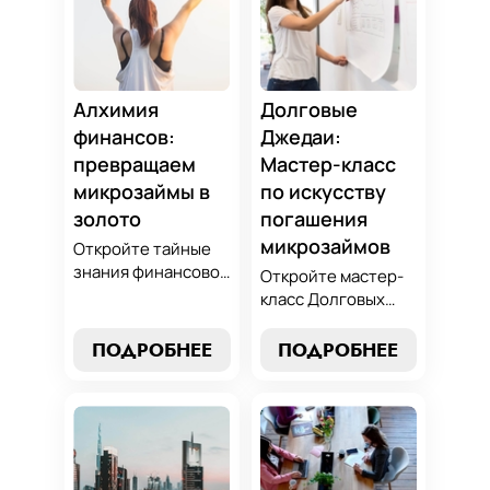
Алхимия
Долговые
финансов:
Джедаи:
превращаем
Мастер-класс
микрозаймы в
по искусству
золото
погашения
микрозаймов
Откройте тайные
знания финансовой
Откройте мастер-
алхимии и
класс Долговых
научитесь
Джедаев по
превращать
погашению
ПОДРОБНЕЕ
ПОДРОБНЕЕ
обязательства по
микрозаймов и
микрозаймам в
освойте искусство
золотые
финансового
возможности.
равновесия.
Погрузитесь в мир
Узнайте, как
умного управления
управлять долгами