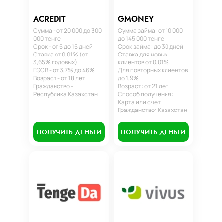
ACREDIT
GMONEY
Сумма - от 20 000 до 300
Сумма займа: от 10 000
000 тенге
до 145 000 тенге
Срок - от 5 до 15 дней
Срок займа: до 30 дней
Ставка от 0,01% (от
Ставка для новых
3,65% годовых)
клиентов от 0,01%.
ГЭСВ - от 3,7% до 46%
Для повторных клиентов
Возраст - от 18 лет
до 1,9%
Гражданство -
Возраст: от 21 лет
Республика Казахстан
Способ получения:
Карта или счет
Гражданство: Казахстан
ПОЛУЧИТЬ ДЕНЬГИ
ПОЛУЧИТЬ ДЕНЬГИ