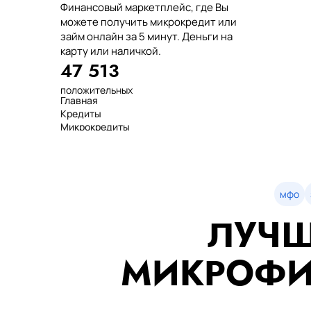
Финансовый маркетплейс, где Вы
можете получить микрокредит или
займ онлайн за 5 минут. Деньги на
карту или наличкой.
47 513
положительных
Главная
отзывов
Кредиты
тенге выдано
Микрокредиты
нашим клиентам
Займ
среднее время
МФО
оформления
Займы
показатель
Статьи
одобрения
Рейтинг
мфо
Деньги в долг
ЛУЧШ
Займы онлайн
Денежные кредиты
851 523 000
МИКРОФИ
7 минут
99%