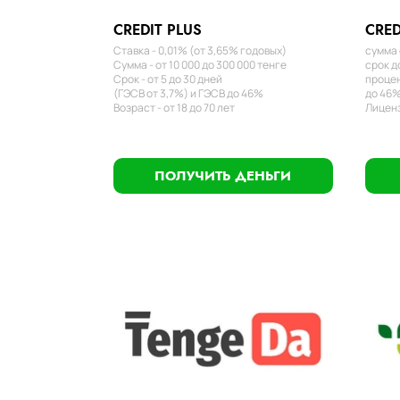
CREDIT PLUS
CRED
Ставка - 0,01% (от 3,65% годовых)
сумма 
Сумма - от 10 000 до 300 000 тенге
срок д
Срок - от 5 до 30 дней
процен
(ГЭСВ от 3,7%) и ГЭСВ до 46%
до 46%
Возраст - от 18 до 70 лет
Лиценз
ПОЛУЧИТЬ ДЕНЬГИ