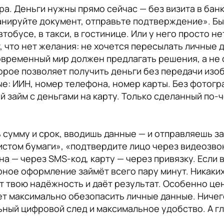
а. Деньги нужны прямо сейчас — без визита в банк,
анируйте документ, отправьте подтверждение». Бы
втобусе, в такси, в гостинице. Или у него просто н
, что нет желания: не хочется пересылать личные 
временный мир должен предлагать решения, а не с
торое позволяет получить деньги без передачи изо
е: ИИН, номер телефона, номер карты. Без фотогра
 займ с деньгами на карту. Только сделанный по-ч
сумму и срок, вводишь данные — и отправляешь зая
истом бумаги», «подтвердите лицо через видеозво
на — через SMS-код, карту — через привязку. Если 
рное оформление займёт всего пару минут. Никаких
 твою надёжность и даёт результат. Особенно цен
чет максимально обезопасить личные данные. Ничег
льный цифровой след и максимальное удобство. А 