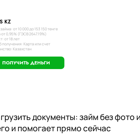
S KZ
займа: от 10 000 до 153 150 тенге
 от 0,95% (ГЭСВ 2647.19%)
т: от 18 лет
 получения: Карта или счет
нство: Казахстан
ПОЛУЧИТЬ ДЕНЬГИ
грузить документы: займ без фото 
го и помогает прямо сейчас