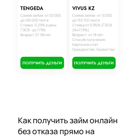
TENGEDA
VIVUS KZ
Сумма займа: от 50 000
Сумма займа: от 10 000
до 165 000 тенге
до 153 150 тенге
Ставка: 0,29% в день
Ставка от 0,95% (ГЭСВ
ГЭСВ - до 179%
2647.19%)
Возраст 21-68 лет
Возраст: от 18 лет
Способ получения:
Карта или счет
Гражданство: Казахстан
ПОЛУЧИТЬ ДЕНЬГИ
ПОЛУЧИТЬ ДЕНЬГИ
Как получить займ онлайн
без отказа прямо на