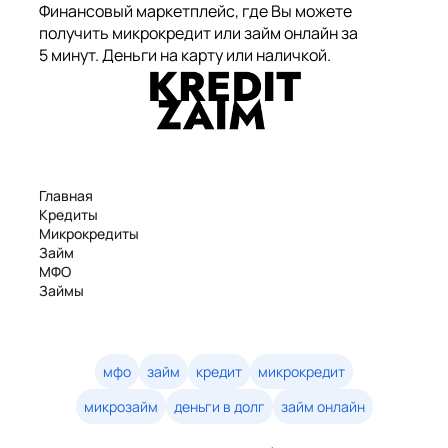
Финансовый маркетплейс, где Вы можете
получить микрокредит или займ онлайн за
5 минут. Деньги на карту или наличкой.
Главная
Кредиты
Микрокредиты
Займ
МФО
Займы
Статьи
Рейтинг
Деньги в долг
Займы онлайн
мфо
займ
кредит
микрокредит
Денежные кредиты
микрозайм
деньги в долг
займ онлайн