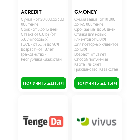
ACREDIT
GMONEY
Сумма - от 20 000 до 300
Сумма займа: от 10 000
000 тенге
до 145 000 тенге
Срок - от 5 до 15 дней
Срок займа: до 30 дней
Ставка от 0,01% (от
Ставка для новых
3,65% годовых)
клиентов от 0,01%.
ГЭСВ - от 3,7% до 46%
Для повторных клиентов
Возраст - от 18 лет
до 1,9%
Гражданство -
Возраст: от 21 лет
Республика Казахстан
Способ получения:
Карта или счет
Гражданство: Казахстан
ПОЛУЧИТЬ ДЕНЬГИ
ПОЛУЧИТЬ ДЕНЬГИ