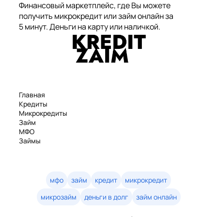
Финансовый маркетплейс, где Вы можете
получить микрокредит или займ онлайн за
5 минут. Деньги на карту или наличкой.
Главная
Кредиты
Микрокредиты
Займ
МФО
Займы
Статьи
Рейтинг
Деньги в долг
Займы онлайн
мфо
займ
кредит
микрокредит
Денежные кредиты
микрозайм
деньги в долг
займ онлайн