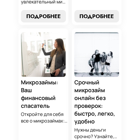
нашим гидом:
увлекательный мир
выбор без риска,
микрозаймов и
лучшие стратегии
узнайте, как
ПОДРОБНЕЕ
ПОДРОБНЕЕ
погашения и
выбрать
советы по
оптимальный
избежанию
вариант для ваших
подводных камней.
нужд. Откройте
Станьте
экспертные
финансово
стратегии
грамотным с нами!
погашения и
сделайте
осознанный выбор,
который
Микрозаймы:
Срочный
поддержит вашу
Ваш
микрозайм
финансовую
финансовый
онлайн без
стабильность.
спасатель
проверок:
быстро, легко,
Откройте для себя
все о микрозаймах:
удобно
от выбора лучших
Нужны деньги
условий до
срочно? Узнайте,