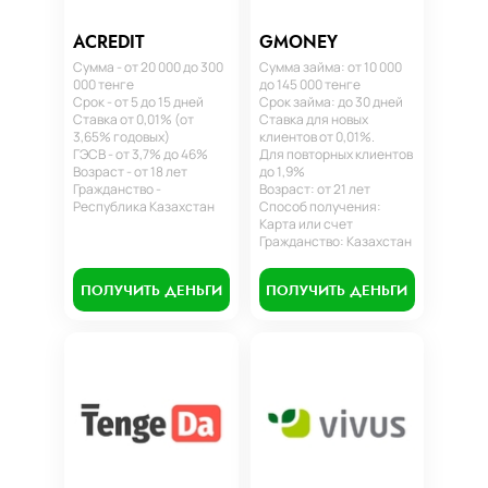
ACREDIT
GMONEY
Сумма - от 20 000 до 300
Сумма займа: от 10 000
000 тенге
до 145 000 тенге
Срок - от 5 до 15 дней
Срок займа: до 30 дней
Ставка от 0,01% (от
Ставка для новых
3,65% годовых)
клиентов от 0,01%.
ГЭСВ - от 3,7% до 46%
Для повторных клиентов
Возраст - от 18 лет
до 1,9%
Гражданство -
Возраст: от 21 лет
Республика Казахстан
Способ получения:
Карта или счет
Гражданство: Казахстан
ПОЛУЧИТЬ ДЕНЬГИ
ПОЛУЧИТЬ ДЕНЬГИ