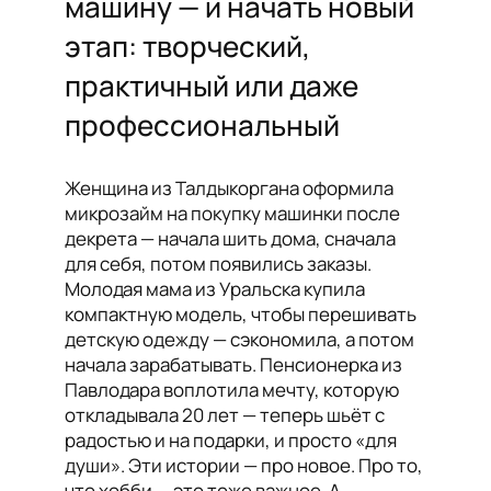
машину — и начать новый
этап: творческий,
практичный или даже
профессиональный
Женщина из Талдыкоргана оформила
микрозайм на покупку машинки после
декрета — начала шить дома, сначала
для себя, потом появились заказы.
Молодая мама из Уральска купила
компактную модель, чтобы перешивать
детскую одежду — сэкономила, а потом
начала зарабатывать. Пенсионерка из
Павлодара воплотила мечту, которую
откладывала 20 лет — теперь шьёт с
радостью и на подарки, и просто «для
души». Эти истории — про новое. Про то,
что хобби — это тоже важное. А