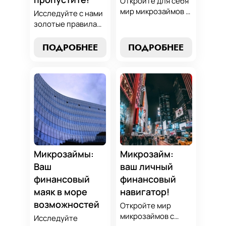
Откройте для себя
мир микрозаймов с
Исследуйте с нами
нашим гидом:
золотые правила
узнайте, как
выбора микрозайма
выбрать лучший
и узнайте, как
ПОДРОБНЕЕ
ПОДРОБНЕЕ
микрозайм,
выбрать
разработать
оптимальный
стратегии
вариант,
погашения и
разработать
обеспечить себе
стратегию
финансовую
погашения и
стабильность. Ваш
обеспечить свою
ключ к умным
финансовую
финансам здесь!
безопасность. Ваш
компас в мире
Микрозаймы:
Микрозайм:
микрокредитов!
Ваш
ваш личный
финансовый
финансовый
маяк в море
навигатор!
возможностей
Откройте мир
микрозаймов с
Исследуйте