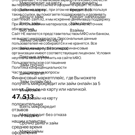
Микрокредит на карту
Банки кредиты
вы перейдете по ссылке и оформите кредит. Условия
Займ на карту
Кредит без
оформления для вас, при этом не меняются. Используя
такие ссылки, вы помогаете поддерживать и развивать
Деньги займ
Кредит наличными
сайт kredit-zaim.kz, и мы искренне ценим вашу поддержку.
Взять займ
Займ денег
При использовании материалов, ссылка на источник
обязательна.
Веб займ
Взаймы
Сайт НЕ является представительством МФО или банком,
не выдает микрокредитов. Персональные данные
Займы онлайн на карту
пользователей не собираются и не хранятся. Все
Займ на карту без отказа
рекомендуемые на сайте микрофинансовые
организации имеют соответствующие лицензии. Условия
Платные займы
неуплаты можно уточнить на сайте МФО.
Пользовательское соглашение
Займ срочно
Политика конфиденциальности
Часто задаваемые вопросы
Деньги до зп
Финансовый маркетплейс, где Вы можете
Займ онлайн без
получить микрокредит или займ онлайн за 5
минут. Деньги на карту или наличкой.
Микрозайм
47 513
Микрозайм на карту
положительных
Взять микрокредит
отзывов
Микрокредит без отказа
тенге выдано
нашим клиентам
Срочно деньги займ
среднее время
Микрозаймы
оформления