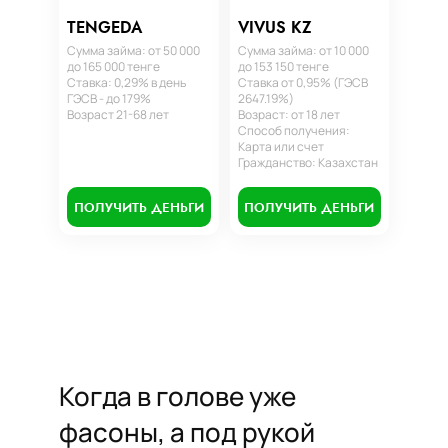
TENGEDA
VIVUS KZ
Сумма займа: от 50 000
Сумма займа: от 10 000
до 165 000 тенге
до 153 150 тенге
Ставка: 0,29% в день
Ставка от 0,95% (ГЭСВ
ГЭСВ - до 179%
2647.19%)
Возраст 21-68 лет
Возраст: от 18 лет
Способ получения:
Карта или счет
Гражданство: Казахстан
ПОЛУЧИТЬ ДЕНЬГИ
ПОЛУЧИТЬ ДЕНЬГИ
Когда в голове уже
фасоны, а под рукой