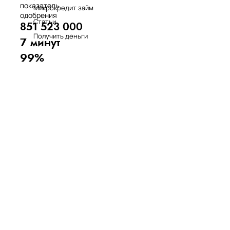
показатель
Микрокредит займ
одобрения
Статьи
851 523 000
Получить деньги
7 минут
99%