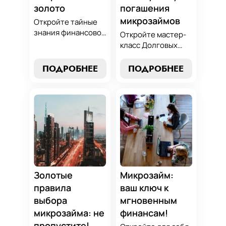
золото
погашения
микрозаймов
Откройте тайные
знания финансовой
Откройте мастер-
алхимии и
класс Долговых
научитесь
Джедаев по
превращать
погашению
ПОДРОБНЕЕ
ПОДРОБНЕЕ
обязательства по
микрозаймов и
микрозаймам в
освойте искусство
золотые
финансового
возможности.
равновесия.
Погрузитесь в мир
Узнайте, как
умного управления
управлять долгами
долгами с нашим
и достичь
практическим
финансовой
руководством.
гармонии, следуя
нашим
Золотые
Микрозайм:
проверенным
правила
ваш ключ к
стратегиям.
выбора
мгновенным
микрозайма: не
финансам!
пропустите!