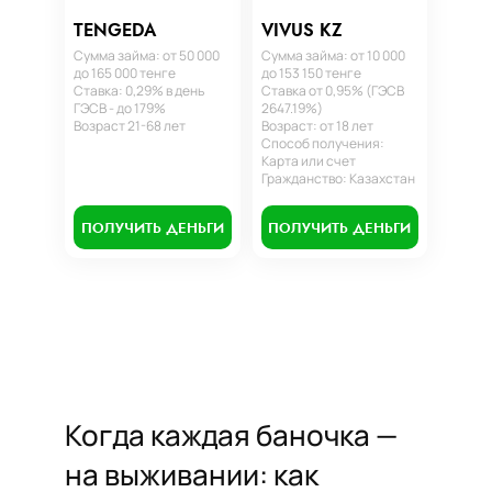
TENGEDA
VIVUS KZ
Сумма займа: от 50 000
Сумма займа: от 10 000
до 165 000 тенге
до 153 150 тенге
Ставка: 0,29% в день
Ставка от 0,95% (ГЭСВ
ГЭСВ - до 179%
2647.19%)
Возраст 21-68 лет
Возраст: от 18 лет
Способ получения:
Карта или счет
Гражданство: Казахстан
ПОЛУЧИТЬ ДЕНЬГИ
ПОЛУЧИТЬ ДЕНЬГИ
Когда каждая баночка —
на выживании: как