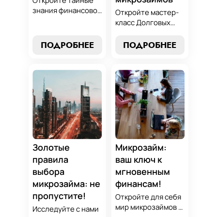
Откройте тайные
знания финансовой
Откройте мастер-
алхимии и
класс Долговых
научитесь
Джедаев по
превращать
погашению
ПОДРОБНЕЕ
ПОДРОБНЕЕ
обязательства по
микрозаймов и
микрозаймам в
освойте искусство
золотые
финансового
возможности.
равновесия.
Погрузитесь в мир
Узнайте, как
умного управления
управлять долгами
долгами с нашим
и достичь
практическим
финансовой
руководством.
гармонии, следуя
нашим
Золотые
Микрозайм:
проверенным
правила
ваш ключ к
стратегиям.
выбора
мгновенным
микрозайма: не
финансам!
пропустите!
Откройте для себя
мир микрозаймов с
Исследуйте с нами