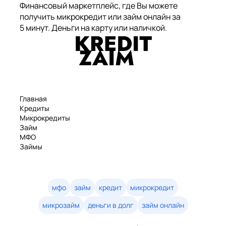
Финансовый маркетплейс, где Вы можете
получить микрокредит или займ онлайн за
5 минут. Деньги на карту или наличкой.
Главная
Кредиты
Микрокредиты
Займ
МФО
Займы
Статьи
Рейтинг
Деньги в долг
Займы онлайн
мфо
займ
кредит
микрокредит
Денежные кредиты
микрозайм
деньги в долг
займ онлайн