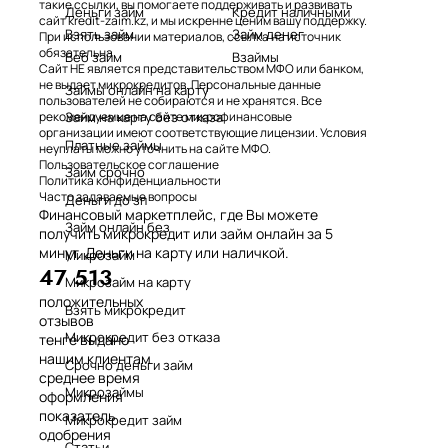
такие ссылки, вы помогаете поддерживать и развивать
Деньги займ
Кредит наличными
сайт kredit-zaim.kz, и мы искренне ценим вашу поддержку.
Взять займ
Займ денег
При использовании материалов, ссылка на источник
обязательна.
Веб займ
Взаймы
Сайт НЕ является представительством МФО или банком,
не выдает микрокредитов. Персональные данные
Займы онлайн на карту
пользователей не собираются и не хранятся. Все
Займ на карту без отказа
рекомендуемые на сайте микрофинансовые
организации имеют соответствующие лицензии. Условия
Платные займы
неуплаты можно уточнить на сайте МФО.
Пользовательское соглашение
Займ срочно
Политика конфиденциальности
Часто задаваемые вопросы
Деньги до зп
Финансовый маркетплейс, где Вы можете
Займ онлайн без
получить микрокредит или займ онлайн за 5
минут. Деньги на карту или наличкой.
Микрозайм
47 513
Микрозайм на карту
положительных
Взять микрокредит
отзывов
Микрокредит без отказа
тенге выдано
нашим клиентам
Срочно деньги займ
среднее время
Микрозаймы
оформления
показатель
Микрокредит займ
одобрения
Статьи