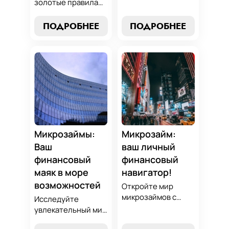
нашим гидом:
золотые правила
узнайте, как
выбора микрозайма
выбрать лучший
и узнайте, как
ПОДРОБНЕЕ
ПОДРОБНЕЕ
микрозайм,
выбрать
разработать
оптимальный
стратегии
вариант,
погашения и
разработать
обеспечить себе
стратегию
финансовую
погашения и
стабильность. Ваш
обеспечить свою
ключ к умным
финансовую
финансам здесь!
безопасность. Ваш
компас в мире
Микрозаймы:
Микрозайм:
микрокредитов!
Ваш
ваш личный
финансовый
финансовый
маяк в море
навигатор!
возможностей
Откройте мир
микрозаймов с
Исследуйте
нашим гидом:
увлекательный мир
выбор без риска,
микрозаймов и