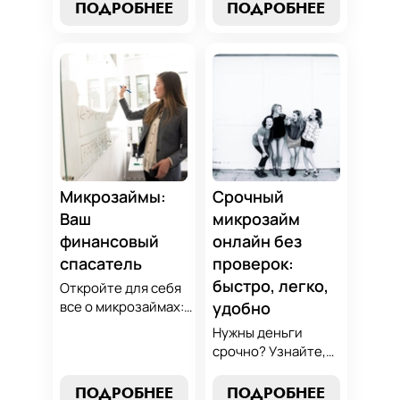
лучшие стратегии
узнайте, как
ПОДРОБНЕЕ
ПОДРОБНЕЕ
погашения и
выбрать
советы по
оптимальный
избежанию
вариант для ваших
подводных камней.
нужд. Откройте
Станьте
экспертные
финансово
стратегии
грамотным с нами!
погашения и
сделайте
осознанный выбор,
который
Микрозаймы:
Срочный
поддержит вашу
Ваш
микрозайм
финансовую
финансовый
онлайн без
стабильность.
спасатель
проверок:
быстро, легко,
Откройте для себя
все о микрозаймах:
удобно
от выбора лучших
Нужны деньги
условий до
срочно? Узнайте,
эффективных
как получить
стратегий
срочный
ПОДРОБНЕЕ
ПОДРОБНЕЕ