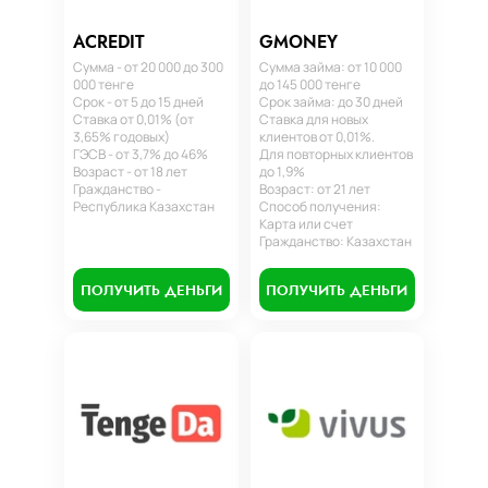
ACREDIT
GMONEY
Сумма - от 20 000 до 300
Сумма займа: от 10 000
000 тенге
до 145 000 тенге
Срок - от 5 до 15 дней
Срок займа: до 30 дней
Ставка от 0,01% (от
Ставка для новых
3,65% годовых)
клиентов от 0,01%.
ГЭСВ - от 3,7% до 46%
Для повторных клиентов
Возраст - от 18 лет
до 1,9%
Гражданство -
Возраст: от 21 лет
Республика Казахстан
Способ получения:
Карта или счет
Гражданство: Казахстан
ПОЛУЧИТЬ ДЕНЬГИ
ПОЛУЧИТЬ ДЕНЬГИ