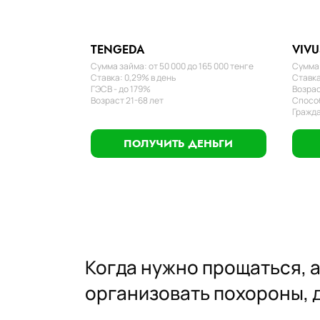
TENGEDA
VIVU
Сумма займа: от 50 000 до 165 000 тенге
Сумма 
Ставка: 0,29% в день
Ставка
ГЭСВ - до 179%
Возрас
Возраст 21-68 лет
Способ
Гражда
ПОЛУЧИТЬ ДЕНЬГИ
Когда нужно прощаться, а
организовать похороны, 