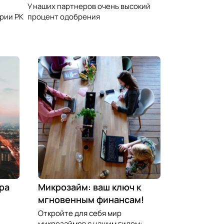
У наших партнеров очень высокий
процент одобрения
рии РК
ра
Микрозайм: ваш ключ к
мгновенным финансам!
Откройте для себя мир
микрозаймов с нашим гидом: