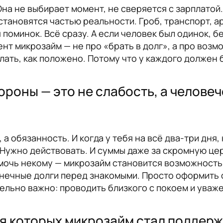
на не выбирает момент, не сверяется с зарплатой. 
становятся частью реальности. Гроб, транспорт, ар
поминок. Всё сразу. А если человек был одинок, б
ент микрозайм — не про «брать в долг», а про воз
елать, как положено. Потому что у каждого должен 
ороны — это не слабость, а челове
а обязанность. И когда у тебя на всё два-три дня,
. Нужно действовать. И суммы даже за скромную ц
 помочь некому — микрозайм становится возможность
онечные долги перед знакомыми. Просто оформить
тельно важно: проводить близкого с покоем и уваж
ля которых микрозайм стал поддерж