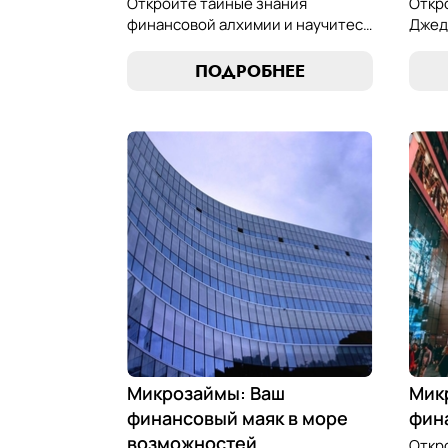
Откройте тайные знания
Откр
финансовой алхимии и научитесь
Джед
превращать обязательства по
микр
микрозаймам в золотые
иску
ПОДРОБНЕЕ
возможности. Погрузитесь в мир
равно
умного управления долгами с
управ
нашим практическим
фина
руководством.
наши
Микрозаймы: Ваш
Мик
финансовый маяк в море
фин
возможностей
Откр