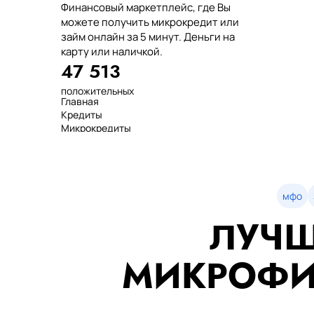
Финансовый маркетплейс, где Вы
можете получить микрокредит или
займ онлайн за 5 минут. Деньги на
карту или наличкой.
47 513
положительных
Главная
отзывов
Кредиты
тенге выдано
Микрокредиты
нашим клиентам
Займ
среднее время
МФО
оформления
Займы
показатель
Статьи
одобрения
Рейтинг
мфо
Деньги в долг
ЛУЧШ
Займы онлайн
Денежные кредиты
851 523 000
МИКРОФИ
7 минут
99%