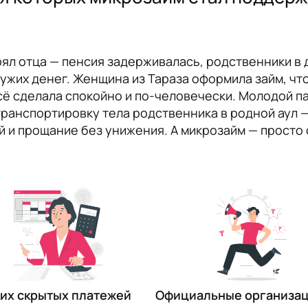
ял отца — пенсия задерживалась, родственники в 
чужих денег. Женщина из Тараза оформила займ, ч
ё сделала спокойно и по-человечески. Молодой п
транспортировку тела родственника в родной аул 
й и прощание без унижения. А микрозайм — просто 
их скрытых платежей
Официальные организа