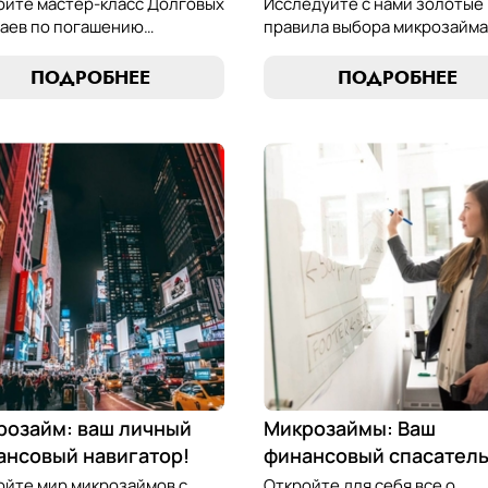
ойте мастер-класс Долговых
Исследуйте с нами золотые
аев по погашению
правила выбора микрозайма
озаймов и освойте
узнайте, как выбрать
сство финансового
оптимальный вариант,
ПОДРОБНЕЕ
ПОДРОБНЕЕ
весия. Узнайте, как
разработать стратегию
лять долгами и достичь
погашения и обеспечить св
нсовой гармонии, следуя
финансовую безопасность.
м проверенным стратегиям.
компас в мире микрокредит
розайм: ваш личный
Микрозаймы: Ваш
ансовый навигатор!
финансовый спасател
ойте мир микрозаймов с
Откройте для себя все о