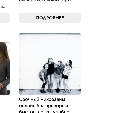
узнайте, как выбрать лучший
 и
микрозайм, разработать
стратегии погашения и
ПОДРОБНЕЕ
обеспечить себе финансовую
стабильность. Ваш ключ к умным
ою
финансам здесь!
 Ваш
ов!
Срочный микрозайм
ь
онлайн без проверок:
быстро, легко, удобно