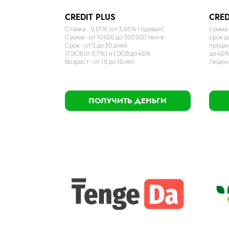
CREDIT PLUS
CRED
Ставка - 0,01% (от 3,65% годовых)
сумма 
Сумма - от 10 000 до 300 000 тенге
срок д
Срок - от 5 до 30 дней
процен
(ГЭСВ от 3,7%) и ГЭСВ до 46%
до 46%
Возраст - от 18 до 70 лет
Лиценз
ПОЛУЧИТЬ ДЕНЬГИ