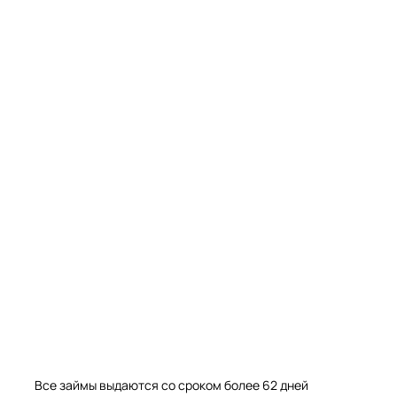
Мрамор. Гранит. Травертин. Оникс
Мрамор. Гранит. Травертин.
Все займы выдаются со сроком более 62 дней