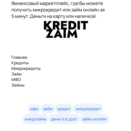
Финансовый маркетплейс, где Вы можете
получить микрокредит или займ онлайн за
5 минут. Деньги на карту или наличкой.
Главная
Кредиты
Микрокредиты
Займ
МФО
Займы
Статьи
Рейтинг
Деньги в долг
Займы онлайн
мфо
займ
кредит
микрокредит
Денежные кредиты
микрозайм
деньги в долг
займ онлайн