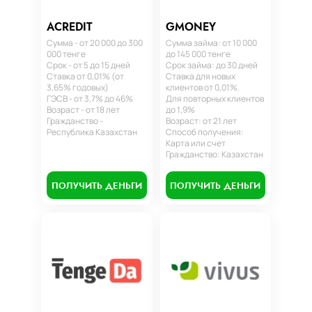
ACREDIT
GMONEY
Сумма - от 20 000 до 300
Сумма займа: от 10 000
000 тенге
до 145 000 тенге
Срок - от 5 до 15 дней
Срок займа: до 30 дней
Ставка от 0,01% (от
Ставка для новых
3,65% годовых)
клиентов от 0,01%.
ГЭСВ - от 3,7% до 46%
Для повторных клиентов
Возраст - от 18 лет
до 1,9%
Гражданство -
Возраст: от 21 лет
Республика Казахстан
Способ получения:
Карта или счет
Гражданство: Казахстан
ПОЛУЧИТЬ ДЕНЬГИ
ПОЛУЧИТЬ ДЕНЬГИ