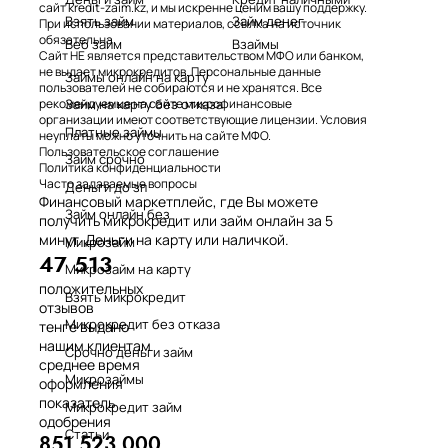
сайт kredit-zaim.kz, и мы искренне ценим вашу поддержку.
Взять займ
Займ денег
При использовании материалов, ссылка на источник
обязательна.
Веб займ
Взаймы
Сайт НЕ является представительством МФО или банком,
не выдает микрокредитов. Персональные данные
Займы онлайн на карту
пользователей не собираются и не хранятся. Все
Займ на карту без отказа
рекомендуемые на сайте микрофинансовые
организации имеют соответствующие лицензии. Условия
Платные займы
неуплаты можно уточнить на сайте МФО.
Пользовательское соглашение
Займ срочно
Политика конфиденциальности
Часто задаваемые вопросы
Деньги до зп
Финансовый маркетплейс, где Вы можете
Займ онлайн без
получить микрокредит или займ онлайн за 5
минут. Деньги на карту или наличкой.
Микрозайм
47 513
Микрозайм на карту
положительных
Взять микрокредит
отзывов
Микрокредит без отказа
тенге выдано
нашим клиентам
Срочно деньги займ
среднее время
Микрозаймы
оформления
показатель
Микрокредит займ
одобрения
Статьи
851 523 000