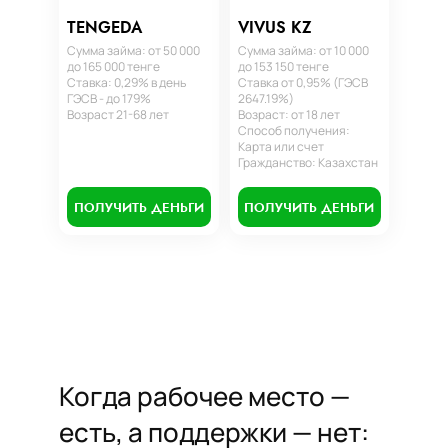
TENGEDA
VIVUS KZ
Сумма займа: от 50 000
Сумма займа: от 10 000
до 165 000 тенге
до 153 150 тенге
Ставка: 0,29% в день
Ставка от 0,95% (ГЭСВ
ГЭСВ - до 179%
2647.19%)
Возраст 21-68 лет
Возраст: от 18 лет
Способ получения:
Карта или счет
Гражданство: Казахстан
ПОЛУЧИТЬ ДЕНЬГИ
ПОЛУЧИТЬ ДЕНЬГИ
Когда рабочее место —
есть, а поддержки — нет: