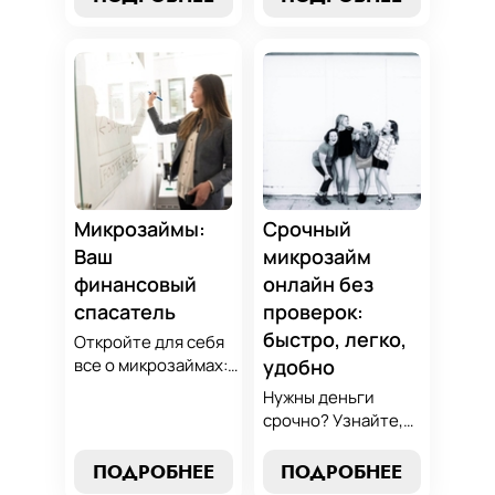
погашения и
выбрать
советы по
оптимальный
избежанию
вариант для ваших
подводных камней.
нужд. Откройте
Станьте
экспертные
финансово
стратегии
грамотным с нами!
погашения и
сделайте
осознанный выбор,
который
Микрозаймы:
Срочный
поддержит вашу
Ваш
микрозайм
финансовую
финансовый
онлайн без
стабильность.
спасатель
проверок:
быстро, легко,
Откройте для себя
все о микрозаймах:
удобно
от выбора лучших
Нужны деньги
условий до
срочно? Узнайте,
эффективных
как получить
стратегий
срочный
ПОДРОБНЕЕ
ПОДРОБНЕЕ
погашения. Наше
микрозайм онлайн