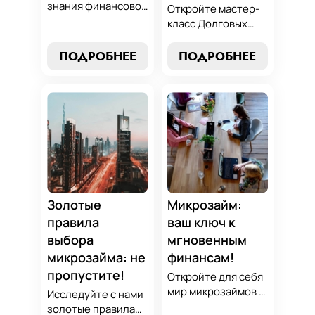
знания финансовой
Откройте мастер-
алхимии и
класс Долговых
научитесь
Джедаев по
превращать
погашению
ПОДРОБНЕЕ
ПОДРОБНЕЕ
обязательства по
микрозаймов и
микрозаймам в
освойте искусство
золотые
финансового
возможности.
равновесия.
Погрузитесь в мир
Узнайте, как
умного управления
управлять долгами
долгами с нашим
и достичь
практическим
финансовой
руководством.
гармонии, следуя
нашим
Золотые
Микрозайм:
проверенным
правила
ваш ключ к
стратегиям.
выбора
мгновенным
микрозайма: не
финансам!
пропустите!
Откройте для себя
мир микрозаймов с
Исследуйте с нами
нашим гидом:
золотые правила