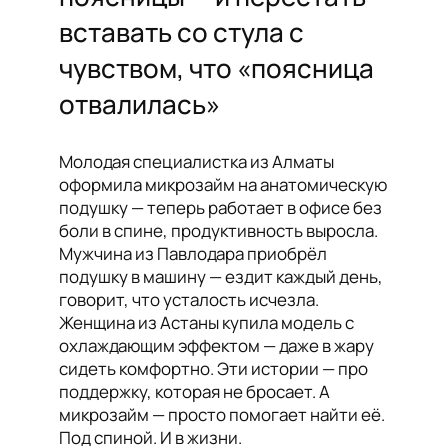
вставать со стула с
чувством, что «поясница
отвалилась»
Молодая специалистка из Алматы
оформила микрозайм на анатомическую
подушку — теперь работает в офисе без
боли в спине, продуктивность выросла.
Мужчина из Павлодара приобрёл
подушку в машину — ездит каждый день,
говорит, что усталость исчезла.
Женщина из Астаны купила модель с
охлаждающим эффектом — даже в жару
сидеть комфортно. Эти истории — про
поддержку, которая не бросает. А
микрозайм — просто помогает найти её.
Под спиной. И в жизни.