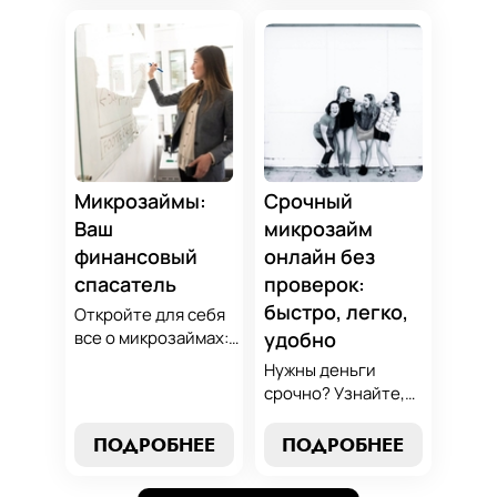
советы по
оптимальный
избежанию
вариант для ваших
подводных камней.
нужд. Откройте
Станьте
экспертные
финансово
стратегии
грамотным с нами!
погашения и
сделайте
осознанный выбор,
который
Микрозаймы:
Срочный
поддержит вашу
Ваш
микрозайм
финансовую
финансовый
онлайн без
стабильность.
спасатель
проверок:
быстро, легко,
Откройте для себя
все о микрозаймах:
удобно
от выбора лучших
Нужны деньги
условий до
срочно? Узнайте,
эффективных
как получить
стратегий
срочный
ПОДРОБНЕЕ
ПОДРОБНЕЕ
погашения. Наше
микрозайм онлайн
руководство станет
без проверок и