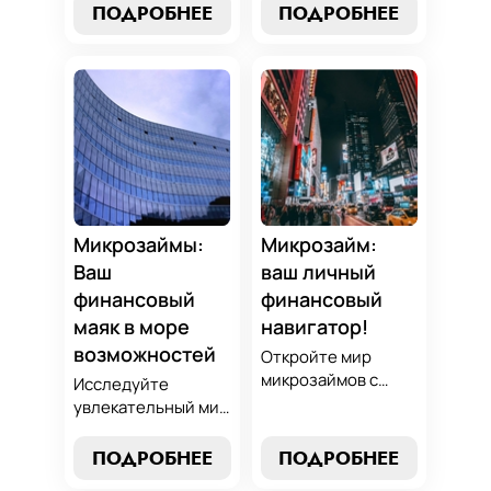
выбрать лучший
и узнайте, как
ПОДРОБНЕЕ
ПОДРОБНЕЕ
микрозайм,
выбрать
разработать
оптимальный
стратегии
вариант,
погашения и
разработать
обеспечить себе
стратегию
финансовую
погашения и
стабильность. Ваш
обеспечить свою
ключ к умным
финансовую
финансам здесь!
безопасность. Ваш
компас в мире
Микрозаймы:
Микрозайм:
микрокредитов!
Ваш
ваш личный
финансовый
финансовый
маяк в море
навигатор!
возможностей
Откройте мир
микрозаймов с
Исследуйте
нашим гидом:
увлекательный мир
выбор без риска,
микрозаймов и
лучшие стратегии
узнайте, как
ПОДРОБНЕЕ
ПОДРОБНЕЕ
погашения и
выбрать