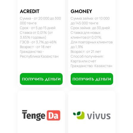
ACREDIT
GMONEY
Сумма - от 20 000 до 300
Сумма займа: от 10 000
000 тенге
до 145 000 тенге
Срок - от 5 до 15 дней
Срок займа: до 30 дней
Ставка от 0,01% (от
Ставка для новых
3,65% годовых)
клиентов от 0,01%.
ГЭСВ - от 3,7% до 46%
Для повторных клиентов
Возраст - от 18 лет
до 1,9%
Гражданство -
Возраст: от 21 лет
Республика Казахстан
Способ получения:
Карта или счет
Гражданство: Казахстан
ПОЛУЧИТЬ ДЕНЬГИ
ПОЛУЧИТЬ ДЕНЬГИ