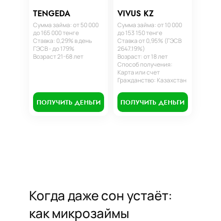
TENGEDA
VIVUS KZ
Сумма займа: от 50 000
Сумма займа: от 10 000
до 165 000 тенге
до 153 150 тенге
Ставка: 0,29% в день
Ставка от 0,95% (ГЭСВ
ГЭСВ - до 179%
2647.19%)
Возраст 21-68 лет
Возраст: от 18 лет
Способ получения:
Карта или счет
Гражданство: Казахстан
ПОЛУЧИТЬ ДЕНЬГИ
ПОЛУЧИТЬ ДЕНЬГИ
Когда даже сон устаёт:
как микрозаймы