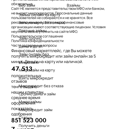
обязательна.
Веб займ
Взаймы
Сайт НЕ является представительством МФО или банком,
не выдает микрокредитов. Персональные данные
Займы онлайн на карту
пользователей не собираются и не хранятся. Все
Займ на карту без отказа
рекомендуемые на сайте микрофинансовые
организации имеют соответствующие лицензии. Условия
Платные займы
неуплаты можно уточнить на сайте МФО.
Пользовательское соглашение
Займ срочно
Политика конфиденциальности
Часто задаваемые вопросы
Деньги до зп
Финансовый маркетплейс, где Вы можете
Займ онлайн без
получить микрокредит или займ онлайн за 5
минут. Деньги на карту или наличкой.
Микрозайм
47 513
Микрозайм на карту
положительных
Взять микрокредит
отзывов
Микрокредит без отказа
тенге выдано
нашим клиентам
Срочно деньги займ
среднее время
Микрозаймы
оформления
показатель
Микрокредит займ
одобрения
Статьи
851 523 000
Получить деньги