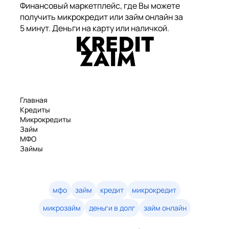
Финансовый маркетплейс, где Вы можете
получить микрокредит или займ онлайн за
5 минут. Деньги на карту или наличкой.
Главная
Кредиты
Микрокредиты
Займ
МФО
Займы
Статьи
Рейтинг
Деньги в долг
Займы онлайн
мфо
займ
кредит
микрокредит
Денежные кредиты
микрозайм
деньги в долг
займ онлайн