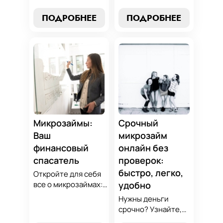
выбор без риска,
микрозаймов и
лучшие стратегии
узнайте, как
ПОДРОБНЕЕ
ПОДРОБНЕЕ
погашения и
выбрать
советы по
оптимальный
избежанию
вариант для ваших
подводных камней.
нужд. Откройте
Станьте
экспертные
финансово
стратегии
грамотным с нами!
погашения и
сделайте
осознанный выбор,
который
Микрозаймы:
Срочный
поддержит вашу
Ваш
микрозайм
финансовую
финансовый
онлайн без
стабильность.
спасатель
проверок:
быстро, легко,
Откройте для себя
все о микрозаймах:
удобно
от выбора лучших
Нужны деньги
условий до
срочно? Узнайте,
эффективных
как получить