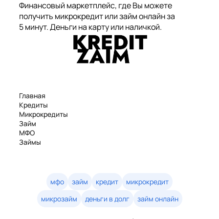
Финансовый маркетплейс, где Вы можете
получить микрокредит или займ онлайн за
5 минут. Деньги на карту или наличкой.
Главная
Кредиты
Микрокредиты
Займ
МФО
Займы
Статьи
Рейтинг
Деньги в долг
Займы онлайн
мфо
займ
кредит
микрокредит
Денежные кредиты
микрозайм
деньги в долг
займ онлайн