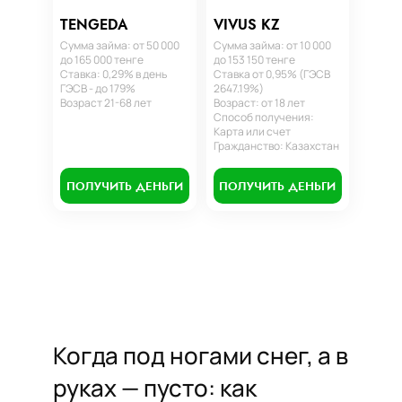
TENGEDA
VIVUS KZ
Сумма займа: от 50 000
Сумма займа: от 10 000
до 165 000 тенге
до 153 150 тенге
Ставка: 0,29% в день
Ставка от 0,95% (ГЭСВ
ГЭСВ - до 179%
2647.19%)
Возраст 21-68 лет
Возраст: от 18 лет
Способ получения:
Карта или счет
Гражданство: Казахстан
ПОЛУЧИТЬ ДЕНЬГИ
ПОЛУЧИТЬ ДЕНЬГИ
Когда под ногами снег, а в
руках — пусто: как