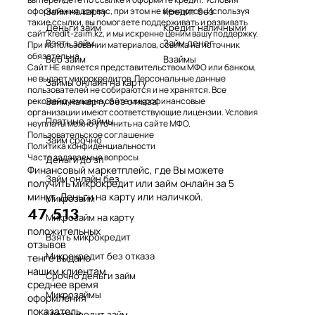
Займ на карту
Кредит без
оформления для вас, при этом не меняются. Используя
такие ссылки, вы помогаете поддерживать и развивать
Деньги займ
Кредит наличными
сайт kredit-zaim.kz, и мы искренне ценим вашу поддержку.
Взять займ
Займ денег
При использовании материалов, ссылка на источник
обязательна.
Веб займ
Взаймы
Сайт НЕ является представительством МФО или банком,
не выдает микрокредитов. Персональные данные
Займы онлайн на карту
пользователей не собираются и не хранятся. Все
Займ на карту без отказа
рекомендуемые на сайте микрофинансовые
организации имеют соответствующие лицензии. Условия
Платные займы
неуплаты можно уточнить на сайте МФО.
Пользовательское соглашение
Займ срочно
Политика конфиденциальности
Часто задаваемые вопросы
Деньги до зп
Финансовый маркетплейс, где Вы можете
Займ онлайн без
получить микрокредит или займ онлайн за 5
минут. Деньги на карту или наличкой.
Микрозайм
47 513
Микрозайм на карту
положительных
Взять микрокредит
отзывов
Микрокредит без отказа
тенге выдано
нашим клиентам
Срочно деньги займ
среднее время
Микрозаймы
оформления
показатель
Микрокредит займ