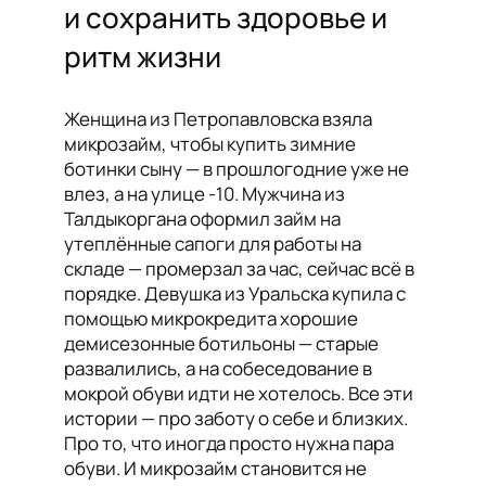
и сохранить здоровье и
ритм жизни
Женщина из Петропавловска взяла
микрозайм, чтобы купить зимние
ботинки сыну — в прошлогодние уже не
влез, а на улице -10. Мужчина из
Талдыкоргана оформил займ на
утеплённые сапоги для работы на
складе — промерзал за час, сейчас всё в
порядке. Девушка из Уральска купила с
помощью микрокредита хорошие
демисезонные ботильоны — старые
развалились, а на собеседование в
мокрой обуви идти не хотелось. Все эти
истории — про заботу о себе и близких.
Про то, что иногда просто нужна пара
обуви. И микрозайм становится не