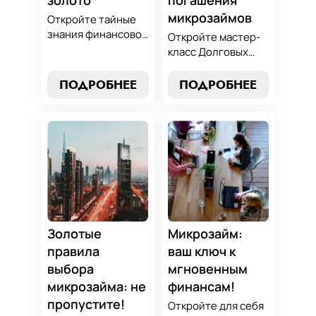
микрозаймов
Откройте тайные
знания финансовой
Откройте мастер-
алхимии и
класс Долговых
научитесь
Джедаев по
превращать
погашению
ПОДРОБНЕЕ
ПОДРОБНЕЕ
обязательства по
микрозаймов и
микрозаймам в
освойте искусство
золотые
финансового
возможности.
равновесия.
Погрузитесь в мир
Узнайте, как
умного управления
управлять долгами
долгами с нашим
и достичь
практическим
финансовой
руководством.
гармонии, следуя
нашим
Золотые
Микрозайм:
проверенным
правила
ваш ключ к
стратегиям.
выбора
мгновенным
микрозайма: не
финансам!
пропустите!
Откройте для себя