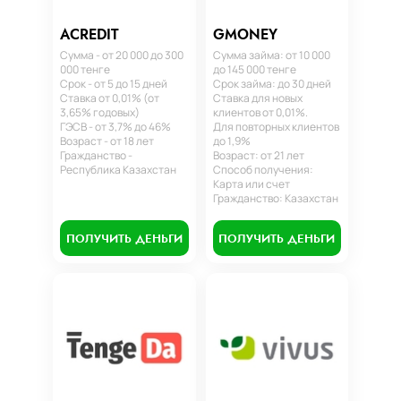
ACREDIT
GMONEY
Сумма - от 20 000 до 300
Сумма займа: от 10 000
000 тенге
до 145 000 тенге
Срок - от 5 до 15 дней
Срок займа: до 30 дней
Ставка от 0,01% (от
Ставка для новых
3,65% годовых)
клиентов от 0,01%.
ГЭСВ - от 3,7% до 46%
Для повторных клиентов
Возраст - от 18 лет
до 1,9%
Гражданство -
Возраст: от 21 лет
Республика Казахстан
Способ получения:
Карта или счет
Гражданство: Казахстан
ПОЛУЧИТЬ ДЕНЬГИ
ПОЛУЧИТЬ ДЕНЬГИ