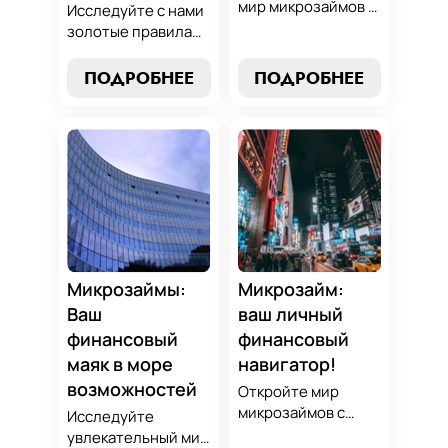
мир микрозаймов с
Исследуйте с нами
нашим гидом:
золотые правила
узнайте, как
выбора микрозайма
выбрать лучший
и узнайте, как
ПОДРОБНЕЕ
ПОДРОБНЕЕ
микрозайм,
выбрать
разработать
оптимальный
стратегии
вариант,
погашения и
разработать
обеспечить себе
стратегию
финансовую
погашения и
стабильность. Ваш
обеспечить свою
ключ к умным
финансовую
финансам здесь!
безопасность. Ваш
компас в мире
Микрозаймы:
Микрозайм:
микрокредитов!
Ваш
ваш личный
финансовый
финансовый
маяк в море
навигатор!
возможностей
Откройте мир
микрозаймов с
Исследуйте
нашим гидом:
увлекательный мир