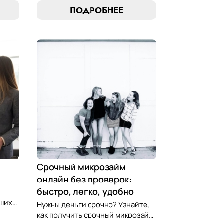
стратегии погашения и
ПОДРОБНЕЕ
обеспечить себе финансовую
стабильность. Ваш ключ к умным
ою
финансам здесь!
 Ваш
ов!
Срочный микрозайм
ь
онлайн без проверок:
быстро, легко, удобно
чших
Нужны деньги срочно? Узнайте,
как получить срочный микрозайм