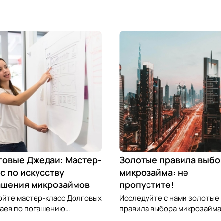
говые Джедаи: Мастер-
Золотые правила выбо
с по искусству
микрозайма: не
ашения микрозаймов
пропустите!
ойте мастер-класс Долговых
Исследуйте с нами золотые
аев по погашению
правила выбора микрозайма
озаймов и освойте
узнайте, как выбрать