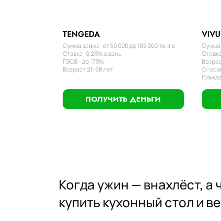
TENGEDA
VIVU
Сумма займа: от 50 000 до 165 000 тенге
Сумма 
Ставка: 0,29% в день
Ставка
ГЭСВ - до 179%
Возрас
Возраст 21-68 лет
Способ
Гражда
ПОЛУЧИТЬ ДЕНЬГИ
Когда ужин — внахлёст, а
купить кухонный стол и в