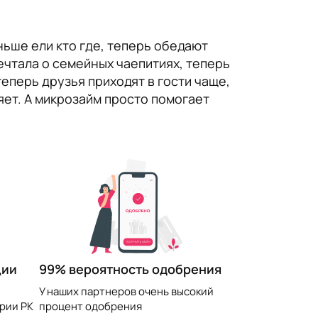
ьше ели кто где, теперь обедают
ечтала о семейных чаепитиях, теперь
еперь друзья приходят в гости чаще,
яет. А микрозайм просто помогает
99% вероятность одобрения
ции
У наших партнеров очень высокий
процент одобрения
рии РК