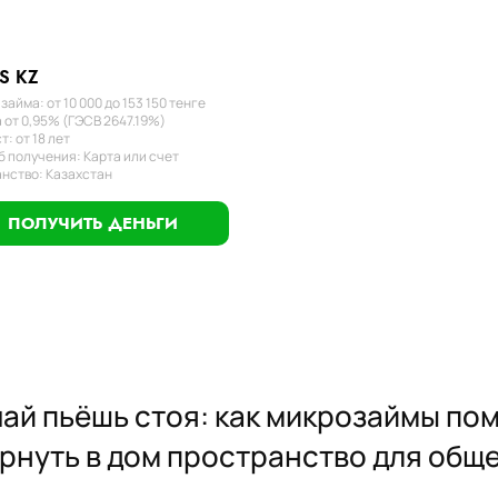
S KZ
займа: от 10 000 до 153 150 тенге
 от 0,95% (ГЭСВ 2647.19%)
т: от 18 лет
 получения: Карта или счет
нство: Казахстан
ПОЛУЧИТЬ ДЕНЬГИ
 чай пьёшь стоя: как микрозаймы п
ернуть в дом пространство для обще