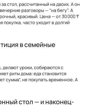
 за стол, рассчитанный на двоих. А он
вечерние разговоры — “на бегу”. А
рочный, красивый. Цена — от 30 000 ₸
я покупка, часто уходит в долгий
стиция в семейные
я, делают уроки, собираются с
няет ритм дома: еда становится
ет сумма”, не покупать временное. А
онный стол — и наконец-