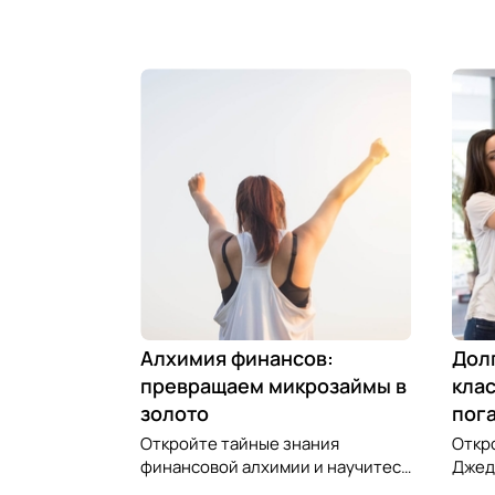
Алхимия финансов:
Дол
превращаем микрозаймы в
клас
золото
пог
Откройте тайные знания
Откр
финансовой алхимии и научитесь
Джед
превращать обязательства по
микр