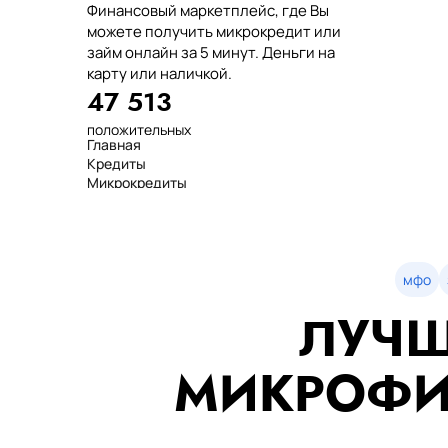
Финансовый маркетплейс, где Вы
можете получить микрокредит или
займ онлайн за 5 минут. Деньги на
карту или наличкой.
47 513
положительных
Главная
отзывов
Кредиты
тенге выдано
Микрокредиты
нашим клиентам
Займ
среднее время
МФО
оформления
Займы
показатель
Статьи
одобрения
Рейтинг
мфо
Деньги в долг
ЛУЧШ
Займы онлайн
Денежные кредиты
851 523 000
МИКРОФИ
7 минут
99%