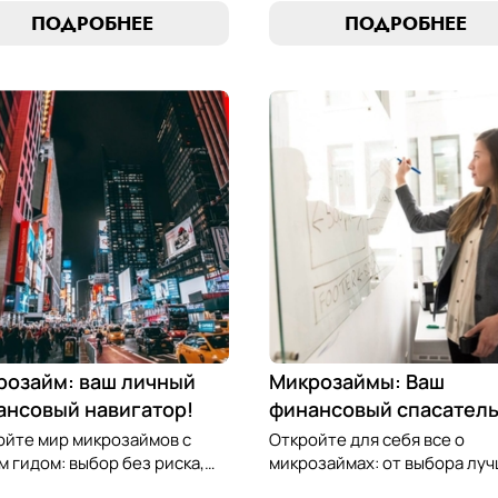
сство финансового
оптимальный вариант,
ПОДРОБНЕЕ
ПОДРОБНЕЕ
весия. Узнайте, как
разработать стратегию
лять долгами и достичь
погашения и обеспечить св
нсовой гармонии, следуя
финансовую безопасность.
м проверенным стратегиям.
компас в мире микрокредит
розайм: ваш личный
Микрозаймы: Ваш
ансовый навигатор!
финансовый спасател
ойте мир микрозаймов с
Откройте для себя все о
 гидом: выбор без риска,
микрозаймах: от выбора лу
ие стратегии погашения и
условий до эффективных