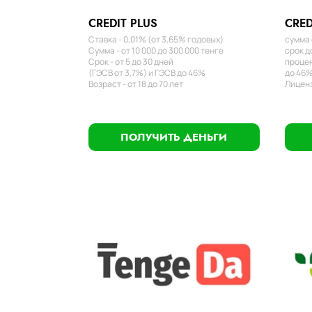
CREDIT PLUS
CRED
Ставка - 0,01% (от 3,65% годовых)
сумма 
Сумма - от 10 000 до 300 000 тенге
срок д
Срок - от 5 до 30 дней
процен
(ГЭСВ от 3,7%) и ГЭСВ до 46%
до 46%
Возраст - от 18 до 70 лет
Лиценз
ПОЛУЧИТЬ ДЕНЬГИ