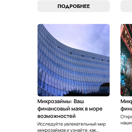
микрозаймам в золотые
иску
ПОДРОБНЕЕ
возможности. Погрузитесь в мир
равно
умного управления долгами с
управ
нашим практическим
фина
руководством.
наши
Микрозаймы: Ваш
Мик
финансовый маяк в море
фин
возможностей
Откр
нашим
Исследуйте увлекательный мир
лучш
микрозаймов и узнайте, как