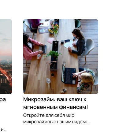
ра
Микрозайм: ваш ключ к
мгновенным финансам!
Откройте для себя мир
микрозаймов с нашим гидом:
узнайте, как выбрать лучший
 и
микрозайм, разработать