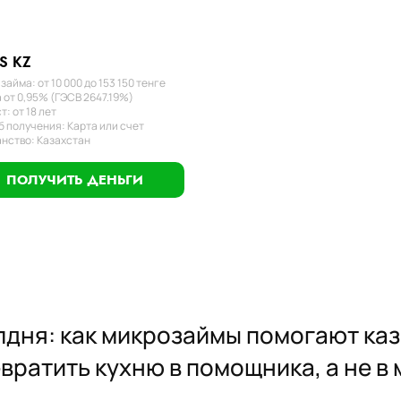
S KZ
займа: от 10 000 до 153 150 тенге
 от 0,95% (ГЭСВ 2647.19%)
т: от 18 лет
 получения: Карта или счет
нство: Казахстан
ПОЛУЧИТЬ ДЕНЬГИ
олдня: как микрозаймы помогают ка
вратить кухню в помощника, а не в