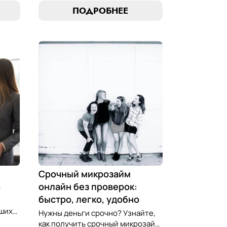
стратегии погашения и
ПОДРОБНЕЕ
обеспечить себе финансовую
стабильность. Ваш ключ к умным
ою
финансам здесь!
 Ваш
ов!
Срочный микрозайм
ь
онлайн без проверок:
быстро, легко, удобно
чших
Нужны деньги срочно? Узнайте,
как получить срочный микрозайм