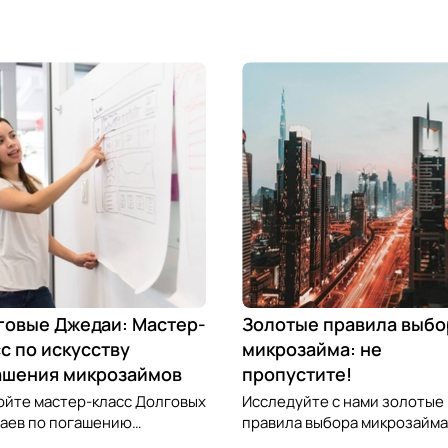
говые Джедаи: Мастер-
Золотые правила выбо
с по искусству
микрозайма: не
ашения микрозаймов
пропустите!
ойте мастер-класс Долговых
Исследуйте с нами золотые
аев по погашению
правила выбора микрозайма
озаймов и освойте
узнайте, как выбрать