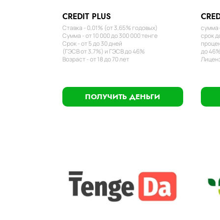
CREDIT PLUS
CRED
Ставка - 0,01% (от 3,65% годовых)
сумма 
Сумма - от 10 000 до 300 000 тенге
срок д
Срок - от 5 до 30 дней
процен
(ГЭСВ от 3,7%) и ГЭСВ до 46%
до 46%
Возраст - от 18 до 70 лет
Лиценз
ПОЛУЧИТЬ ДЕНЬГИ