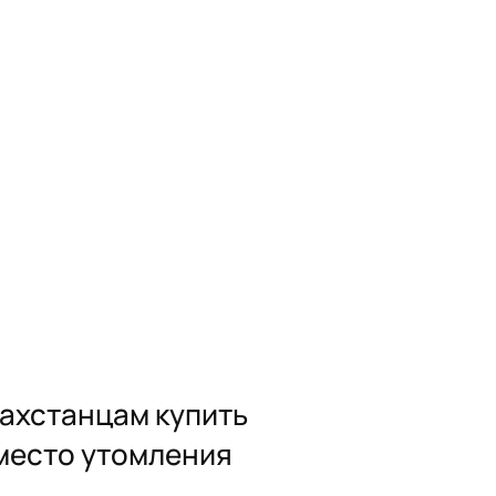
захстанцам купить
 место утомления