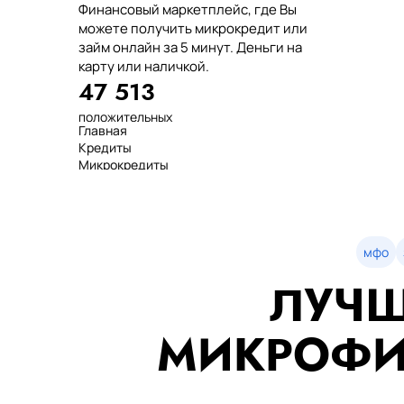
Финансовый маркетплейс, где Вы
можете получить микрокредит или
займ онлайн за 5 минут. Деньги на
карту или наличкой.
47 513
положительных
Главная
отзывов
Кредиты
тенге выдано
Микрокредиты
нашим клиентам
Займ
среднее время
МФО
оформления
Займы
показатель
Статьи
одобрения
Рейтинг
мфо
Деньги в долг
ЛУЧШ
Займы онлайн
Денежные кредиты
851 523 000
МИКРОФИ
7 минут
99%