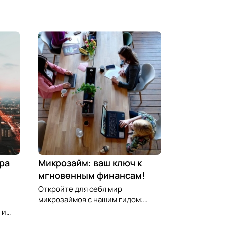
ра
Микрозайм: ваш ключ к
мгновенным финансам!
Откройте для себя мир
микрозаймов с нашим гидом:
узнайте, как выбрать лучший
 и
микрозайм, разработать