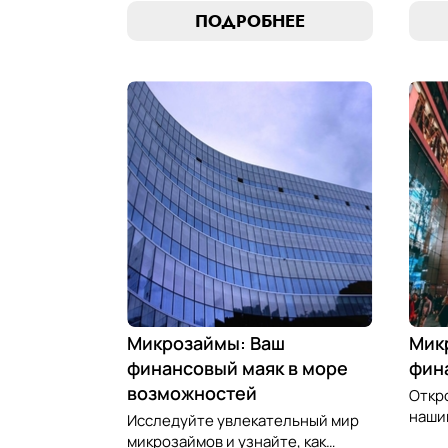
микрозаймам в золотые
иску
ПОДРОБНЕЕ
возможности. Погрузитесь в мир
равно
умного управления долгами с
управ
нашим практическим
фина
руководством.
наши
Микрозаймы: Ваш
Мик
финансовый маяк в море
фин
возможностей
Откр
нашим
Исследуйте увлекательный мир
лучш
микрозаймов и узнайте, как