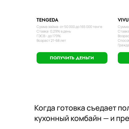
TENGEDA
VIVU
Сумма займа: от 50 000 до 165 000 тенге
Сумма 
Ставка: 0,29% в день
Ставка
ГЭСВ - до 179%
Возрас
Возраст 21-68 лет
Способ
Гражда
ПОЛУЧИТЬ ДЕНЬГИ
Когда готовка съедает п
кухонный комбайн — и пре