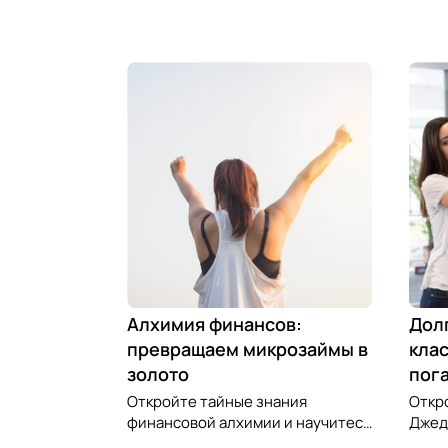
Алхимия финансов:
Дол
превращаем микрозаймы в
клас
золото
пог
Откройте тайные знания
Откр
финансовой алхимии и научитесь
Джед
превращать обязательства по
микр