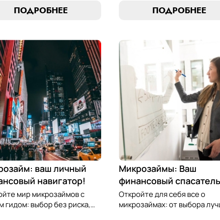
сство финансового
оптимальный вариант,
ПОДРОБНЕЕ
ПОДРОБНЕЕ
весия. Узнайте, как
разработать стратегию
лять долгами и достичь
погашения и обеспечить св
нсовой гармонии, следуя
финансовую безопасность.
м проверенным стратегиям.
компас в мире микрокредит
розайм: ваш личный
Микрозаймы: Ваш
ансовый навигатор!
финансовый спасател
ойте мир микрозаймов с
Откройте для себя все о
 гидом: выбор без риска,
микрозаймах: от выбора лу
ие стратегии погашения и
условий до эффективных