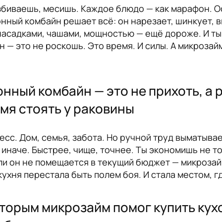
взбиваешь, месишь. Каждое блюдо — как марафон. 
онный комбайн решает всё: он нарезает, шинкует, 
с насадками, чашами, мощностью — ещё дороже. И ты
йн — это не роскошь. Это время. И силы. А микрозай
нный комбайн — это не прихоть, а 
емя стоять у раковины
сс. Дом, семья, забота. Но ручной труд выматывае
 иначе. Быстрее, чище, точнее. Ты экономишь не т
сли он не помещается в текущий бюджет — микрозай
кухня перестала быть полем боя. И стала местом, г
оторым микрозайм помог купить кух