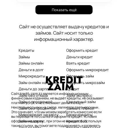
руководство станет
без проверок и
вашим надежным
Показать ещё
длительного
помощником в мире
ожидания. Решение
микрокредитования.
ваших финансовых
Сайт не осуществляет выдачу кредитов и
проблем здесь и
займов. Сайт носит только
сейчас.
информационный характер.
Кредиты
Оформить кредит
Займы
Деньги кредит
Займы онлайн
Взять кредит
Деньги в долг
Оформить микрокредит
Микрокредиты
Оформить займ
Займ онлайн на карту
Оформить микрозайм
Деньги до зарплаты
Кредит
Сайт kredit-zaim.kz является информационным
Займ без отказа
Займ экспресс
финансовым изданием, не выдаёт кредиты, не оказывает
Займ с просрочкой
Кредитный займ
платных услуг, и не списывает деньги с карт.
Некоторые ссылки на сайте, являются партнерскими.
Займ без процентов
Займы с плохой
Это означает, что мы можем заработать комиссию если
Микрокредит на карту
Банки кредиты
вы перейдете по ссылке и оформите кредит. Условия
Займ на карту
Кредит без
оформления для вас, при этом не меняются. Используя
такие ссылки, вы помогаете поддерживать и развивать
Деньги займ
Кредит наличными