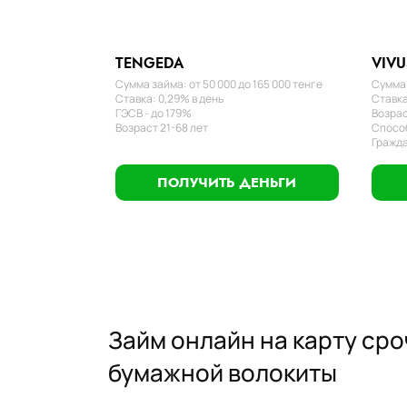
TENGEDA
VIVU
Сумма займа: от 50 000 до 165 000 тенге
Сумма 
Ставка: 0,29% в день
Ставка
ГЭСВ - до 179%
Возрас
Возраст 21-68 лет
Способ
Гражда
ПОЛУЧИТЬ ДЕНЬГИ
Займ онлайн на карту сро
бумажной волокиты