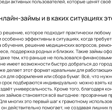
еди активных пользователей, которые ценят своё
нлайн-займы и в каких ситуациях э
о решение, которое подходит практически любому
ни особенно эффективны в ситуациях, когда требу
а обучения, решение медицинских вопросов, ремон
есе, поддержка родных и близких. Такие займы оф
 даже тем, кто раньше не пользовался финансовым
х, не имеет возможности быстро добраться до горо
кже делает этот формат идеальным для работающих
ся для оформления или сбора бумаг. Всё, что нужно
и срок подбираются индивидуально: можно взять к
оздаёт универсальность. Кроме того, благодаря 
ких займов становятся всё выгоднее: прозрачные п
 Для многих это первый шаг к грамотному использ
— он действительно помогает, не создавая лишних