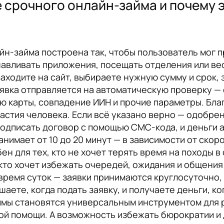
 срочного онлайн-займа и почему 
н-займа построена так, чтобы пользователь мог п
навливать приложения, посещать отделения или ве
аходите на сайт, выбираете нужную сумму и срок,
аявка отправляется на автоматическую проверку —
ю карты, совпадение ИИН и прочие параметры. Бл
астия человека. Если всё указано верно — одобрен
подписать договор с помощью СМС-кода, и деньги 
анимает от 10 до 20 минут — в зависимости от скор
ен для тех, кто не хочет терять время на походы 
 кто хочет избежать очередей, ожидания и общения
время суток — заявки принимаются круглосуточно,
шаете, когда подать заявку, и получаете деньги, к
мы становятся универсальным инструментом для р
й помощи. А возможность избежать бюрократии и 