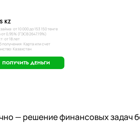
S KZ
займа: от 10 000 до 153 150 тенге
 от 0,95% (ГЭСВ 2647.19%)
т: от 18 лет
 получения: Карта или счет
нство: Казахстан
ПОЛУЧИТЬ ДЕНЬГИ
чно — решение финансовых задач бе