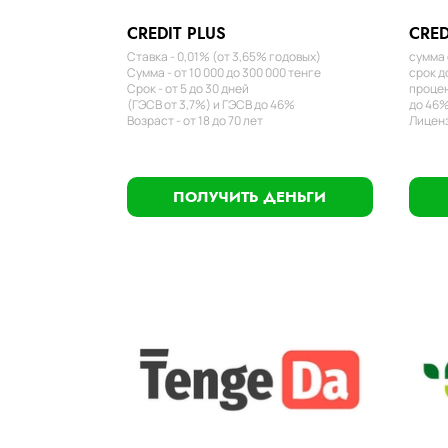
CREDIT PLUS
CRED
Ставка - 0,01% (от 3,65% годовых)
сумма 
Сумма - от 10 000 до 300 000 тенге
срок д
Срок - от 5 до 30 дней
процен
(ГЭСВ от 3,7%) и ГЭСВ до 46%
до 46%
Возраст - от 18 до 70 лет
Лиценз
ПОЛУЧИТЬ ДЕНЬГИ