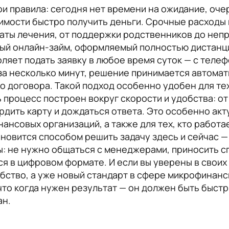
и правила: сегодня нет времени на ожидание, очер
имости быстро получить деньги. Срочные расходы 
латы лечения, от поддержки родственников до непр
ный онлайн-займ, оформляемый полностью дистанци
ляет подать заявку в любое время суток — с телеф
 за несколько минут, решение принимается автомат
 договора. Такой подход особенно удобен для тех,
 процесс построен вокруг скорости и удобства: от
рдить карту и дождаться ответа. Это особенно ак
ансовых организаций, а также для тех, кто работа
ановится способом решить задачу здесь и сейчас —
ы: не нужно общаться с менеджерами, приносить с
я в цифровом формате. И если вы уверены в своих
обство, а уже новый стандарт в сфере микрофинан
что когда нужен результат — он должен быть быстр
ан.