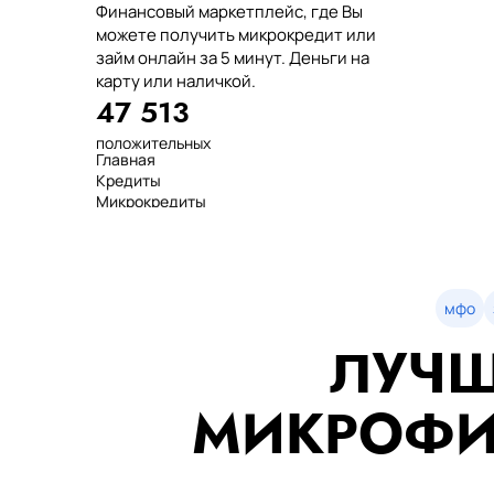
Финансовый маркетплейс, где Вы
можете получить микрокредит или
займ онлайн за 5 минут. Деньги на
карту или наличкой.
47 513
положительных
Главная
отзывов
Кредиты
тенге выдано
Микрокредиты
нашим клиентам
Займ
среднее время
МФО
оформления
Займы
показатель
Статьи
одобрения
Рейтинг
мфо
Деньги в долг
ЛУЧШ
Займы онлайн
Денежные кредиты
851 523 000
МИКРОФИ
7 минут
99%